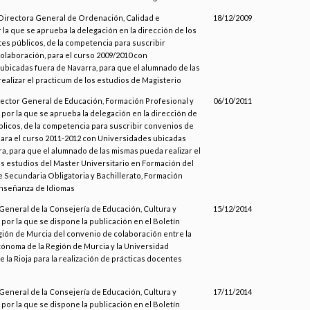
a Directora General de Ordenación, Calidad e
18/12/2009
 la que se aprueba la delegación en la dirección de los
es públicos, de la competencia para suscribir
olaboración, para el curso 2009/2010 con
ubicadas fuera de Navarra, para que el alumnado de las
alizar el practicum de los estudios de Magisterio
irector General de Educación, Formación Profesional y
06/10/2011
por la que se aprueba la delegación en la dirección de
blicos, de la competencia para suscribir convenios de
para el curso 2011-2012 con Universidades ubicadas
a, para que el alumnado de las mismas pueda realizar el
os estudios del Master Universitario en Formación del
 Secundaria Obligatoria y Bachillerato, Formación
Enseñanza de Idiomas
General de la Consejería de Educación, Cultura y
15/12/2014
por la que se dispone la publicación en el Boletín
egión de Murcia del convenio de colaboración entre la
noma de la Región de Murcia y la Universidad
e la Rioja para la realización de prácticas docentes
General de la Consejería de Educación, Cultura y
17/11/2014
por la que se dispone la publicación en el Boletín