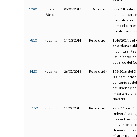
67901
País
06/03/2018
Decreto
33/2018, sobre 
Vasco
habilitan para 
docentes no un
como el corres
pueden acceder
7810
Navarra
14/10/2014
Resolución
1546/2014, del 
se ordena publ
modifica el Reg
Estudiantes de
acuerdo del Co
8420
Navarra
26/05/2016
Resolución
192/2016, del 
las instruccion
contenidos del 
de Diseño y de
impartan dicha
Navarra
50152
Navarra
14/09/2011
Resolución
72/2011, del D
Universidades, 
los centros doc
convenios de c
Universidades 
mismas pueda re