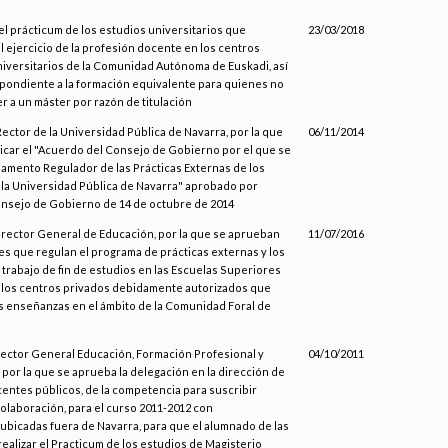
el prácticum de los estudios universitarios que
23/03/2018
el ejercicio de la profesión docente en los centros
iversitarios de la Comunidad Autónoma de Euskadi, así
pondiente a la formación equivalente para quienes no
 a un máster por razón de titulación
Rector de la Universidad Pública de Navarra, por la que
06/11/2014
icar el "Acuerdo del Consejo de Gobierno por el que se
lamento Regulador de las Prácticas Externas de los
 la Universidad Pública de Navarra" aprobado por
nsejo de Gobierno de 14 de octubre de 2014
Director General de Educación, por la que se aprueban
11/07/2016
es que regulan el programa de prácticas externas y los
trabajo de fin de estudios en las Escuelas Superiores
 los centros privados debidamente autorizados que
s enseñanzas en el ámbito de la Comunidad Foral de
irector General Educación, Formación Profesional y
04/10/2011
por la que se aprueba la delegación en la dirección de
entes públicos, de la competencia para suscribir
olaboración, para el curso 2011-2012 con
ubicadas fuera de Navarra, para que el alumnado de las
alizar el Practicum de los estudios de Magisterio