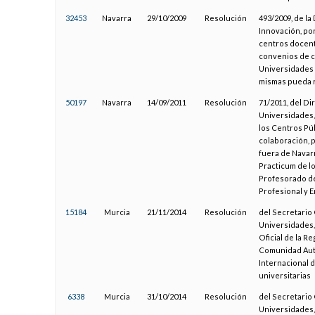
32453
Navarra
29/10/2009
Resolución
493/2009, de l
Innovación, por
centros docent
convenios de c
Universidades 
mismas pueda re
50197
Navarra
14/09/2011
Resolución
71/2011, del D
Universidades, 
los Centros Pú
colaboración, 
fuera de Navarr
Practicum de l
Profesorado de
Profesional y 
15184
Murcia
21/11/2014
Resolución
del Secretario 
Universidades, 
Oficial de la R
Comunidad Autó
Internacional d
universitarias
6338
Murcia
31/10/2014
Resolución
del Secretario 
Universidades, 