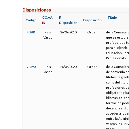
Disposiciones
CC.AA.
F.
Título
Código
Disposición
Disposición
40281
País
26/07/2010
Orden
de la Consejera
Vasco
que se estable
profesorado tut
para el ejercic
Educación Secu
Profesional y 
74690
País
20/05/2020
Orden
de la Consejera
Vasco
de convenio de 
títulos de grad
como del título
profesiones de
obligatoria y b
idiomas, así co
formación pedag
docencia en fo
acceder a los e
entre la Admin
Vasco y las un
Vasco