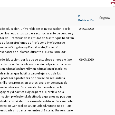
F.
Órgano
Publicación
 de Educación, Universidades e Investigación, por la
24/09/2010
cen los requisitos para el reconocimiento de centros y
or del Prácticum de los títulos de Master que habilitan
io de las profesiones de Profesor o Profesora de
ndaria Obligatoria y Bachillerato, Formación
Enseñanzas de Idiomas, durante el curso 2010-2011
 de Educación, por la que se establece el modelo tipo
06/07/2020
colaboración para la realización del prácticum de los
o en educación infantil y en educación primaria, así
 de máster que habilita para el ejercicio de las
 profesor o profesora de educación secundaria
achillerato, formación profesional y enseñanzas de
mo de la formación equivalente para obtener la
ógica y didáctica exigida para el ejercicio de la
rmación profesional, destinada a quienes no pueden
studios de máster por razón de su titulación a suscribir
istración General de la Comunidad Autónoma del País
iversidades no pertenecientes al Sistema Universitario