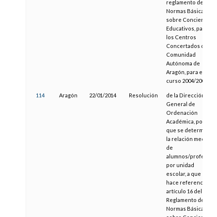
reglamento de
Normas Básicas
sobre Conciertos
Educativos, para
los Centros
Concertados de la
Comunidad
Autónoma de
Aragón, para el
curso 2004/2005
114
Aragón
22/01/2014
Resolución
de la Dirección
General de
Ordenación
Académica, por la
que se determina
la relación media
de
alumnos/profesor
por unidad
escolar, a que
hace referencia el
artículo 16 del
Reglamento de
Normas Básicas