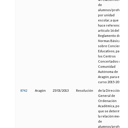
de
alumnos/profesor
por unidad
escolar, a que
hace referencia el
artículo 16 del
Reglamento de
Normas Básicas
sobre Conciertos
Educativos, para
los Centros
Concertados de la
Comunidad
Autónoma de
Aragón, para el
curso 2015-2016
8742
Aragón
25/01/2013
Resolución
de la Dirección
General de
Ordenación
Académica, por la
que se determina
la relación media
de
alumnos/profesor