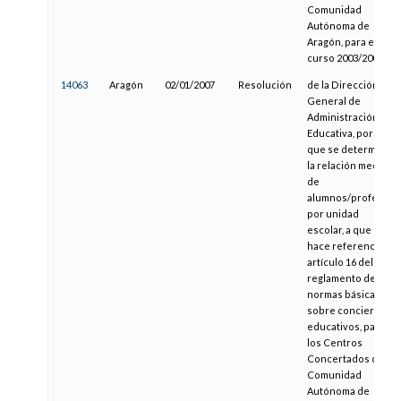
Comunidad
Autónoma de
Aragón, para el
curso 2003/2004
14063
Aragón
02/01/2007
Resolución
de la Dirección
General de
Administración
Educativa, por la
que se determina
la relación media
de
alumnos/profesor
por unidad
escolar, a que
hace referencia el
artículo 16 del
reglamento de
normas básicas
sobre conciertos
educativos, para
los Centros
Concertados de la
Comunidad
Autónoma de