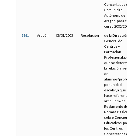
Concertados de la
Comunidad
Autónoma de
Aragón, para el
curso 2005/2006
3361
Aragón
09/01/2003
Resolución
de la Dirección
General de
Centros y
Formación
Profesional, por la
que se determina
la relación media
de
alumnos/profesor
por unidad
escolar, a que
hace referencia el
artículo 16 del
Reglamento de
Normas Básicas
sobre Conciertos
Educativos, para
los Centros
Concertados de la