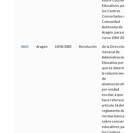
sobre Conciertos
Educativos, para
los Centros
Concertados de la
Comunidad
Autónoma de
Aragón, para el
curso 2014-2015
8643
Aragón
10/01/2005
Resolución
de la Dirección
General de
Administración
Educativa, por la
que se determina
la relación media
de
alumnos/profesor
por unidad
escolar, a que
hace referencia el
artículo 16 del
reglamento de
normas básicas
sobre conciertos
educativos, para
los Centros