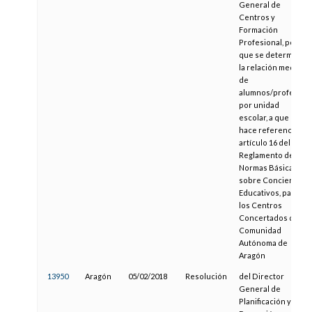
General de
Centros y
Formación
Profesional, por la
que se determina
la relación media
de
alumnos/profesor
por unidad
escolar, a que
hace referencia el
artículo 16 del
Reglamento de
Normas Básicas
sobre Conciertos
Educativos, para
los Centros
Concertados de la
Comunidad
Autónoma de
Aragón
13950
Aragón
05/02/2018
Resolución
del Director
General de
Planificación y