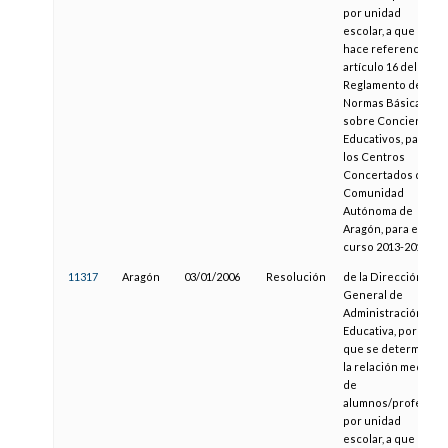
por unidad
escolar, a que
hace referencia el
artículo 16 del
Reglamento de
Normas Básicas
sobre Conciertos
Educativos, para
los Centros
Concertados de la
Comunidad
Autónoma de
Aragón, para el
curso 2013-2014
11317
Aragón
03/01/2006
Resolución
de la Dirección
General de
Administración
Educativa, por la
que se determina
la relación media
de
alumnos/profesor
por unidad
escolar, a que