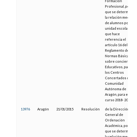
Formación
Profesional, por la
que se determina
la relación media
de alumnos por
unidad escolar, a
que hace
referencia el
artículo 16 del
Reglamento de
Normas Básicas
sobre conciertos
Educativos, para
los Centros
Concertados de la
Comunidad
Autónoma de
Aragón, para el
curso 2018- 2019
13976
Aragón
21/01/2015
Resolución
de la Dirección
General de
Ordenación
Académica, por la
que se determina
la relación media