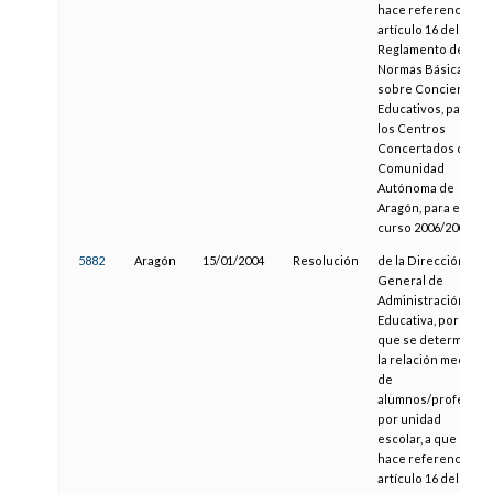
hace referencia el
artículo 16 del
Reglamento de
Normas Básicas
sobre Conciertos
Educativos, para
los Centros
Concertados de la
Comunidad
Autónoma de
Aragón, para el
curso 2006/2007
5882
Aragón
15/01/2004
Resolución
de la Dirección
General de
Administración
Educativa, por la
que se determina
la relación media
de
alumnos/profesor
por unidad
escolar, a que
hace referencia el
artículo 16 del