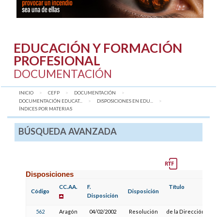
EDUCACIÓN Y FORMACIÓN
PROFESIONAL
DOCUMENTACIÓN
INICIO
CEFP
DOCUMENTACIÓN
DOCUMENTACIÓN EDUCAT...
DISPOSICIONES EN EDU...
AQUÍ:
ÍNDICES POR MATERIAS
BÚSQUEDA AVANZADA
Disposiciones
CC.AA.
F.
Título
Código
Disposición
Disposición
562
Aragón
04/02/2002
Resolución
de la Dirección