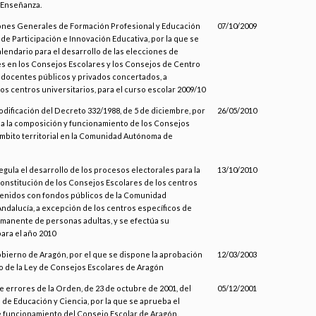
a Enseñanza.
iones Generales de Formación Profesional y Educación
07/10/2009
de Participación e Innovación Educativa, por la que se
alendario para el desarrollo de las elecciones de
s en los Consejos Escolares y los Consejos de Centro
 docentes públicos y privados concertados, a
os centros universitarios, para el curso escolar 2009/10
odificación del Decreto 332/1988, de 5 de diciembre, por
26/05/2010
la la composición y funcionamiento de los Consejos
mbito territorial en la Comunidad Autónoma de
regula el desarrollo de los procesos electorales para la
13/10/2010
onstitución de los Consejos Escolares de los centros
enidos con fondos públicos de la Comunidad
dalucía, a excepción de los centros específicos de
manente de personas adultas, y se efectúa su
ara el año 2010
obierno de Aragón, por el que se dispone la aprobación
12/03/2003
 de la Ley de Consejos Escolares de Aragón
errores de la Orden, de 23 de octubre de 2001, del
05/12/2001
e Educación y Ciencia, por la que se aprueba el
 funcionamiento del Consejo Escolar de Aragón.