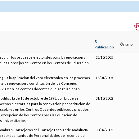
F.
Órgano
Publicación
regulan los procesos electorales para la renovación y
25/10/2005
e los Consejos de Centro en los Centros de Educación
regula la aplicación del voto electrónico en los procesos
18/01/2005
ra la renovación y constitución de los Consejos
-2005 en los centros docentes que se relacionan
odifica la de 15 de octubre de 1998, por la que se
31/10/2002
ocesos electorales para la renovación y constitución de
scolares en los Centros Docentes públicos y privados
 excepción de los Centros para la Educación de
os universitarios
 nombran Consejeros del Consejo Escolar de Andalucía
30/04/2002
de representantes de Personalidades de reconocido