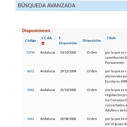
BÚSQUEDA AVANZADA
Disposiciones
CC.AA.
F.
Título
Código
Disposición
Disposición
10791
Andalucía
13/10/2005
Orden
por la que se 
constitución d
Permanente
8672
Andalucía
29/12/2004
Orden
por la que se 
electorales pa
Escolares 2004
2942
Andalucía
21/10/2002
Orden
por la que se m
regulan los pr
los Consejos E
concertados, a
Adultos y de l
1661
Andalucía
05/04/2002
Orden
por la que se
por el grupo 