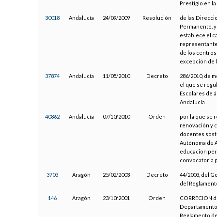
Prestigio en l
30018
Andalucía
24/09/2009
Resolución
de las Direcc
Permanente, y 
establece el c
representante
de los centros
excepción de l
37874
Andalucía
11/05/2010
Decreto
286/2010, de m
el que se regu
Escolares de á
Andalucía
40862
Andalucía
07/10/2010
Orden
por la que se 
renovación y c
docentes sost
Autónoma de An
educación per
convocatoria p
3703
Aragón
25/02/2003
Decreto
44/2003, del G
del Reglamento
146
Aragón
23/10/2001
Orden
CORRECION de 
Departamento d
Reglamento de