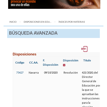
INICIO
DISPOSICIONES EN EDU...
AQUÍ:
ÍNDICES POR MATERIAS
BÚSQUEDA AVANZADA
Disposiciones
F.
Disposición
Título
F
Código
CC.AA.
Disposición
P
75427
Navarra
09/10/2020
Resolución
421/2020, del
Director
General de
Educación, por
la que se
aprueban las
instrucciones
para la
elección,