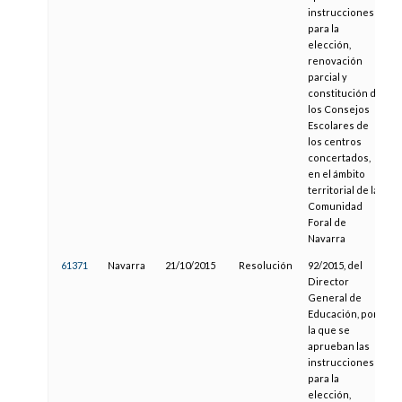
instrucciones
para la
elección,
renovación
parcial y
constitución de
los Consejos
Escolares de
los centros
concertados,
en el ámbito
territorial de la
Comunidad
Foral de
Navarra
61371
Navarra
21/10/2015
Resolución
92/2015, del
Director
General de
Educación, por
la que se
aprueban las
instrucciones
para la
elección,