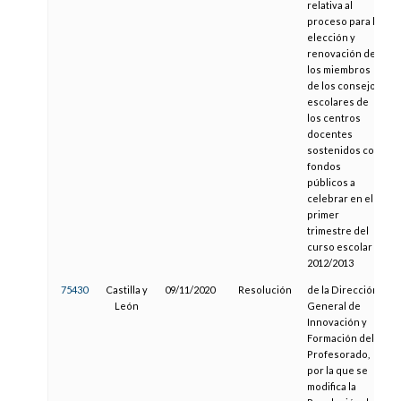
relativa al
proceso para la
elección y
renovación de
los miembros
de los consejos
escolares de
los centros
docentes
sostenidos con
fondos
públicos a
celebrar en el
primer
trimestre del
curso escolar
2012/2013
75430
Castilla y
09/11/2020
Resolución
de la Dirección
León
General de
Innovación y
Formación del
Profesorado,
por la que se
modifica la