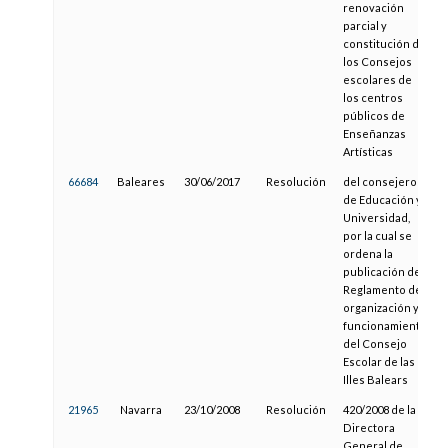
renovación
parcial y
constitución de
los Consejos
escolares de
los centros
públicos de
Enseñanzas
Artísticas
66684
Baleares
30/06/2017
Resolución
del consejero
de Educación y
Universidad,
por la cual se
ordena la
publicación del
Reglamento de
organización y
funcionamiento
del Consejo
Escolar de las
Illes Balears
21965
Navarra
23/10/2008
Resolución
420/2008 de la
Directora
General de