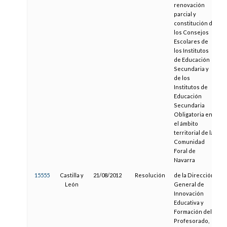
renovación
parcial y
constitución de
los Consejos
Escolares de
los Institutos
de Educación
Secundaria y
de los
Institutos de
Educación
Secundaria
Obligatoria en
el ámbito
territorial de la
Comunidad
Foral de
Navarra
15555
Castilla y
21/08/2012
Resolución
de la Dirección
León
General de
Innovación
Educativa y
Formación del
Profesorado,