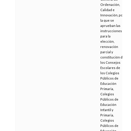
Ordenación,
Calidad e
Innovación, por
la que se
aprueban las
instrucciones
para la
elección,
renovación
parcial y
constitución de
los Consejos
Escolares de
los Colegios
Públicos de
Educación
Primaria,
Colegios
Públicos de
Educación
Infantil y
Primaria,
Colegios
Públicos de
Educación