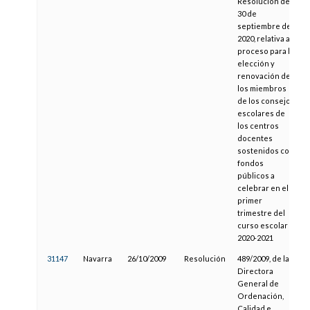
Resolución de
30 de
septiembre de
2020, relativa al
proceso para la
elección y
renovación de
los miembros
de los consejos
escolares de
los centros
docentes
sostenidos con
fondos
públicos a
celebrar en el
primer
trimestre del
curso escolar
2020-2021
31147
Navarra
26/10/2009
Resolución
489/2009, de la
Directora
General de
Ordenación,
Calidad e