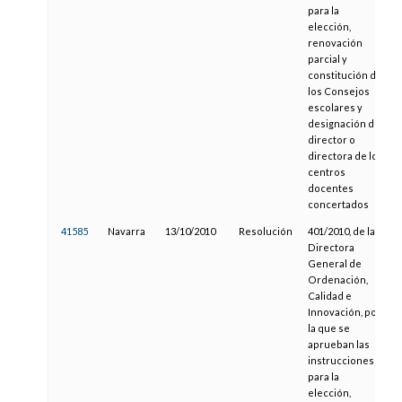
para la
elección,
renovación
parcial y
constitución de
los Consejos
escolares y
designación del
director o
directora de los
centros
docentes
concertados
41585
Navarra
13/10/2010
Resolución
401/2010, de la
Directora
General de
Ordenación,
Calidad e
Innovación, por
la que se
aprueban las
instrucciones
para la
elección,