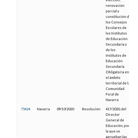
renovación
parcial y
constitución de
los Consejos
Escolares de
los Institutos
de Educación
Secundaria y
de los
Institutos de
Educación
Secundaria
Obligatoria en
el ámbito
territorial de la
Comunidad
Foral de
Navarra
75424
Navarra
09/10/2020
Resolución
417/2020, del
Director
General de
Educación, por
la que se
aprueban las