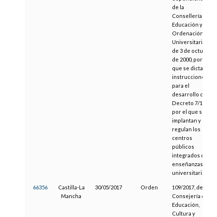
de la
Consellería de
Educación y
Ordenación
Universitaria, y
de 3 de octubre
de 2000, por la
que se dictan
instrucciones
para el
desarrollo del
Decreto 7/1999,
por el que se
implantan y
regulan los
centros
públicos
integrados de
enseñanzas no
universitarias
66356
Castilla-La
30/05/2017
Orden
109/2017, de la
Mancha
Consejería de
Educación,
Cultura y