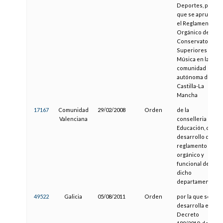
Deportes, por la
que se aprueba
el Reglamento
Orgánico de los
Conservatorios
Superiores de
Música en la
comunidad
autónoma de
Castilla-La
Mancha
17167
Comunidad
29/02/2008
Orden
de la
Valenciana
conselleria de
Educación, de
desarrollo del
reglamento
orgánico y
funcional de
dicho
departamento
49522
Galicia
05/08/2011
Orden
por la que se
desarrolla el
Decreto