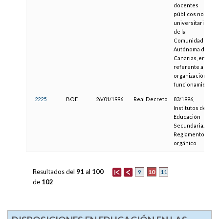
docentes
públicos no
universitarios
de la
Comunidad
Autónoma de
Canarias, en lo
referente a su
organización y
funcionamiento
2225
BOE
26/01/1996
Real Decreto
83/1996,
Institutos de
Educación
Secundaria.
Reglamento
orgánico
Resultados del
91
al
100
10
9
11
de
102