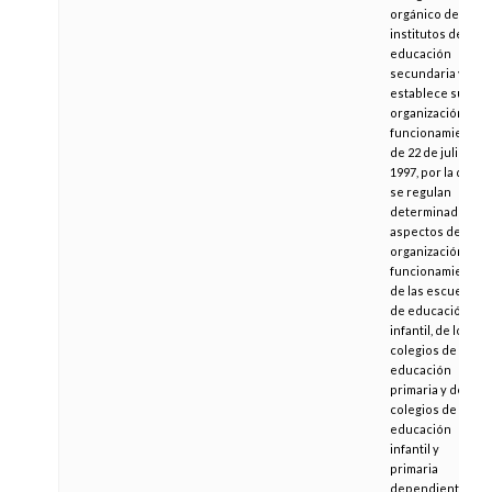
orgánico de los
institutos de
educación
secundaria y se
establece su
organización y
funcionamiento,
de 22 de julio de
1997, por la que
se regulan
determinados
aspectos de
organización y
funcionamiento
de las escuelas
de educación
infantil, de los
colegios de
educación
primaria y de los
colegios de
educación
infantil y
primaria
dependientes