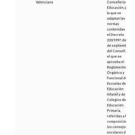
Valenciana
Conselleria de
Educación, por
la que se
adaptan las
normas
contenidas en
el Decreto
233/1997, de 2
de septiembre,
del Consell, por
el que se
aprueba el
Reglamento
Orgánico y
Funcional de las
Escuelas de
Educación
Infantil y de los
Colegios de
Educación
Primaria,
referidas a la
composición de
los consejos
escolares de