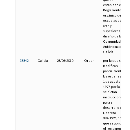
establece el
Reglamento
orgánico de las
escuelas de
arte y
superiores de
diseño de la
Comunidad
Autónoma de
Galicia
38842
Galicia
28/06/2010
Orden
por la que se
modifican
parcialmente
las órdenes del
1 de agosto de
1997, por la que
se dictan
instrucciones
para el
desarrollo del
Decreto
324/1996, por el
que se aprueba
el reglamento