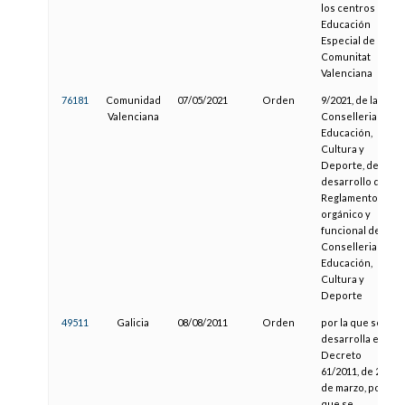
los centros de
Educación
Especial de la
Comunitat
Valenciana
76181
Comunidad
07/05/2021
Orden
9/2021, de la
Valenciana
Conselleria de
Educación,
Cultura y
Deporte, de
desarrollo del
Reglamento
orgánico y
funcional de la
Conselleria de
Educación,
Cultura y
Deporte
49511
Galicia
08/08/2011
Orden
por la que se
desarrolla el
Decreto
61/2011, de 24
de marzo, por el
que se