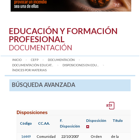
EDUCACIÓN Y FORMACIÓN
PROFESIONAL
DOCUMENTACIÓN
INICIO
CEFP
DOCUMENTACIÓN
DOCUMENTACIÓN EDUCAT...
DISPOSICIONES EN EDU...
AQUÍ:
ÍNDICES POR MATERIAS
BÚSQUEDA AVANZADA
Disposiciones
F.
Disposición
Título
Código
CC.AA.
Disposición
16449
Comunidad
22/10/2007
Orden
de la