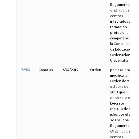
Reglamento
orgánico de los
centros
integrados de
formación
profesional
competencia de
la Consellería
de Educación y
Ordenación
Universitaria
72559
Canarias
16/07/2019
Orden
por la que se
modifica la
Orden de 9 de
octubre de
2013, que
desarrolla el
Decreto
81/2010, de 8 de
julio, por el que
se aprueba el
Reglamento
Orgánico de los
centros