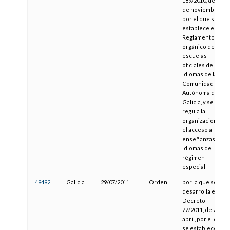
189/2010, de 11
de noviembre,
por el que se
establece el
Reglamento
orgánico de las
escuelas
oficiales de
idiomas de la
Comunidad
Autónoma de
Galicia, y se
regula la
organización y
el acceso a las
enseñanzas de
idiomas de
régimen
especial
49492
Galicia
29/07/2011
Orden
por la que se
desarrolla el
Decreto
77/2011, de 7 de
abril, por el que
se establece el