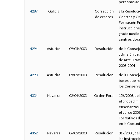
personas ad
4287
Galicia
Corrección
a la Resoluc
de errores
Centros y Or
Formación Pr
instruccione
grado medio 
centros doce
4294
Asturias
09/05/2003
Resolución
de la Conseje
admisión de 
de Arte Dram
2003-2004
4293
Asturias
09/05/2003
Resolución
de la Consej
bases que re
los Conserva
4334
Navarra
02/04/2003
Orden Foral
156/2003, del
el procedimi
enseñanzas n
el curso 200
Formativos d
en la Comuni
4352
Navarra
06/05/2003
Resolución
317/2003, de
las instrucc