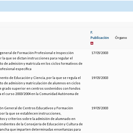
F.
Publicación
Órgano
 general de Formación Profesional e Inspección
17/05/2003
r la que se dictan instrucciones para regular el
o de admisión y matrícula en los ciclos formativos de
ofesional específica
ento de Educación y Ciencia, por la que se regula el
19/05/2003
o de admisión y matriculación de alumnos en ciclos
e grado superior en centros sostenidos con fondos
a el curso 2003/2004 en la Comunidad Autónoma de
ión General de Centros Educativos y Formación
19/05/2003
 por la que se establecen instrucciones,
os y criterios sobre la admisión de alumnado en
ndientes de la Consejería de Educación y Cultura de
Mancha que imparten determinadas enseñanzas para