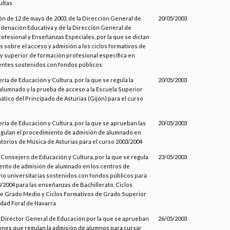
ultas
ión de 12 de mayo de 2003, de la Dirección General de
20/05/2003
denación Educativa y de la Dirección General de
ofesional y Enseñanzas Especiales, por la que se dictan
s sobre el acceso y admisión a los ciclos formativos de
y superior de formación profesional específica en
ntes sostenidos con fondos públicos
ría de Educación y Cultura, por la que se regula la
20/05/2003
alumnado y la prueba de acceso a la Escuela Superior
ático del Principado de Asturias (Gijón) para el curso
ería de Educación y Cultura, por la que se aprueban las
20/05/2003
gulan el procedimiento de admisión de alumnado en
torios de Música de Asturias para el curso 2003/2004
 Consejero de Educación y Cultura, por la que se regula
23/05/2003
ento de admisión de alumnado en los centros de
o universitarias sostenidos con fondos públicos para
3/2004 para las enseñanzas de Bachillerato, Ciclos
e Grado Medio y Ciclos Formativos de Grado Superior
dad Foral de Navarra
l Director General de Educación por la que se aprueban
26/05/2003
iones que regulan la admisión de alumnos para cursar