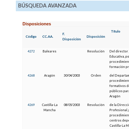
BÚSQUEDA AVANZADA
Disposiciones
Título
F.
Código
CC.AA.
Disposición
Disposición
4272
Baleares
Resolución
Del director
Educativa, po
procedimient
formación pr
4268
Aragón
30/04/2003
Orden
del Departam
procedimient
formativos d
públicos par
Aragón
4269
Castilla-La
08/05/2003
Resolución
de la Direcc
Mancha
Profesional,
procedimient
centros depe
Castilla-La 