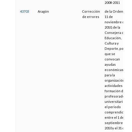
2008-2011
43703
Aragón
Corrección
de la Orden de
de errores
11 de
noviembre de
2010, de la
Consejera de
Educación,
Cultura y
Deporte, por la
que se
convocan
ayudas
económicas
para la
organización de
actividades de
formación del
profesorado no
universitario en
el periodo
comprendido
entre el 1 de
septiembre de
2010 y el 31 de