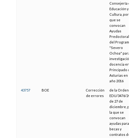
Consejería de
Educación y
Cultura, por la
que se
convocan
Ayudas
Predoctorales
del Programa
"Severo
Ochoa" para la
investigación y
docencia en el
Principado de
Asturias en el
año 2016
43757
BOE
Corrección
de la Orden
de errores
EDU/3476/2010,
de 27 de
diciembre, por
la que se
convocan
ayudas para
becas y
contratos del