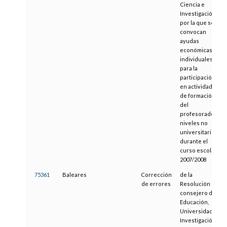
Ciencia e
Investigación
por la que se
convocan
ayudas
económicas
individuales
para la
participación
en actividades
de formación
del
profesorado de
niveles no
universitarios
durante el
curso escolar
2007/2008
75361
Baleares
Corrección
de la
de errores
Resolución del
consejero de
Educación,
Universidad e
Investigación