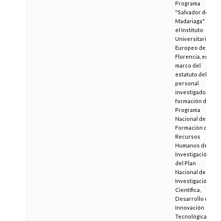
Programa
"Salvador de
Madariaga" en
el Instituto
Universitario
Europeo de
Florencia, en el
marco del
estatuto del
personal
investigador en
formación del
Programa
Nacional de
Formación de
Recursos
Humanos de
Investigación,
del Plan
Nacional de
Investigación
Científica,
Desarrollo e
Innovación
Tecnológica