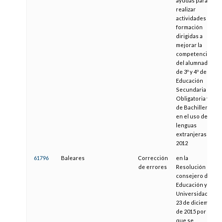
ayudas para
realizar
actividades de
formación
dirigidas a
mejorar la
competencia
del alumnado
de 3º y 4º de
Educación
Secundaria
Obligatoria y 1º
de Bachillerato
en el uso de
lenguas
extranjeras en
2012
61796
Baleares
Corrección
en la
de errores
Resolución del
consejero de
Educación y
Universidad del
23 de diciembre
de 2015 por la
que se