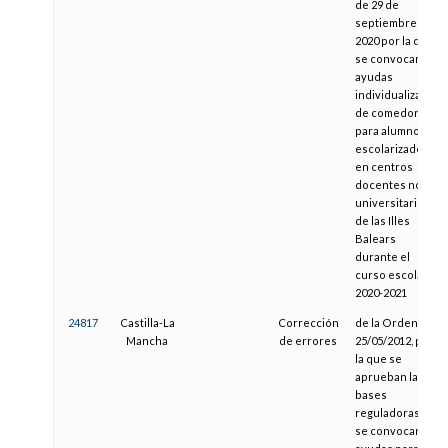
de 29 de
septiembre de
2020 por la que
se convocan
ayudas
individualizadas
de comedor
para alumnos
escolarizados
en centros
docentes no
universitarios
de las Illes
Balears
durante el
curso escolar
2020-2021
24817
Castilla-La
Corrección
de la Orden de
Mancha
de errores
25/05/2012, por
la que se
aprueban las
bases
reguladoras y
se convocan