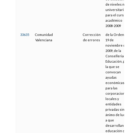
de niveles no
universitarios
para el curso
académico
2008-2009
33635
Comunidad
Corrección
de la Orden de
Valenciana
de errores
19 de
noviembre de
2009, de la
Conselleria de
Educación, por
la que se
convocan
ayudas
económicas
para las
corporaciones
locales y
entidades
privadas sin
ánimo de lucro
a que
desarrollan la
educación de