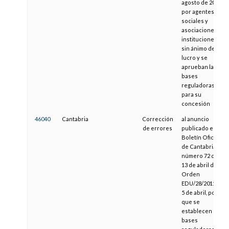
agosto de 2011
por agentes
sociales y
asociaciones e
instituciones
sin ánimo de
lucro y se
aprueban las
bases
reguladoras
para su
concesión
46040
Cantabria
Corrección
al anuncio
de errores
publicado en el
Boletín Oficial
de Cantabria
número 72 de
13 de abril de
Orden
EDU/28/2011, de
5 de abril, por la
que se
establecen las
bases