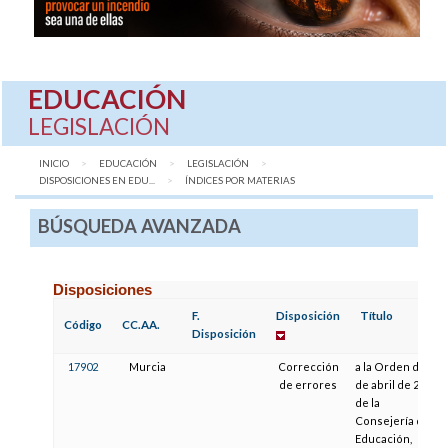
EDUCACIÓN
LEGISLACIÓN
INICIO
EDUCACIÓN
LEGISLACIÓN
DISPOSICIONES EN EDU...
AQUÍ:
ÍNDICES POR MATERIAS
BÚSQUEDA AVANZADA
Disposiciones
F.
Disposición
Título
Código
CC.AA.
Disposición
17902
Murcia
Corrección
a la Orden de 28
de errores
de abril de 2008,
de la
Consejería de
Educación,