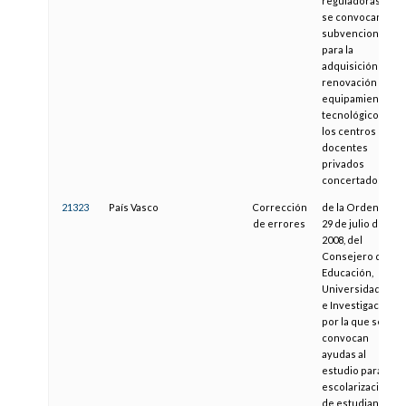
reguladoras y
se convocan
subvenciones
para la
adquisición y/o
renovación de
equipamiento
tecnológico en
los centros
docentes
privados
concertados
21323
País Vasco
Corrección
de la Orden de
de errores
29 de julio de
2008, del
Consejero de
Educación,
Universidades
e Investigación,
por la que se
convocan
ayudas al
estudio para la
escolarización
de estudiantes