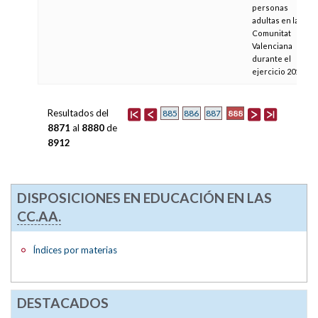
personas
adultas en la
Comunitat
Valenciana
durante el
ejercicio 2010
Resultados del
888
885
886
887
8871
al
8880
de
8912
DISPOSICIONES EN EDUCACIÓN EN LAS
CC.AA.
Índices por materias
DESTACADOS