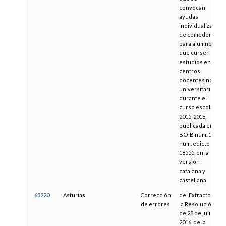
convocan
ayudas
individualizadas
de comedor
para alumnos
que cursen
estudios en
centros
docentes no
universitarios
durante el
curso escolar
2015-2016,
publicada en el
BOIB núm. 190,
núm. edicto
18555, en la
versión
catalana y
castellana
63220
Asturias
Corrección
del Extracto de
de errores
la Resolución
de 28 de julio de
2016, de la