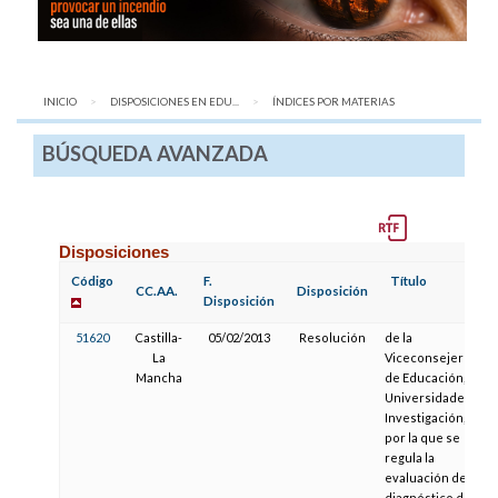
INICIO
DISPOSICIONES EN EDU...
AQUÍ:
ÍNDICES POR MATERIAS
BÚSQUEDA AVANZADA
Disposiciones
Código
F.
Título
CC.AA.
Disposición
Disposición
51620
Castilla-
05/02/2013
Resolución
de la
La
Viceconsejería
Mancha
de Educación,
Universidades e
Investigación,
por la que se
regula la
evaluación de
diagnóstico de