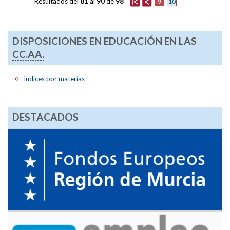
Resultados del
81
al
90
de
98
9
10
DISPOSICIONES EN EDUCACIÓN EN LAS
CC.AA.
Índices por materias
DESTACADOS