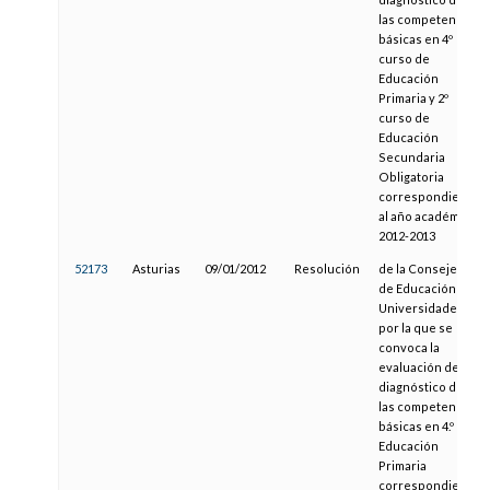
las competencias
básicas en 4º
curso de
Educación
Primaria y 2º
curso de
Educación
Secundaria
Obligatoria
correspondiente
al año académico
2012-2013
52173
Asturias
09/01/2012
Resolución
de la Consejería
de Educación y
Universidades,
por la que se
convoca la
evaluación de
diagnóstico de
las competencias
básicas en 4.º de
Educación
Primaria
correspondiente