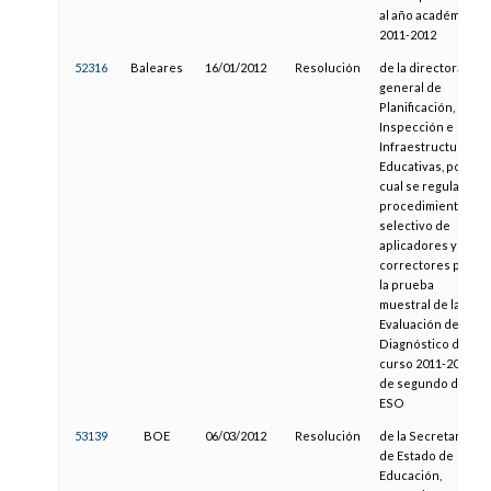
al año académico
2011-2012
52316
Baleares
16/01/2012
Resolución
de la directora
general de
Planificación,
Inspección e
Infraestructuras
Educativas, por la
cual se regula el
procedimiento
selectivo de
aplicadores y
correctores para
la prueba
muestral de la
Evaluación de
Diagnóstico del
curso 2011-2012
de segundo de
ESO
53139
BOE
06/03/2012
Resolución
de la Secretaría
de Estado de
Educación,