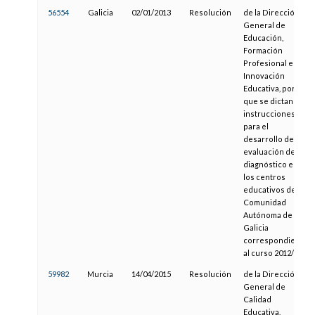
56554
Galicia
02/01/2013
Resolución
de la Dirección
General de
Educación,
Formación
Profesional e
Innovación
Educativa, por la
que se dictan
instrucciones
para el
desarrollo de la
evaluación de
diagnóstico en
los centros
educativos de la
Comunidad
Autónoma de
Galicia
correspondiente
al curso 2012/13
59982
Murcia
14/04/2015
Resolución
de la Dirección
General de
Calidad
Educativa,