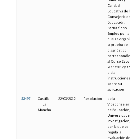
Calidad
Educativa de la
Consejería de
Educación,
Formación y
Empleo por la
que se organiza
la prueba de
diagnóstico
correspondiente
al Curso Escolar
2011/2012 y se
dictan
instrucciones
sobre su
aplicación
53497
Castilla-
22/03/2012
Resolución
de la
La
Viceconsejería
Mancha
de Educación,
Universidades e
Investigación,
por la que se
regula la
evaluación de