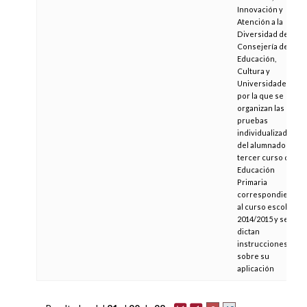
Innovación y
Atención a la
Diversidad de la
Consejería de
Educación,
Cultura y
Universidades,
por la que se
organizan las
pruebas
individualizadas
del alumnado de
tercer curso de
Educación
Primaria
correspondiente
al curso escolar
2014/2015 y se
dictan
instrucciones
sobre su
aplicación