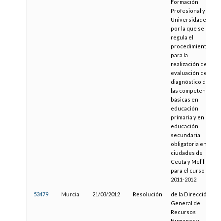
Formación
Profesional y
Universidades,
por la que se
regula el
procedimiento
para la
realización de la
evaluación de
diagnóstico de
las competencias
básicas en
educación
primaria y en
educación
secundaria
obligatoria en las
ciudades de
Ceuta y Melilla
para el curso
2011-2012
53479
Murcia
21/03/2012
Resolución
de la Dirección
General de
Recursos
Humanos y