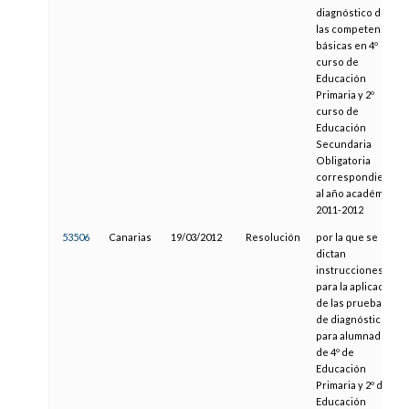
diagnóstico de
las competencias
básicas en 4º
curso de
Educación
Primaria y 2º
curso de
Educación
Secundaria
Obligatoria
correspondiente
al año académico
2011-2012
53506
Canarias
19/03/2012
Resolución
por la que se
dictan
instrucciones
para la aplicación
de las pruebas
de diagnóstico
para alumnado
de 4º de
Educación
Primaria y 2º de
Educación