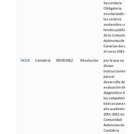
Secundaria
Obligatoria
escolarizado en
los centros
sostenidos con
fondos públicos
de la Comunidad
Autónoma de
Canarias durante
el curso 2011-12
54218
Cantabria
03/05/2012
Resolución
por la que se
dictan
instrucciones
para el
desarrollo de la
evaluación de
diagnóstico de
las competencias
básicas para el
año académico
2011-2012, en la
Comunidad
Autónoma de
Cantabria