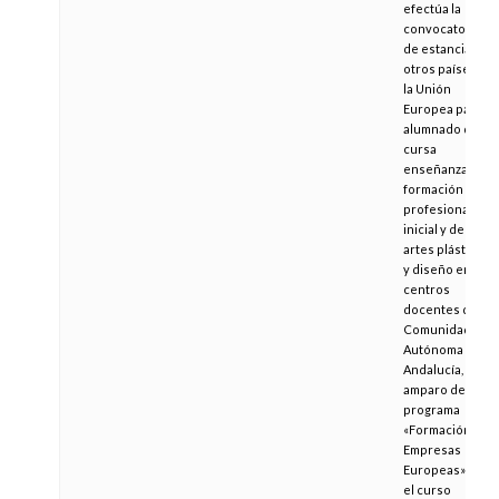
efectúa la
convocatoria
de estancias en
otros países de
la Unión
Europea para el
alumnado que
cursa
enseñanzas de
formación
profesional
inicial y de
artes plásticas
y diseño en
centros
docentes de la
Comunidad
Autónoma de
Andalucía, al
amparo del
programa
«Formación en
Empresas
Europeas» para
el curso