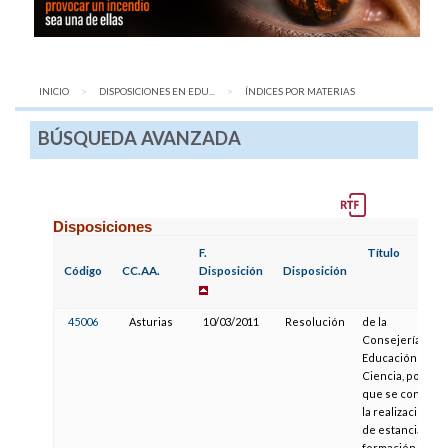
INICIO
DISPOSICIONES EN EDU...
AQUÍ:
ÍNDICES POR MATERIAS
BÚSQUEDA AVANZADA
Disposiciones
F.
Título
Código
CC.AA.
Disposición
Disposición
45006
Asturias
10/03/2011
Resolución
de la
Consejería de
Educación y
Ciencia, por la
que se convoca
la realización
de estancias de
formación en