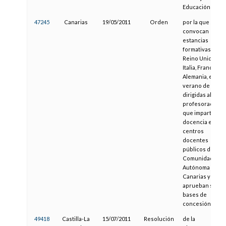
Educación
47245
Canarias
19/05/2011
Orden
por la que se
convocan
estancias
formativas en el
Reino Unido,
Italia, Francia y
Alemania, en el
verano de 2011,
dirigidas al
profesorado
que imparte
docencia en
centros
docentes
públicos de la
Comunidad
Autónoma de
Canarias y se
aprueban sus
bases de
concesión
49418
Castilla-La
15/07/2011
Resolución
de la