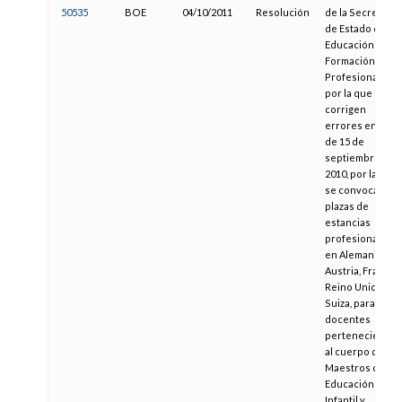
50535
BOE
04/10/2011
Resolución
de la Secretaría
de Estado de
Educación y
Formación
Profesional,
por la que se
corrigen
errores en la
de 15 de
septiembre de
2010, por la que
se convocan
plazas de
estancias
profesionales
en Alemania,
Austria, Francia,
Reino Unido y
Suiza, para
docentes
pertenecientes
al cuerpo de
Maestros de
Educación
Infantil y