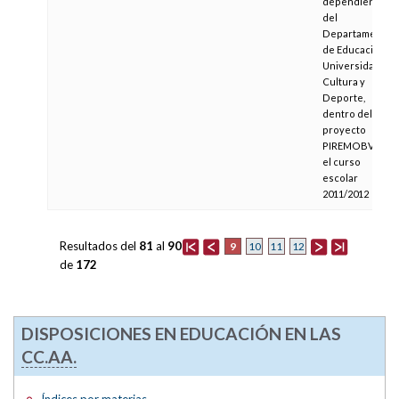
dependientes
del
Departamento
de Educación,
Universidad,
Cultura y
Deporte,
dentro del
proyecto
PIREMOBV para
el curso
escolar
2011/2012
Resultados del
81
al
90
9
10
11
12
de
172
DISPOSICIONES EN EDUCACIÓN EN LAS
CC.AA.
Índices por materias