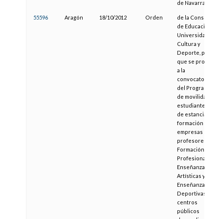
de Navarra
55596
Aragón
18/10/2012
Orden
de la Consejera
de Educación,
Universidad,
Cultura y
Deporte, por la
que se procede
a la
convocatoria
del Programa
de movilidad de
estudiantes y
de estancias de
formación en
empresas de
profesores de
Formación
Profesional,
Enseñanzas
Artísticas y
Enseñanzas
Deportivas de
centros
públicos