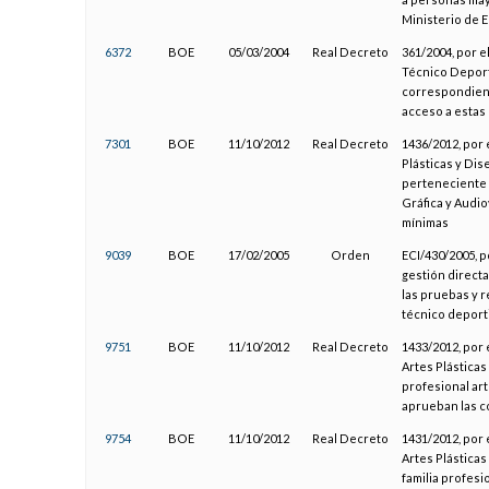
Ministerio de E
6372
BOE
05/03/2004
Real Decreto
361/2004, por e
Técnico Deport
correspondient
acceso a estas
7301
BOE
11/10/2012
Real Decreto
1436/2012, por 
Plásticas y Dis
perteneciente a
Gráfica y Audi
mínimas
9039
BOE
17/02/2005
Orden
ECI/430/2005, p
gestión directa
las pruebas y r
técnico deport
9751
BOE
11/10/2012
Real Decreto
1433/2012, por 
Artes Plásticas
profesional art
aprueban las 
9754
BOE
11/10/2012
Real Decreto
1431/2012, por 
Artes Plásticas
familia profesi