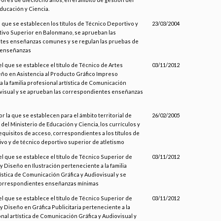
ducación y Ciencia.
l que se establecen los títulos de Técnico Deportivo y
23/03/2004
ivo Superior en Balonmano, se aprueban las
es enseñanzas comunes y se regulan las pruebas de
 enseñanzas
el que se establece el título de Técnico de Artes
03/11/2012
eño en Asistencia al Producto Gráfico Impreso
 la familia profesional artística de Comunicación
ovisual y se aprueban las correspondientes enseñanzas
or la que se establecen para el ámbito territorial de
26/02/2005
 del Ministerio de Educación y Ciencia, los currículos y
equisitos de acceso, correspondientes a los títulos de
ivo y de técnico deportivo superior de atletismo
el que se establece el título de Técnico Superior de
03/11/2012
 y Diseño en Ilustración perteneciente a la familia
ística de Comunicación Gráfica y Audiovisual y se
correspondientes enseñanzas mínimas
el que se establece el título de Técnico Superior de
03/11/2012
 y Diseño en Gráfica Publicitaria perteneciente a la
onal artística de Comunicación Gráfica y Audiovisual y