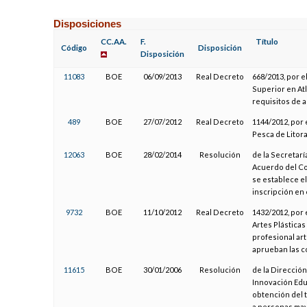
Disposiciones
CC.AA.
F.
Título
Código
Disposición
Disposición
11083
BOE
06/09/2013
Real Decreto
668/2013, por e
Superior en Atl
requisitos de 
489
BOE
27/07/2012
Real Decreto
1144/2012, por 
Pesca de Litora
12063
BOE
28/02/2014
Resolución
de la Secretarí
Acuerdo del Co
se establece el
inscripción en 
9732
BOE
11/10/2012
Real Decreto
1432/2012, por 
Artes Plásticas
profesional art
aprueban las 
11615
BOE
30/01/2006
Resolución
de la Direcció
Innovación Educ
obtención del 
a personas may