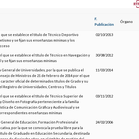
F.
Órgano
Publicación
l que se establece el título de Técnico Deportivo
02/10/2013
etismo y se fijan sus enseñanzas mínimas y los
acceso
el que se establece el título de Técnico en Navegación y
30/08/2012
l y se fijan sus enseñanzas mínimas
a General de Universidades, por la que se publica el
11/03/2014
nsejo de Ministros de 21 de febrero de 2014 por el que
 carácter oficial de determinados títulos de Grado y su
el Registro de Universidades, Centros y Títulos
el que se establece el título de Técnico Superior de
03/11/2012
 y Diseño en Fotografía perteneciente a la familia
ística de Comunicación Gráfica y Audiovisual y se
correspondientes enseñanzas mínimas
n General de Educación, Formación Profesional e
24/02/2006
ativa, por la que se convoca la prueba libre para la
título de Graduado en Educación Secundaria, destinada
ores de dieciocho años, en el ámbito de gestión del