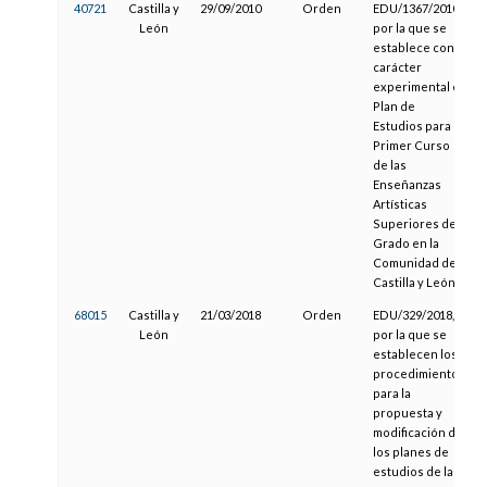
40721
Castilla y
29/09/2010
Orden
EDU/1367/2010,
León
por la que se
establece con
carácter
experimental el
Plan de
Estudios para el
Primer Curso
de las
Enseñanzas
Artísticas
Superiores de
Grado en la
Comunidad de
Castilla y León
68015
Castilla y
21/03/2018
Orden
EDU/329/2018,
León
por la que se
establecen los
procedimientos
para la
propuesta y
modificación de
los planes de
estudios de las