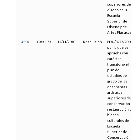
superiores de
diseño de la
Escuela
Superior de
Diseño y de
Artes Plásticas
42141
Cataluña
17/11/2010
Resolución
EDU/3777/2010,
por la que se
aprueba con
carácter
transitorio el
plan de
estudios de
grado de las
enseñanzas
artísticas
superiores de
conservación y
restauración de
bienes
culturales de la
Escuela
Superior de
Conservación y