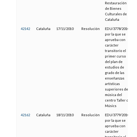
Restauración
de Bienes
Culturales de
Cataluña
42142
Cataluña
17/11/2010
Resolución
EDU/3778/2010,
por la que se
aprueba con
carácter
transitorio el
primer curso
del plan de
estudios de
grado de las
enseñanzas
artísticas
superiores de
música del
centro Taller de
Músics
42162
Cataluña
18/11/2010
Resolución
EDU/3779/2010,
por la que se
aprueba con
carácter
transitorio el