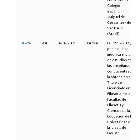
Colegio
español
«Miguel de
Cervantes» de
Sao Paulo
(Brasil)
10624
BOE
07/09/2005
Orden
ECI/2987/2005,
por la que se
modifica el plan
de estudios de
las enseñanzas
conducentes a
la obtención del
Título de
Licenciado en
Filosofía, de la
Facultad de
Filosofía y
Ciencias de la
Educación de la
Universidad de
la Iglesia de
Deusto