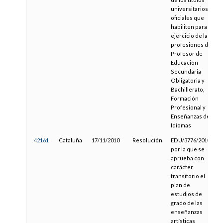
universitarios
oficiales que
habiliten para el
ejercicio de las
profesiones de
Profesor de
Educación
Secundaria
Obligatoria y
Bachillerato,
Formación
Profesional y
Enseñanzas de
Idiomas
42161
Cataluña
17/11/2010
Resolución
EDU/3776/2010,
por la que se
aprueba con
carácter
transitorio el
plan de
estudios de
grado de las
enseñanzas
artísticas