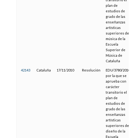
plan de
estudios de
grado de las
enseñanzas
artísticas
superiores de
música de la
Escuela
Superior de
Música de
Cataluña
42143
Cataluña
17/11/2010
Resolución
EDU/3780/2010,
por la que se
aprueba con
carácter
transitorio el
plan de
estudios de
grado de las
enseñanzas
artísticas
superiores de
diseño de la
Escuela