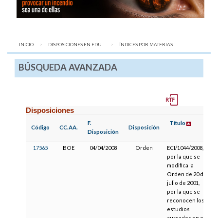
INICIO
DISPOSICIONES EN EDU...
AQUÍ:
ÍNDICES POR MATERIAS
BÚSQUEDA AVANZADA
Disposiciones
F.
Título
F
Código
CC.AA.
Disposición
Disposición
P
17565
BOE
04/04/2008
Orden
ECI/1044/2008,
por la que se
modifica la
Orden de 20 de
julio de 2001,
por la que se
reconocen los
estudios
cursados en el