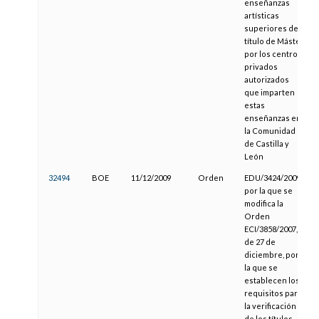
enseñanzas
artísticas
superiores del
título de Máster
por los centros
privados
autorizados
que imparten
estas
enseñanzas en
la Comunidad
de Castilla y
León
32494
BOE
11/12/2009
Orden
EDU/3424/2009,
por la que se
modifica la
Orden
ECI/3858/2007,
de 27 de
diciembre, por
la que se
establecen los
requisitos para
la verificación
de los títulos