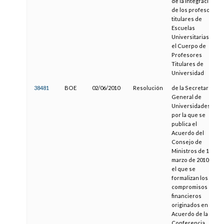
de la integración
de los profesores
titulares de
Escuelas
Universitarias en
el Cuerpo de
Profesores
Titulares de
Universidad
38481
BOE
02/06/2010
Resolución
de la Secretaría
General de
Universidades,
por la que se
publica el
Acuerdo del
Consejo de
Ministros de 19 de
marzo de 2010, por
el que se
formalizan los
compromisos
financieros
originados en el
Acuerdo de la
Conferencia