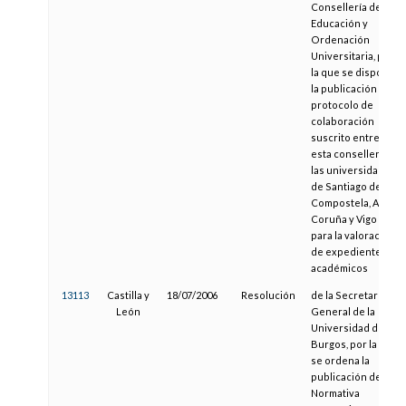
Consellería de
Educación y
Ordenación
Universitaria, por
la que se dispone
la publicación del
protocolo de
colaboración
suscrito entre
esta consellería y
las universidades
de Santiago de
Compostela, A
Coruña y Vigo
para la valoración
de expedientes
académicos
13113
Castilla y
18/07/2006
Resolución
de la Secretaría
León
General de la
Universidad de
Burgos, por la que
se ordena la
publicación de la
Normativa