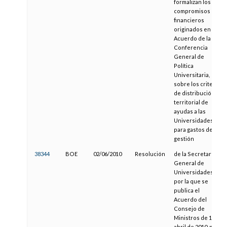
formalizan los
compromisos
financieros
originados en el
Acuerdo de la
Conferencia
General de
Política
Universitaria,
sobre los criterios
de distribución
territorial de
ayudas a las
Universidades
para gastos de
gestión
38344
BOE
02/06/2010
Resolución
de la Secretaría
General de
Universidades,
por la que se
publica el
Acuerdo del
Consejo de
Ministros de 16 de
abril de 2010, por