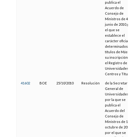
publica el
Acuerdo de
Consejo de
Ministros de 4 de
junio de 2010, por
el que se
establece el
carácter oficial de
determinados
títulos de Máster y
su inscripción en
el Registro de
Universidades,
Centros y Títulos
41602
BOE
25/10/2010
Resolución
de la Secretaría
General de
Universidades,
por la que se
publica el
Acuerdo del
Consejo de
Ministros de 1 de
octubre de 2010,
por el que se