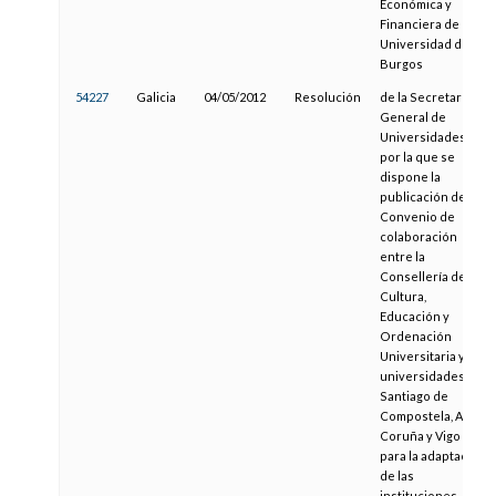
Económica y
Financiera de la
Universidad de
Burgos
54227
Galicia
04/05/2012
Resolución
de la Secretaría
General de
Universidades,
por la que se
dispone la
publicación del
Convenio de
colaboración
entre la
Consellería de
Cultura,
Educación y
Ordenación
Universitaria y las
universidades de
Santiago de
Compostela, A
Coruña y Vigo
para la adaptación
de las
instituciones