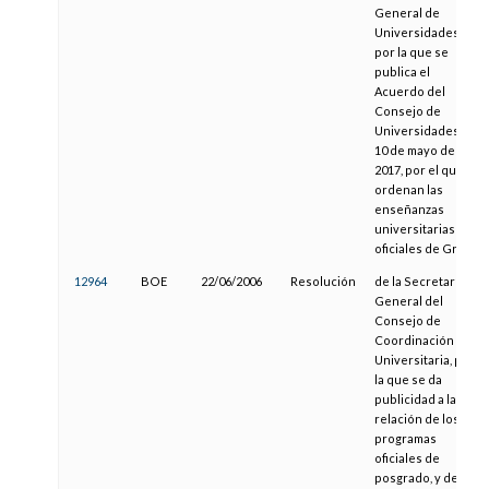
General de
Universidades,
por la que se
publica el
Acuerdo del
Consejo de
Universidades de
10 de mayo de
2017, por el que se
ordenan las
enseñanzas
universitarias
oficiales de Grado
12964
BOE
22/06/2006
Resolución
de la Secretaría
General del
Consejo de
Coordinación
Universitaria, por
la que se da
publicidad a la
relación de los
programas
oficiales de
posgrado, y de sus