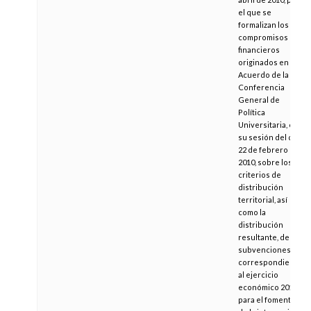
el que se
formalizan los
compromisos
financieros
originados en el
Acuerdo de la
Conferencia
General de
Política
Universitaria, en
su sesión del día
22 de febrero de
2010, sobre los
criterios de
distribución
territorial, así
como la
distribución
resultante, de las
subvenciones
correspondientes
al ejercicio
económico 2010,
para el fomento