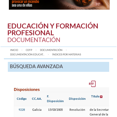
EDUCACIÓN Y FORMACIÓN
PROFESIONAL
DOCUMENTACIÓN
INICIO
CEFP
DOCUMENTACIÓN
DOCUMENTACIÓN EDUCAT...
AQUÍ:
ÍNDICES POR MATERIAS
BÚSQUEDA AVANZADA
Disposiciones
F.
Título
Código
CC.AA.
Disposición
Disposición
9228
Galicia
15/03/2005
Resolución
de la Secretaría
General de la