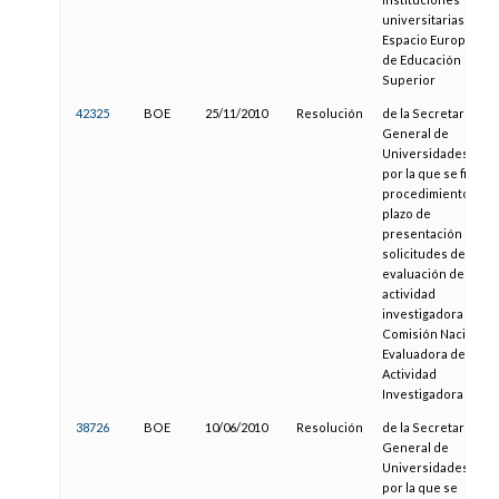
universitarias al
Espacio Europeo
de Educación
Superior
42325
BOE
25/11/2010
Resolución
de la Secretaría
General de
Universidades,
por la que se fija el
procedimiento y
plazo de
presentación de
solicitudes de
evaluación de la
actividad
investigadora a la
Comisión Nacional
Evaluadora de la
Actividad
Investigadora
38726
BOE
10/06/2010
Resolución
de la Secretaría
General de
Universidades,
por la que se