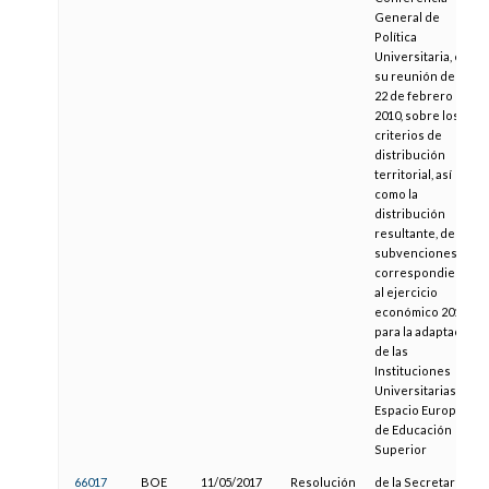
General de
Política
Universitaria, en
su reunión del día
22 de febrero de
2010, sobre los
criterios de
distribución
territorial, así
como la
distribución
resultante, de las
subvenciones
correspondientes
al ejercicio
económico 2010
para la adaptación
de las
Instituciones
Universitarias al
Espacio Europeo
de Educación
Superior
66017
BOE
11/05/2017
Resolución
de la Secretaría