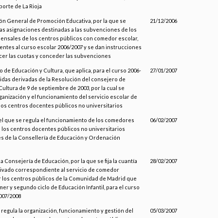
porte de La Rioja
ión General de Promoción Educativa, por la que se
21/12/2006
as asignaciones destinadas a las subvenciones de los
nsales de los centros públicos con comedor escolar,
ntes al curso escolar 2006/2007 y se dan instrucciones
cer las cuotas y conceder las subvenciones
 de Educación y Cultura, que aplica, para el curso 2006-
27/01/2007
didas derivadas de la Resolución del consejero de
ultura de 9 de septiembre de 2003, por la cual se
ganización y el funcionamiento del servicio escolar de
os centros docentes públicos no universitarios
 el que se regula el funcionamiento de los comedores
06/02/2007
 los centros docentes públicos no universitarios
 de la Consellería de Educación y Ordenación
a
la Consejería de Educación, por la que se fija la cuantía
28/02/2007
rivado correspondiente al servicio de comedor
 los centros públicos de la Comunidad de Madrid que
er y segundo ciclo de Educación Infantil, para el curso
007/2008
 regula la organización, funcionamiento y gestión del
05/03/2007