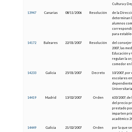
Cultura y De
13947
Canarias
08/11/2006
Resolución
de la Direcc
determinan l
alumnos come
correspondie
para estable
14172
Baleares
22/01/2007
Resolución
del consejero
2007, las me
Educación y C
regulan la or
comedor en l
14233
Galicia
25/01/2007
Decreto
10/2007, por
escolares en
dependientes
Universitari
14419
Madrid
13/02/2007
Orden
633/2007, de 
del precio p
prestado por
imparten prim
académico 2
14449
Galicia
21/02/2007
Orden
por la que se