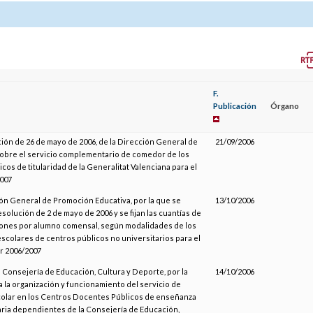
F.
Publicación
Órgano
ción de 26 de mayo de 2006, de la Dirección General de
21/09/2006
obre el servicio complementario de comedor de los
cos de titularidad de la Generalitat Valenciana para el
007
ión General de Promoción Educativa, por la que se
13/10/2006
esolución de 2 de mayo de 2006 y se fijan las cuantías de
ones por alumno comensal, según modalidades de los
colares de centros públicos no universitarios para el
r 2006/2007
a Consejería de Educación, Cultura y Deporte, por la
14/10/2006
a la organización y funcionamiento del servicio de
olar en los Centros Docentes Públicos de enseñanza
aria dependientes de la Consejería de Educación,