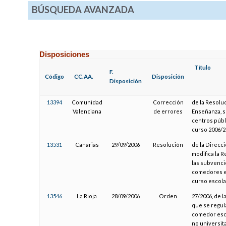
BÚSQUEDA AVANZADA
Disposiciones
Título
F.
Código
CC.AA.
Disposición
Disposición
13394
Comunidad
Corrección
de la Resolu
Valenciana
de errores
Enseñanza, s
centros públi
curso 2006/2
13531
Canarias
29/09/2006
Resolución
de la Direcc
modifica la R
las subvenci
comedores es
curso escola
13546
La Rioja
28/09/2006
Orden
27/2006, de l
que se regul
comedor esc
no universit