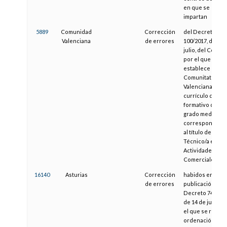
en que se
impartan
5889
Comunidad
Corrección
del Decreto
Valenciana
de errores
100/2017, de 21 
julio, del Consell
por el que se
establece para l
Comunitat
Valenciana el
currículo del cic
formativo de
grado medio
correspondient
al título de
Técnico/a en
Actividades
Comerciales
16140
Asturias
Corrección
habidos en la
de errores
publicación del
Decreto 74/2007
de 14 de junio, p
el que se regula 
ordenación y se