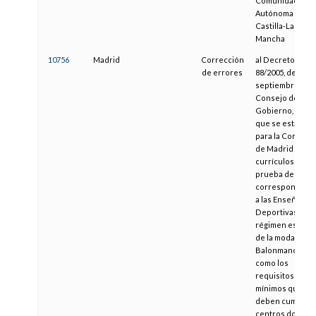
Comunidad
Autónoma de
Castilla-La
Mancha
10756
Madrid
Corrección
al Decreto
de errores
88/2005, de 22 d
septiembre, del
Consejo de
Gobierno, por e
que se estable
para la Comuni
de Madrid los
currículos y la
prueba de acce
correspondient
a las Enseñanza
Deportivas de
régimen especia
de la modalidad
Balonmano, así
como los
requisitos
mínimos que
deben cumplir l
centros docent