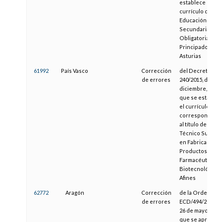
establece el
currículo de la
Educación
Secundaria
Obligatoria en e
Principado de
Asturias
61992
País Vasco
Corrección
del Decreto
de errores
240/2015, de 22 
diciembre, por e
que se establec
el currículo
correspondient
al título de
Técnico Superio
en Fabricación 
Productos
Farmacéuticos,
Biotecnológicos
Afines
62772
Aragón
Corrección
de la Orden
de errores
ECD/494/2016, d
26 de mayo, por 
que se aprueba 