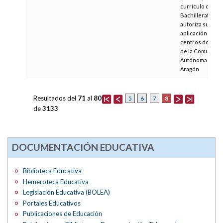
currículo del
Bachillerato y s
autoriza su
aplicación en lo
centros docent
de la Comunida
Autónoma de
Aragón
Resultados del
71
al
80
8
5
6
7
de
3133
DOCUMENTACIÓN EDUCATIVA
Biblioteca Educativa
Hemeroteca Educativa
Legislación Educativa (BOLEA)
Portales Educativos
Publicaciones de Educación