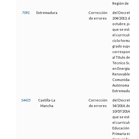
Región de Murci
7092
Extremadura
Corrección
del Decreto
de errores
204/2013, de 29 
octubre, por el
que se establec
el currículo del
ciclo formativo 
grado superior
correspondient
al Título de
Técnico Superio
en Energías
Renovables en l
Comunidad
Autónoma de
Extremadura
14425
Castilla-La
Corrección
del Decreto
Mancha
de errores
54/2014, de
10/07/2014, por e
que se establec
el currículo de
Educación
Primaria en la