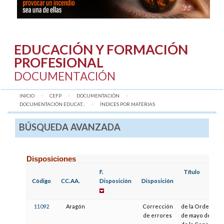
EDUCACIÓN Y FORMACIÓN
PROFESIONAL
DOCUMENTACIÓN
INICIO
CEFP
DOCUMENTACIÓN
DOCUMENTACIÓN EDUCAT...
AQUÍ:
ÍNDICES POR MATERIAS
BÚSQUEDA AVANZADA
Disposiciones
F.
Título
Código
CC.AA.
Disposición
Disposición
11092
Aragón
Corrección
de la Orden de 
de errores
de mayo de 2012