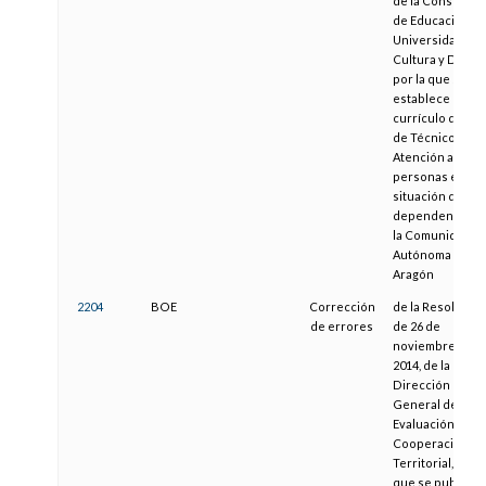
de la Consejera
de Educación,
Universidad,
Cultura y Depor
por la que se
establece el
currículo del tít
de Técnico en
Atención a
personas en
situación de
dependencia pa
la Comunidad
Autónoma de
Aragón
2204
BOE
Corrección
de la Resolució
de errores
de 26 de
noviembre de
2014, de la
Dirección
General de
Evaluación y
Cooperación
Territorial, por l
que se publica e