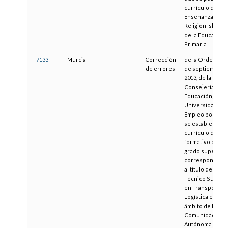
currículo del ár
Enseñanza
Religión Islámic
de la Educación
Primaria
7133
Murcia
Corrección
de la Orden de 
de errores
de septiembre 
2013, de la
Consejería de
Educación,
Universidades y
Empleo por la q
se establece el
currículo del cic
formativo de
grado superior
correspondient
al título de
Técnico Superio
en Transporte y
Logística en el
ámbito de la
Comunidad
Autónoma de la