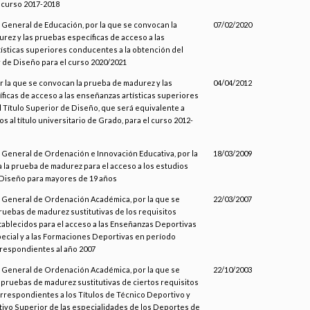
l curso 2017-2018
 General de Educación, por la que se convocan la
07/02/2020
rez y las pruebas específicas de acceso a las
ísticas superiores conducentes a la obtención del
r de Diseño para el curso 2020/2021
r la que se convocan la prueba de madurez y las
04/04/2012
ficas de acceso a las enseñanzas artísticas superiores
 Título Superior de Diseño, que será equivalente a
os al título universitario de Grado, para el curso 2012-
n General de Ordenación e Innovación Educativa, por la
18/03/2009
 la prueba de madurez para el acceso a los estudios
Diseño para mayores de 19 años
n General de Ordenación Académica, por la que se
22/03/2007
ruebas de madurez sustitutivas de los requisitos
ablecidos para el acceso a las Enseñanzas Deportivas
ecial y a las Formaciones Deportivas en período
rrespondientes al año 2007
n General de Ordenación Académica, por la que se
22/10/2003
 pruebas de madurez sustitutivas de ciertos requisitos
rrespondientes a los Títulos de Técnico Deportivo y
ivo Superior de las especialidades de los Deportes de