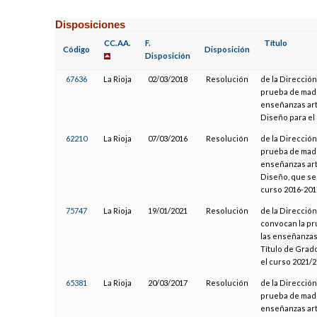
Disposiciones
CC.AA.
F.
Título
Código
Disposición
Disposición
67636
La Rioja
02/03/2018
Resolución
de la Dirección
prueba de madu
enseñanzas art
Diseño para el
62210
La Rioja
07/03/2016
Resolución
de la Dirección
prueba de madu
enseñanzas art
Diseño, que ser
curso 2016-201
75747
La Rioja
19/01/2021
Resolución
de la Dirección
convocan la pr
las enseñanzas
Título de Grad
el curso 2021/
65381
La Rioja
20/03/2017
Resolución
de la Dirección
prueba de madu
enseñanzas art