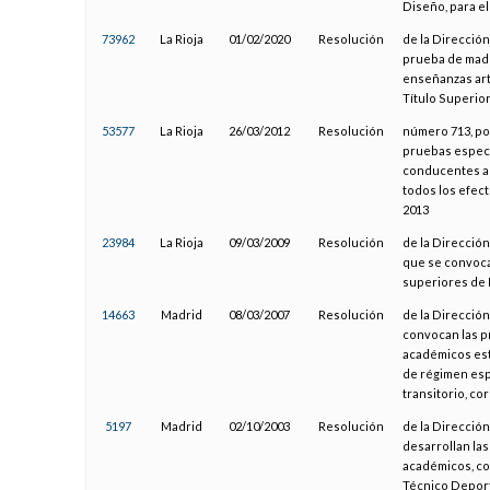
Diseño, para e
73962
La Rioja
01/02/2020
Resolución
de la Dirección
prueba de madu
enseñanzas art
Título Superio
53577
La Rioja
26/03/2012
Resolución
número 713, po
pruebas especí
conducentes al
todos los efect
2013
23984
La Rioja
09/03/2009
Resolución
de la Direcció
que se convoca
superiores de 
14663
Madrid
08/03/2007
Resolución
de la Direcció
convocan las p
académicos est
de régimen esp
transitorio, co
5197
Madrid
02/10/2003
Resolución
de la Direcció
desarrollan las
académicos, co
Técnico Deport