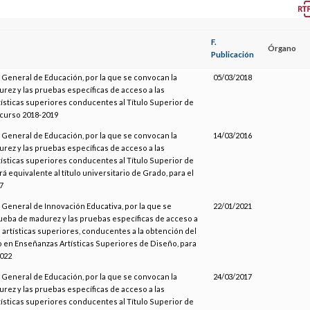
F.
Órgano
Publicación
 General de Educación, por la que se convocan la
05/03/2018
rez y las pruebas específicas de acceso a las
ísticas superiores conducentes al Título Superior de
 curso 2018-2019
 General de Educación, por la que se convocan la
14/03/2016
rez y las pruebas específicas de acceso a las
ísticas superiores conducentes al Título Superior de
á equivalente al título universitario de Grado, para el
7
 General de Innovación Educativa, por la que se
22/01/2021
ueba de madurez y las pruebas específicas de acceso a
 artísticas superiores, conducentes a la obtención del
o en Enseñanzas Artísticas Superiores de Diseño, para
2022
 General de Educación, por la que se convocan la
24/03/2017
rez y las pruebas específicas de acceso a las
ísticas superiores conducentes al Título Superior de