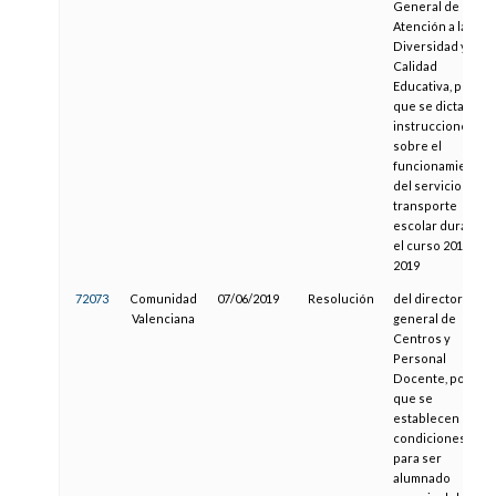
General de
Atención a la
Diversidad y
Calidad
Educativa, por la
que se dictan
instrucciones
sobre el
funcionamiento
del servicio de
transporte
escolar durante
el curso 2018-
2019
72073
Comunidad
07/06/2019
Resolución
del director
Valenciana
general de
Centros y
Personal
Docente, por la
que se
establecen las
condiciones
para ser
alumnado