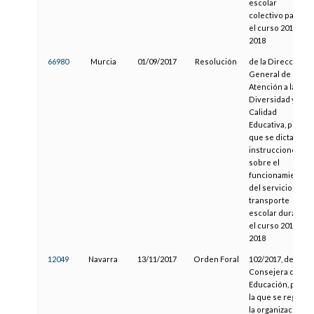
escolar
colectivo para
el curso 2017-
2018
66980
Murcia
01/09/2017
Resolución
de la Dirección
General de
Atención a la
Diversidad y
Calidad
Educativa, por la
que se dictan
instrucciones
sobre el
funcionamiento
del servicio de
transporte
escolar durante
el curso 2017-
2018
12049
Navarra
13/11/2017
Orden Foral
102/2017, de la
Consejera de
Educación, por
la que se regula
la organización