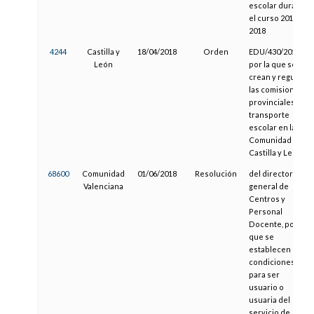
escolar durante
el curso 2017-
2018
4244
Castilla y
18/04/2018
Orden
EDU/430/2018,
León
por la que se
crean y regulan
las comisiones
provinciales de
transporte
escolar en la
Comunidad de
Castilla y León
68600
Comunidad
01/06/2018
Resolución
del director
Valenciana
general de
Centros y
Personal
Docente, por la
que se
establecen las
condiciones
para ser
usuario o
usuaria del
servicio de