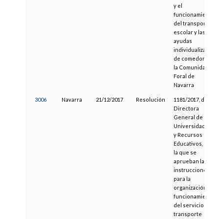
y el
funcionamiento
del transporte
escolar y las
ayudas
individualizadas
de comedor en
la Comunidad
Foral de
Navarra
3006
Navarra
21/12/2017
Resolución
1181/2017, de la
Directora
General de
Universidades
y Recursos
Educativos, por
la que se
aprueban las
instrucciones
para la
organización y
funcionamiento
del servicio de
transporte