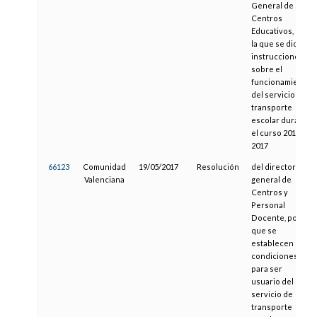
General de
Centros
Educativos, por
la que se dictan
instrucciones
sobre el
funcionamiento
del servicio de
transporte
escolar durante
el curso 2016-
2017
66123
Comunidad
19/05/2017
Resolución
del director
Valenciana
general de
Centros y
Personal
Docente, por la
que se
establecen las
condiciones
para ser
usuario del
servicio de
transporte