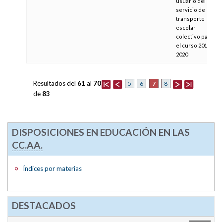
usuario del
servicio de
transporte
escolar
colectivo para
el curso 2019-
2020
Resultados del
61
al
70
7
5
6
8
de
83
DISPOSICIONES EN EDUCACIÓN EN LAS
CC.AA.
Índices por materias
DESTACADOS