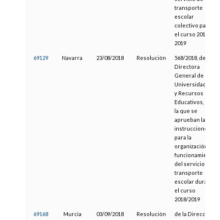
transporte
escolar
colectivo para
el curso 2018-
2019
69129
Navarra
23/08/2018
Resolución
568/2018, de la
Directora
General de
Universidades
y Recursos
Educativos, por
la que se
aprueban las
instrucciones
para la
organización y
funcionamiento
del servicio de
transporte
escolar durante
el curso
2018/2019
69168
Murcia
03/09/2018
Resolución
de la Dirección