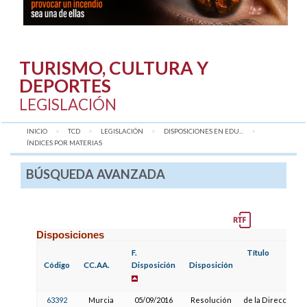
TURISMO, CULTURA Y
DEPORTES
LEGISLACIÓN
INICIO
TCD
LEGISLACIÓN
DISPOSICIONES EN EDU...
AQUÍ:
ÍNDICES POR MATERIAS
BÚSQUEDA AVANZADA
Disposiciones
F.
Título
Código
CC.AA.
Disposición
Disposición
63392
Murcia
05/09/2016
Resolución
de la Dirección