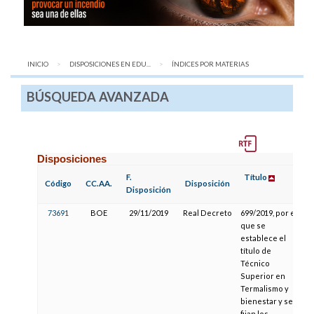
INICIO
DISPOSICIONES EN EDU...
AQUÍ:
ÍNDICES POR MATERIAS
BÚSQUEDA AVANZADA
Disposiciones
F.
Título
F
Código
CC.AA.
Disposición
Disposición
P
73691
BOE
29/11/2019
Real Decreto
699/2019, por el
que se
establece el
título de
Técnico
Superior en
Termalismo y
bienestar y se
fijan los