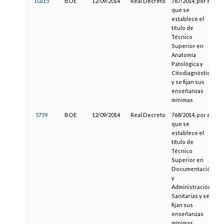
10215
BOE
12/09/2014
Real Decreto
767/2014, por el
que se
establece el
título de
Técnico
Superior en
Anatomía
Patológica y
Citodiagnóstico
y se fijan sus
enseñanzas
mínimas
5759
BOE
12/09/2014
Real Decreto
768/2014, por el
que se
establece el
título de
Técnico
Superior en
Documentación
y
Administración
Sanitarias y se
fijan sus
enseñanzas
mínimas