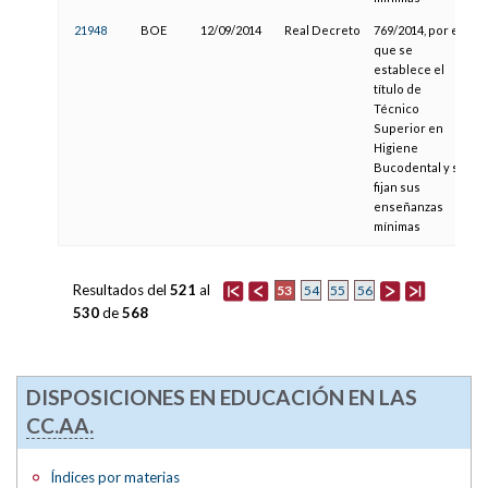
21948
BOE
12/09/2014
Real Decreto
769/2014, por el
que se
establece el
título de
Técnico
Superior en
Higiene
Bucodental y se
fijan sus
enseñanzas
mínimas
Resultados del
521
al
53
54
55
56
530
de
568
DISPOSICIONES EN EDUCACIÓN EN LAS
CC.AA.
Índices por materias