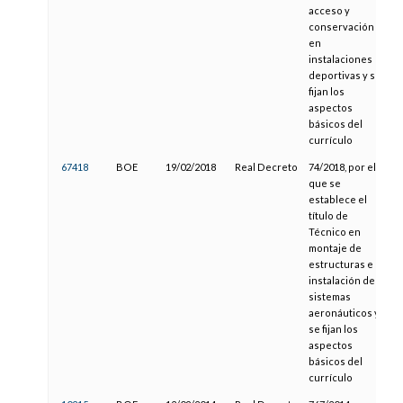
acceso y
conservación
en
instalaciones
deportivas y se
fijan los
aspectos
básicos del
currículo
67418
BOE
19/02/2018
Real Decreto
74/2018, por el
que se
establece el
título de
Técnico en
montaje de
estructuras e
instalación de
sistemas
aeronáuticos y
se fijan los
aspectos
básicos del
currículo