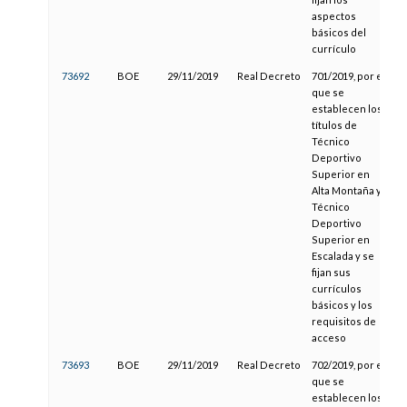
aspectos
básicos del
currículo
73692
BOE
29/11/2019
Real Decreto
701/2019, por el
que se
establecen los
títulos de
Técnico
Deportivo
Superior en
Alta Montaña y
Técnico
Deportivo
Superior en
Escalada y se
fijan sus
currículos
básicos y los
requisitos de
acceso
73693
BOE
29/11/2019
Real Decreto
702/2019, por el
que se
establecen los