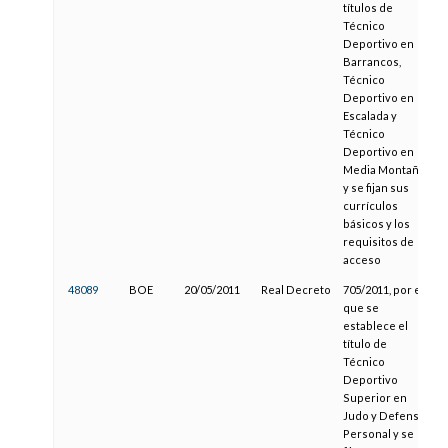
títulos de
Técnico
Deportivo en
Barrancos,
Técnico
Deportivo en
Escalada y
Técnico
Deportivo en
Media Montaña
y se fijan sus
currículos
básicos y los
requisitos de
acceso
48089
BOE
20/05/2011
Real Decreto
705/2011, por el
que se
establece el
título de
Técnico
Deportivo
Superior en
Judo y Defensa
Personal y se