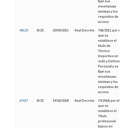
fijan sus
enseñanzas
mínimas y los
requisitos de
acceso
48123
BOE
20/05/2011
Real Decreto
706/2011, por el
que se
establece el
título de
Técnico
Deportivo en
Judo y Defensa
Personal y se
fijan sus
enseñanzas
mínimas y los
requisitos de
acceso
67417
BOE
19/02/2018
Real Decreto
73/2018, por el
que se
establece el
Título
profesional
básico en