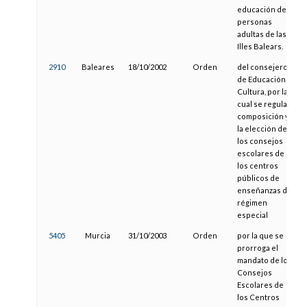
educación de
personas
adultas de las
Illes Balears.
2910
Baleares
18/10/2002
Orden
del consejero
de Educación y
Cultura, por la
cual se regula la
composición y
la elección de
los consejos
escolares de
los centros
públicos de
enseñanzas de
régimen
especial
5405
Murcia
31/10/2003
Orden
por la que se
prorroga el
mandato de los
Consejos
Escolares de
los Centros