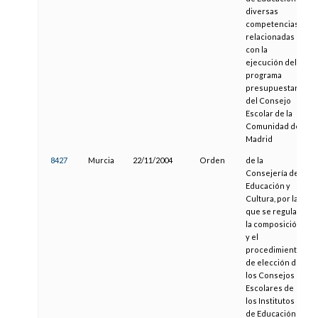
diversas
competencias
relacionadas
con la
ejecución del
programa
presupuestario
del Consejo
Escolar de la
Comunidad de
Madrid
8427
Murcia
22/11/2004
Orden
de la
Consejería de
Educación y
Cultura, por la
que se regulan
la composición
y el
procedimiento
de elección de
los Consejos
Escolares de
los Institutos
de Educación