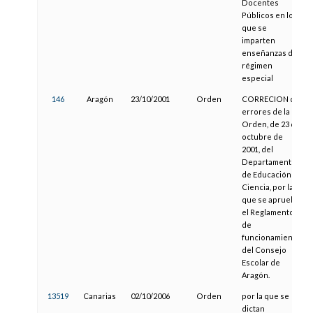
Docentes
Públicos en los
que se
imparten
enseñanzas de
régimen
especial
146
Aragón
23/10/2001
Orden
CORRECION de
errores de la
Orden, de 23 de
octubre de
2001, del
Departamento
de Educación y
Ciencia, por la
que se aprueba
el Reglamento
de
funcionamiento
del Consejo
Escolar de
Aragón.
13519
Canarias
02/10/2006
Orden
por la que se
dictan