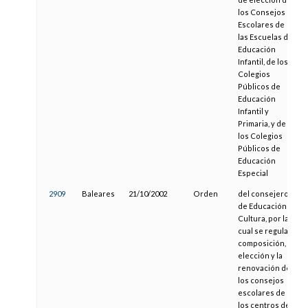
los Consejos
Escolares de
las Escuelas de
Educación
Infantil, de los
Colegios
Públicos de
Educación
Infantil y
Primaria, y de
los Colegios
Públicos de
Educación
Especial
2909
Baleares
21/10/2002
Orden
del consejero
de Educación y
Cultura, por la
cual se regula la
composición, la
elección y la
renovación de
los consejos
escolares de
los centros de