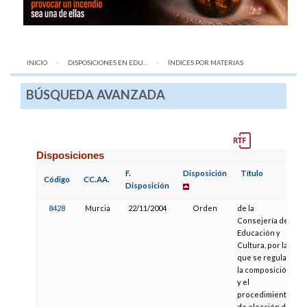
INICIO
DISPOSICIONES EN EDU...
AQUÍ:
ÍNDICES POR MATERIAS
BÚSQUEDA AVANZADA
Disposiciones
F.
Disposición
Título
Código
CC.AA.
Disposición
8428
Murcia
22/11/2004
Orden
de la
Consejería de
Educación y
Cultura, por la
que se regulan
la composición
y el
procedimiento
de elección de