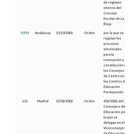
de régimen
interno del
Consejo
Escolar de La
Rioja
10791
Andalucía
13/10/2005
Orden
por la que se
regulan los
procesos
electorales
para la
renovación y
constitución de
los Consejos
de Centro en
los Centros de
Educación
Permanente
602
Madrid
12/02/2002
Orden
432/2002, del
Consejero de
Educación, por
la que se
delegan en el
Viceconsejero
de Educación