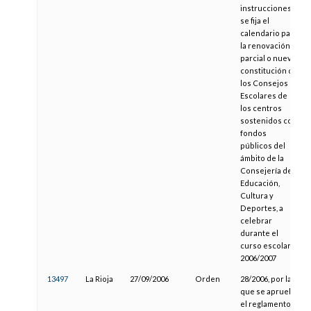
instrucciones y
se fija el
calendario para
la renovación
parcial o nueva
constitución de
los Consejos
Escolares de
los centros
sostenidos con
fondos
públicos del
ámbito de la
Consejería de
Educación,
Cultura y
Deportes, a
celebrar
durante el
curso escolar
2006/2007
13497
La Rioja
27/09/2006
Orden
28/2006, por la
que se aprueba
el reglamento