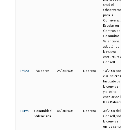
creó el
Observatorio
para la
Convivencia
Escolar en los
Centros de la
Comunitat
Valenciana,
adaptándolo a
la nueva
estructura del
Consell
16920
Baleares
25/01/2008
Decreto
10/2008, por el
cual se crea el
Instituto para
la convivencia
y el éxito
escolar de las
Illes Balears
17495
Comunidad
04/04/2008
Decreto
39/2008, del
Valenciana
Consell, sobre
la convivencia
en los centros