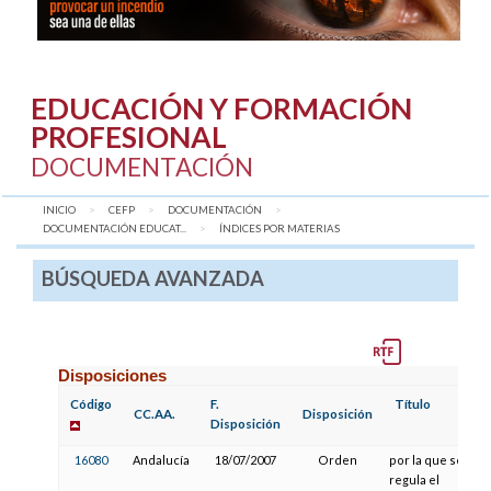
EDUCACIÓN Y FORMACIÓN
PROFESIONAL
DOCUMENTACIÓN
INICIO
CEFP
DOCUMENTACIÓN
DOCUMENTACIÓN EDUCAT...
AQUÍ:
ÍNDICES POR MATERIAS
BÚSQUEDA AVANZADA
Disposiciones
Código
F.
Título
CC.AA.
Disposición
Disposición
16080
Andalucía
18/07/2007
Orden
por la que se
regula el