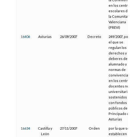
en los centros
escolares de
la Comunitat
Valenciana
(PREVI)
16406
Asturias
26/09/2007
Decreto
249/2007, por
el que se
regulan los
derechos y
deberes del
alumnado y
normas de
convivencia
en los centros
docentes no
universitarios
sostenidos
con fondos
públicos del
Principado de
Asturias
16634
Castilla y
27/11/2007
Orden
por la que se
León
establecen