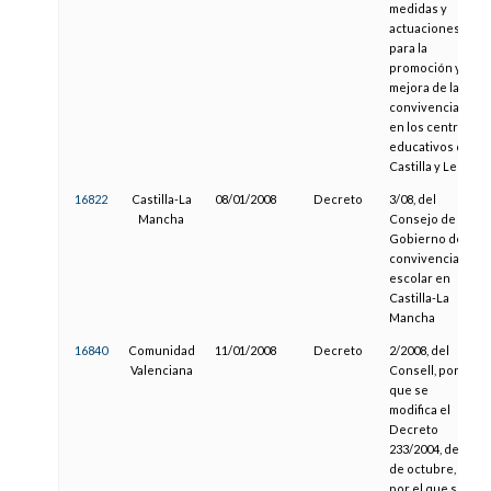
medidas y
actuaciones
para la
promoción y
mejora de la
convivencia
en los centros
educativos de
Castilla y León
16822
Castilla-La
08/01/2008
Decreto
3/08, del
Mancha
Consejo de
Gobierno de la
convivencia
escolar en
Castilla-La
Mancha
16840
Comunidad
11/01/2008
Decreto
2/2008, del
Valenciana
Consell, por el
que se
modifica el
Decreto
233/2004, de 22
de octubre,
por el que se