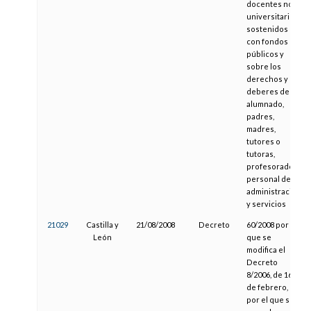
docentes no
universitarios
sostenidos
con fondos
públicos y
sobre los
derechos y
deberes del
alumnado,
padres,
madres,
tutores o
tutoras,
profesorado y
personal de
administración
y servicios
21029
Castilla y
21/08/2008
Decreto
60/2008 por el
León
que se
modifica el
Decreto
8/2006, de 16
de febrero,
por el que se