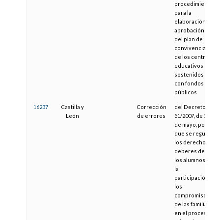
procedimiento
para la
elaboración y
aprobación
del plan de
convivencia
de los centros
educativos
sostenidos
con fondos
públicos
16237
Castilla y
Corrección
del Decreto
León
de errores
51/2007, de 17
de mayo, por el
que se regulan
los derechos y
deberes de
los alumnos y
la
participación y
los
compromisos
de las familias
en el proceso