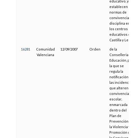
educativo, y se
establecen las
normas de
convivencia y
disciplina en
los centros
educativos de
Castilla y León
16281
Comunidad
12/09/2007
Orden
de la
Valenciana
Conselleria de
Educación, por
la que se
regula la
notificación de
las incidencias
que alteren la
convivencia
escolar,
enmarcada
dentro del
Plan de
Prevención de
la Violencia y
Promoción de
la Convivencia