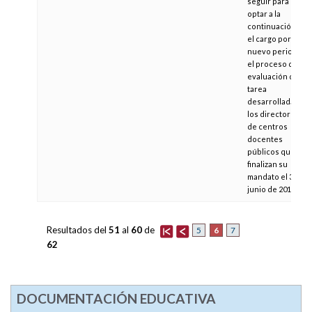
seguir para
optar a la
continuación en
el cargo por un
nuevo periodo y
el proceso de
evaluación de la
tarea
desarrollada por
los directores
de centros
docentes
públicos que
finalizan su
mandato el 30 de
junio de 2011
Resultados del
51
al
60
de
6
5
7
62
DOCUMENTACIÓN EDUCATIVA