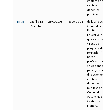
gobierno de los
centros
docentes
públicos
18436
Castilla-La
23/05/2008
Resolución
de la Dirección
Mancha
General de
Política
Educativa, por la
que se convoca
y regula el
programa de
formación inicial
para el
profesorado
seleccionado
para ejercer la
dirección en los
centros
docentes
públicos de la
Comunidad
Autónoma de
Castilla-La
Mancha.