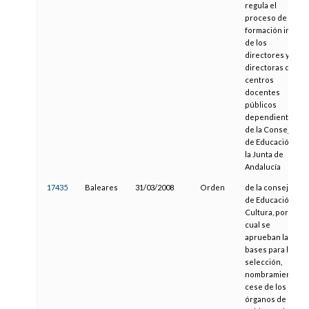
regula el
proceso de
formación inicial
de los
directores y las
directoras de los
centros
docentes
públicos
dependientes
de la Consejería
de Educación de
la Junta de
Andalucía
17435
Baleares
31/03/2008
Orden
de la consejera
de Educación y
Cultura, por la
cual se
aprueban las
bases para la
selección,
nombramiento y
cese de los
órganos de