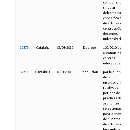
componente
singular
delcomplemento
específico de los
directores de
centrospúblicos
docentes no
universitarios
39379
Cataluña
03/08/2010
Decreto
102/2010, de
autonomía de los
centros
educativos
39511
Cantabria
03/08/2010
Resolución
por la que se
dictan
instrucciones
relativas al
periodo de
prácticas de los
aspirantes
seleccionados
para la provisión
de puestos de
directores en
los centros