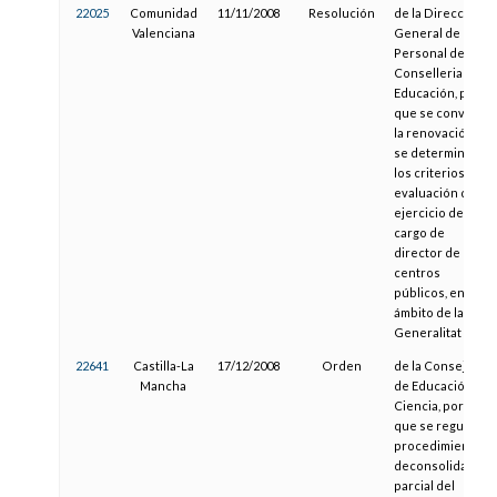
22025
Comunidad
11/11/2008
Resolución
de la Dirección
Valenciana
General de
Personal de la
Conselleria de
Educación, por la
que se convoca
la renovación y
se determinan
los criterios de
evaluación del
ejercicio del
cargo de
director de
centros
públicos, en el
ámbito de la
Generalitat
22641
Castilla-La
17/12/2008
Orden
de la Consejería
Mancha
de Educación y
Ciencia, por la
que se regula el
procedimiento
deconsolidación
parcial del