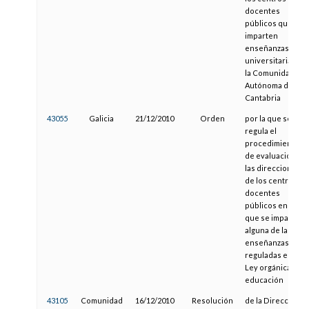
docentes
públicos que
imparten
enseñanzas no
universitarias en
la Comunidad
Autónoma de
Cantabria
43055
Galicia
21/12/2010
Orden
por la que se
regula el
procedimiento
de evaluación de
las direcciones
de los centros
docentes
públicos en los
que se imparten
alguna de las
enseñanzas
reguladas en la
Ley orgánica de
educación
43105
Comunidad
16/12/2010
Resolución
de la Dirección