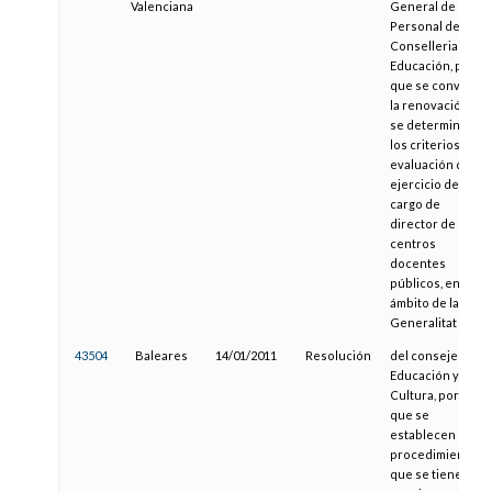
Valenciana
General de
Personal de la
Conselleria de
Educación, por la
que se convoca
la renovación y
se determinan
los criterios de
evaluación del
ejercicio del
cargo de
director de
centros
docentes
públicos, en el
ámbito de la
Generalitat
43504
Baleares
14/01/2011
Resolución
del consejero de
Educación y
Cultura, por la
que se
establecen el
procedimiento
que se tiene que