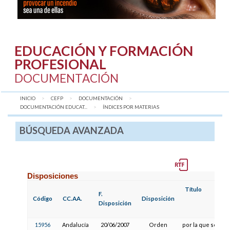
EDUCACIÓN Y FORMACIÓN
PROFESIONAL
DOCUMENTACIÓN
INICIO
CEFP
DOCUMENTACIÓN
DOCUMENTACIÓN EDUCAT...
AQUÍ:
ÍNDICES POR MATERIAS
BÚSQUEDA AVANZADA
Disposiciones
Título
F.
Código
CC.AA.
Disposición
Disposición
15956
Andalucía
20/06/2007
Orden
por la que se