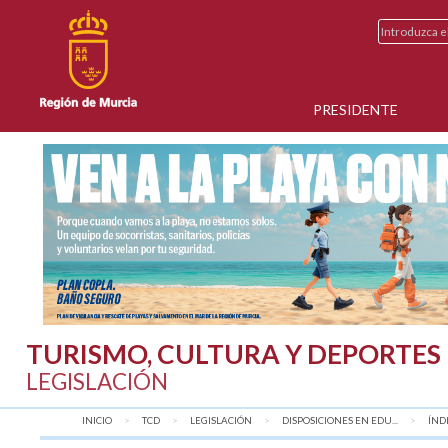
PRESIDENTE
TURISMO, CULTURA Y DEPORTES
LEGISLACIÓN
INICIO
TCD
LEGISLACIÓN
DISPOSICIONES EN EDU...
AQU
ÍND