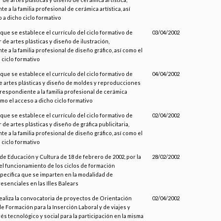
 a la familia profesional de cerámica artística, así
 a dicho ciclo formativo
 que se establece el currículo del ciclo formativo de
03/04/2002
 de artes plásticas y diseño de ilustración,
e a la familia profesional de diseño gráfico, así como el
 ciclo formativo
 que se establece el currículo del ciclo formativo de
04/04/2002
 artes plásticas y diseño de moldes y reproducciones
respondiente a la familia profesional de cerámica
como el acceso a dicho ciclo formativo
 que se establece el currículo del ciclo formativo de
02/04/2002
de artes plásticas y diseño de gráfica publicitaria,
e a la familia profesional de diseño gráfico, así como el
 ciclo formativo
de Educación y Cultura de 18 de febrero de 2002, por la
28/02/2002
 el funcionamiento de los ciclos de formación
pecífica que se imparten en la modalidad de
senciales en las Illes Balears
realiza la convocatoria de proyectos de Orientación
02/04/2002
de Formación para la Inserción Laboral y de viajes y
rés tecnológico y social para la participación en la misma