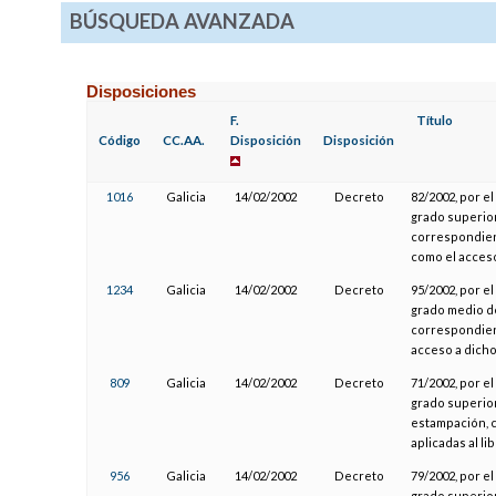
BÚSQUEDA AVANZADA
Disposiciones
F.
Título
Código
CC.AA.
Disposición
Disposición
1016
Galicia
14/02/2002
Decreto
82/2002, por el
grado superior
correspondient
como el acceso
1234
Galicia
14/02/2002
Decreto
95/2002, por el
grado medio de
correspondiente
acceso a dicho
809
Galicia
14/02/2002
Decreto
71/2002, por el
grado superior
estampación, c
aplicadas al li
956
Galicia
14/02/2002
Decreto
79/2002, por el
grado superior