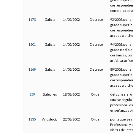
correspondiente
como el acceso
1170
Galicia
14/02/2002
Decreto
93/2002, por el
grado superior
correspondient
acceso a dicho
1201
Galicia
14/02/2002
Decreto
94/2002, por el
grado medio de
cerámicas, cor
artística, así 
1169
Galicia
14/02/2002
Decreto
89/2002, por el
grado superior 
correspondient
acceso a dicho
659
Baleares
18/02/2002
Orden
del consejero 
cual se regula
profesional es
enseñanzas pre
1135
Andalucía
22/02/2002
Orden
por la que se 
Profesional y 
visitas de inte