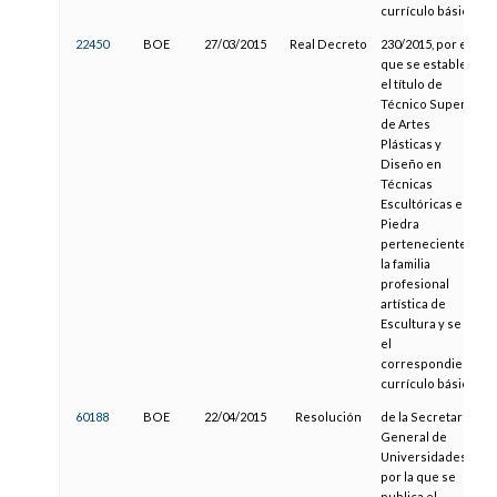
currículo básico
22450
BOE
27/03/2015
Real Decreto
230/2015, por el
que se establece
el título de
Técnico Superior
de Artes
Plásticas y
Diseño en
Técnicas
Escultóricas en
Piedra
perteneciente a
la familia
profesional
artística de
Escultura y se fija
el
correspondiente
currículo básico
60188
BOE
22/04/2015
Resolución
de la Secretaría
General de
Universidades,
por la que se
publica el