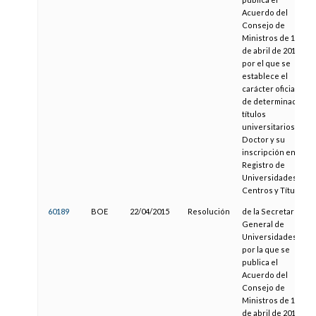
Acuerdo del
Consejo de
Ministros de 17
de abril de 2015,
por el que se
establece el
carácter oficial
de determinados
títulos
universitarios de
Doctor y su
inscripción en el
Registro de
Universidades,
Centros y Títulos
60189
BOE
22/04/2015
Resolución
de la Secretaría
General de
Universidades,
por la que se
publica el
Acuerdo del
Consejo de
Ministros de 17
de abril de 2015,