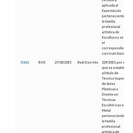
aplicada al
Espectáculo
perteneciente a
la familia
profesional
artística de
Escultura y se fija
el
correspondiente
currículo básico
31822
BOE
27/03/2015
Real Decreto
229/2015, por el
que se establece
el título de
Técnico Superior
de Artes
Plásticas y
Diseño en
Técnicas
Escultóricas en
Metal
perteneciente a
la familia
profesional
artística de