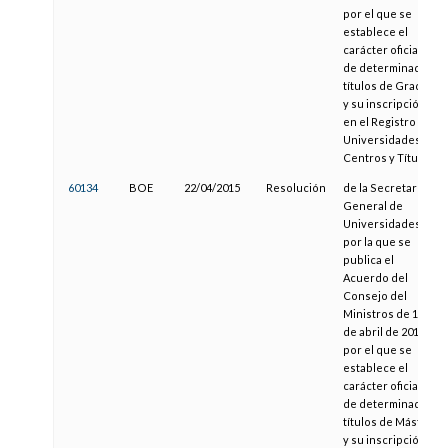
por el que se
establece el
carácter oficial
de determinados
títulos de Grado
y su inscripción
en el Registro de
Universidades,
Centros y Títulos
60134
BOE
22/04/2015
Resolución
de la Secretaría
General de
Universidades,
por la que se
publica el
Acuerdo del
Consejo del
Ministros de 17
de abril de 2015,
por el que se
establece el
carácter oficial
de determinados
títulos de Máster
y su inscripción