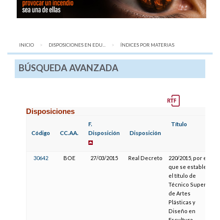
INICIO
DISPOSICIONES EN EDU...
AQUÍ:
ÍNDICES POR MATERIAS
BÚSQUEDA AVANZADA
Disposiciones
F.
Título
Código
CC.AA.
Disposición
Disposición
30642
BOE
27/03/2015
Real Decreto
220/2015, por el
que se establece
el título de
Técnico Superior
de Artes
Plásticas y
Diseño en
Escultura