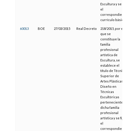
Escultura y se fija
el
correspondiente
currículo básico
60013
BOE
27/03/2015
Real Decreto
218/2015, por el
que se
constituye la
familia
profesional
artística de
Escultura, se
establece el
título de Técnico
Superior de
Artes Plásticas y
Diseño en
Técnicas
Escultóricas
perteneciente a
dicha familia
profesional
artística y se fija
el
correspondiente