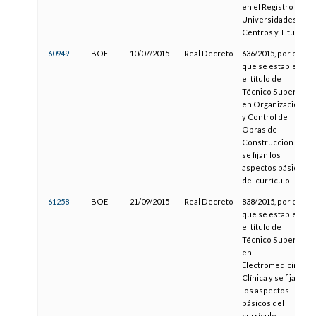
en el Registro de
Universidades,
Centros y Títulos
60949
BOE
10/07/2015
Real Decreto
636/2015, por el
que se establece
el título de
Técnico Superior
en Organización
y Control de
Obras de
Construcción y
se fijan los
aspectos básicos
del currículo
61258
BOE
21/09/2015
Real Decreto
838/2015, por el
que se establece
el título de
Técnico Superior
en
Electromedicina
Clínica y se fijan
los aspectos
básicos del
currículo