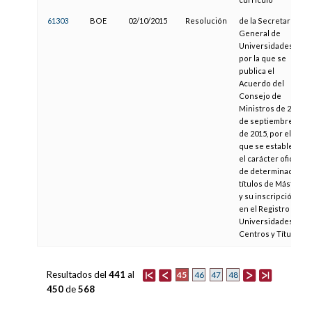
61303
BOE
02/10/2015
Resolución
de la Secretaría
General de
Universidades,
por la que se
publica el
Acuerdo del
Consejo de
Ministros de 25
de septiembre
de 2015, por el
que se establece
el carácter oficial
de determinados
títulos de Máster
y su inscripción
en el Registro de
Universidades,
Centros y Títulos
Resultados del
441
al
45
46
47
48
450
de
568