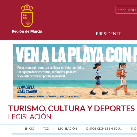
PRESIDENTE
TURISMO, CULTURA Y DEPORTES
LEGISLACIÓN
INICIO
TCD
LEGISLACIÓN
DISPOSICIONES EN EDU...
AQU
ÍND