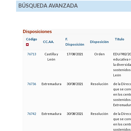
BÚSQUEDA AVANZADA
Disposiciones
Código
F.
Título
CC.AA.
Disposición
Disposición
76713
Castilla y
17/08/2021
Orden
EDU/982/202
León
educativa r
la diversid
sostenidos 
León
76736
Extremadura
30/08/2021
Resolución
de la Direc
que se conv
en los cent
sostenidos
Extremadura
76742
Extremadura
30/08/2021
Resolución
de la Direc
que se conv
en los cent
sostenidos