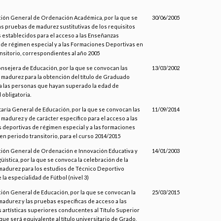
ción General de Ordenación Académica, por la que se
30/06/2005
s pruebas de madurez sustitutivas de los requisitos
establecidos para el acceso a las Enseñanzas
de régimen especial y a las Formaciones Deportivas en
nsitorio, correspondientes al año 2005
onsejera de Educación, por la que se convocan las
13/03/2002
madurez para la obtención del título de Graduado
a las personas que hayan superado la edad de
 obligatoria.
taría General de Educación, por la que se convocan las
11/09/2014
madurez y de carácter específico para el acceso a las
deportivas de régimen especial y a las formaciones
en periodo transitorio, para el curso 2014/2015
ción General de Ordenación e Innovación Educativa y
14/01/2003
güística, por la que se convoca la celebración de la
madurez para los estudios de Técnico Deportivo
 la especialidad de Fútbol (nivel 3)
ción General de Educación, por la que se convocan la
25/03/2015
adurez y las pruebas específicas de acceso a las
artísticas superiores conducentes al Título Superior
que será equivalente al título universitario de Grado,