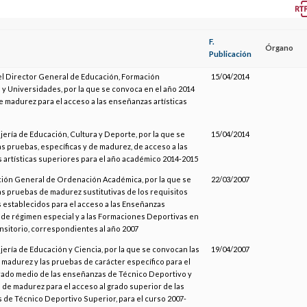
F.
Órgano
Publicación
el Director General de Educación, Formación
15/04/2014
 y Universidades, por la que se convoca en el año 2014
e madurez para el acceso a las enseñanzas artísticas
jería de Educación, Cultura y Deporte, por la que se
15/04/2014
s pruebas, específicas y de madurez, de acceso a las
artísticas superiores para el año académico 2014-2015
ción General de Ordenación Académica, por la que se
22/03/2007
s pruebas de madurez sustitutivas de los requisitos
establecidos para el acceso a las Enseñanzas
de régimen especial y a las Formaciones Deportivas en
nsitorio, correspondientes al año 2007
jería de Educación y Ciencia, por la que se convocan las
19/04/2007
madurez y las pruebas de carácter específico para el
rado medio de las enseñanzas de Técnico Deportivo y
 de madurez para el acceso al grado superior de las
de Técnico Deportivo Superior, para el curso 2007-