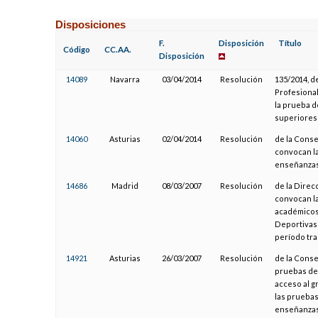
Disposiciones
F.
Disposición
Título
Código
CC.AA.
Disposición
14089
Navarra
03/04/2014
Resolución
135/2014, d
Profesional
la prueba d
superiores
14060
Asturias
02/04/2014
Resolución
de la Conse
convocan la
enseñanzas 
14686
Madrid
08/03/2007
Resolución
de la Direc
convocan la
académicos 
Deportivas 
período tra
14921
Asturias
26/03/2007
Resolución
de la Conse
pruebas de 
acceso al g
las pruebas
enseñanzas 