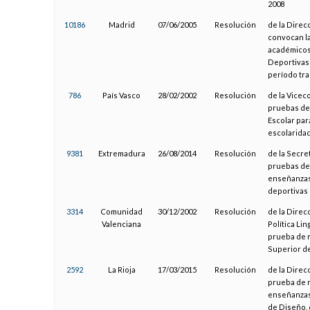
2008
10186
Madrid
07/06/2005
Resolución
de la Direc
convocan la
académicos 
Deportivas 
período tra
786
País Vasco
28/02/2002
Resolución
de la Vicec
pruebas de 
Escolar par
escolaridad
9381
Extremadura
26/08/2014
Resolución
de la Secre
pruebas de 
enseñanzas 
deportivas 
3314
Comunidad
30/12/2002
Resolución
de la Direc
Valenciana
Política Lin
prueba de 
Superior de
2592
La Rioja
17/03/2015
Resolución
de la Direc
prueba de m
enseñanzas 
de Diseño, 