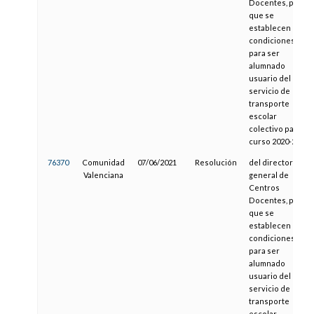
Docentes, por la
que se
establecen las
condiciones
para ser
alumnado
usuario del
servicio de
transporte
escolar
colectivo para el
curso 2020-2021
76370
Comunidad
07/06/2021
Resolución
del director
Valenciana
general de
Centros
Docentes, por la
que se
establecen las
condiciones
para ser
alumnado
usuario del
servicio de
transporte
escolar