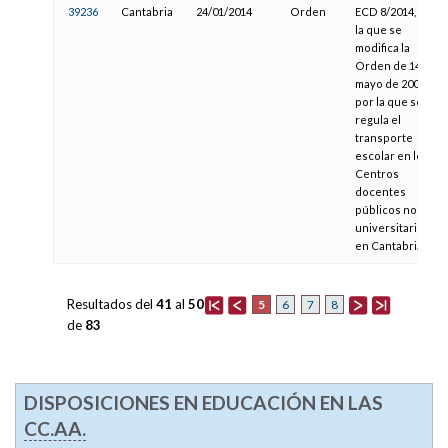
39236
Cantabria
24/01/2014
Orden
ECD 8/2014, por
la que se
modifica la
Orden de 14 de
mayo de 2003,
por la que se
regula el
transporte
escolar en los
Centros
docentes
públicos no
universitarios
en Cantabria
Resultados del
41
al
50
5
6
7
8
de
83
DISPOSICIONES EN EDUCACIÓN EN LAS
CC.AA.