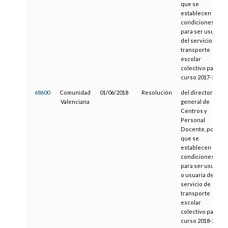
que se
establecen las
condiciones
para ser usuario
del servicio de
transporte
escolar
colectivo para el
curso 2017-2018
68600
Comunidad
01/06/2018
Resolución
del director
Valenciana
general de
Centros y
Personal
Docente, por la
que se
establecen las
condiciones
para ser usuario
o usuaria del
servicio de
transporte
escolar
colectivo para el
curso 2018-2019