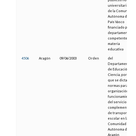
universitarios
de la Comunidad
Autónoma del
País Vasco
financiado por el
departamento
competente en
materia
educativa
4506
Aragón
09/06/2003
Orden
del
Departamento
de Educación y
Ciencia, por la
que se dictan
normas para la
organización y
funcionamiento
del servicio
complementario
de transporte
escolar en la
Comunidad
Autónoma de
Aragón