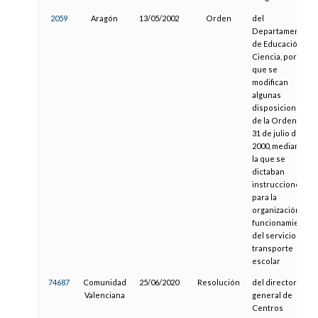
2059
Aragón
13/05/2002
Orden
del
Departamento
de Educación y
Ciencia, por la
que se
modifican
algunas
disposiciones
de la Orden de
31 de julio de
2000, mediante
la que se
dictaban
instrucciones
para la
organización y
funcionamiento
del servicio de
transporte
escolar
74687
Comunidad
25/06/2020
Resolución
del director
Valenciana
general de
Centros