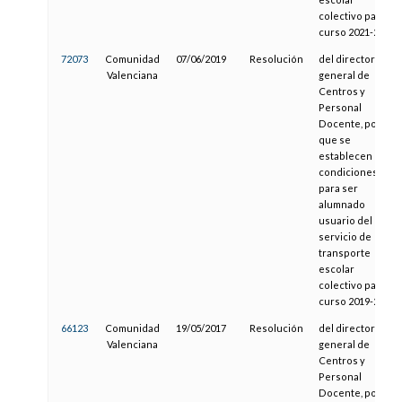
colectivo para el
curso 2021-2022
72073
Comunidad
07/06/2019
Resolución
del director
Valenciana
general de
Centros y
Personal
Docente, por la
que se
establecen las
condiciones
para ser
alumnado
usuario del
servicio de
transporte
escolar
colectivo para el
curso 2019-2020
66123
Comunidad
19/05/2017
Resolución
del director
Valenciana
general de
Centros y
Personal
Docente, por la