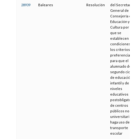
28939
Baleares
Resolución
del Secretario
General de la
Consejería de
Educación y
Cultura por la
que se
establecen las
condiciones y
los criterios de
preferencia
para que el
alumnado de
segundo ciclo
de educación
infantil y de
niveles
educativos
postobligatorios
de centros
públicos no
universitarios
haga uso del
transporte
escolar