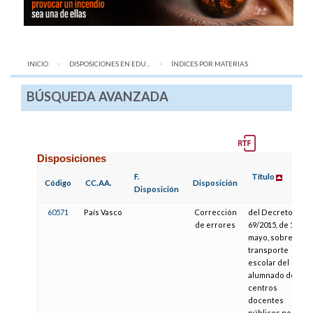
INICIO
DISPOSICIONES EN EDU...
AQUÍ:
ÍNDICES POR MATERIAS
BÚSQUEDA AVANZADA
Disposiciones
F.
Título
Código
CC.AA.
Disposición
Disposición
60571
País Vasco
Corrección
del Decreto
de errores
69/2015, de 19 de
mayo, sobre el
transporte
escolar del
alumnado de los
centros
docentes
públicos no