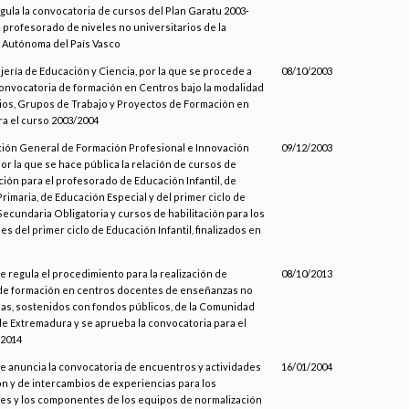
egula la convocatoria de cursos del Plan Garatu 2003-
l profesorado de niveles no universitarios de la
Autónoma del País Vasco
jería de Educación y Ciencia, por la que se procede a
08/10/2003
 convocatoria de formación en Centros bajo la modalidad
os, Grupos de Trabajo y Proyectos de Formación en
a el curso 2003/2004
ción General de Formación Profesional e Innovación
09/12/2003
por la que se hace pública la relación de cursos de
ción para el profesorado de Educación Infantil, de
rimaria, de Educación Especial y del primer ciclo de
ecundaria Obligatoria y cursos de habilitación para los
s del primer ciclo de Educación Infantil, finalizados en
se regula el procedimiento para la realización de
08/10/2013
de formación en centros docentes de enseñanzas no
ias, sostenidos con fondos públicos, de la Comunidad
 Extremadura y se aprueba la convocatoria para el
/2014
se anuncia la convocatoria de encuentros y actividades
16/01/2004
n y de intercambios de experiencias para los
es y los componentes de los equipos de normalización