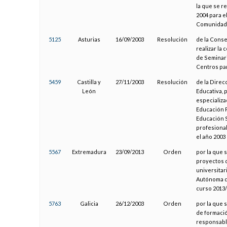
la que se r
2004 para e
Comunidad 
5125
Asturias
16/09/2003
Resolución
de la Conse
realizar la
de Seminari
Centros par
5459
Castilla y
27/11/2003
Resolución
de la Direc
León
Educativa, 
especializa
Educación P
Educación S
profesionale
el año 2003
5567
Extremadura
23/09/2013
Orden
por la que 
proyectos 
universitar
Autónoma de
curso 2013
5763
Galicia
26/12/2003
Orden
por la que 
de formació
responsabl