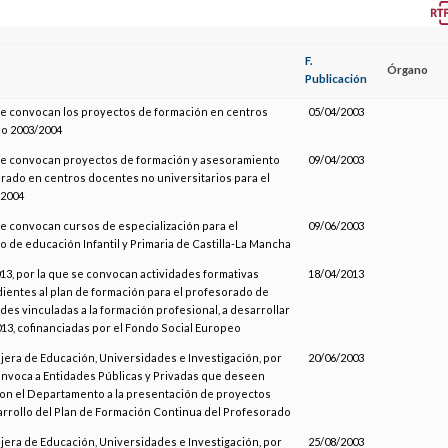
F.
Órgano
Publicación
se convocan los proyectos de formación en centros
05/04/2003
so 2003/2004
 se convocan proyectos de formación y asesoramiento
09/04/2003
rado en centros docentes no universitarios para el
-2004
se convocan cursos de especialización para el
09/06/2003
 de educación Infantil y Primaria de Castilla-La Mancha
3, por la que se convocan actividades formativas
18/04/2013
entes al plan de formación para el profesorado de
des vinculadas a la formación profesional, a desarrollar
013, cofinanciadas por el Fondo Social Europeo
jera de Educación, Universidades e Investigación, por
20/06/2003
onvoca a Entidades Públicas y Privadas que deseen
on el Departamento a la presentación de proyectos
arrollo del Plan de Formación Continua del Profesorado
jera de Educación, Universidades e Investigación, por
25/08/2003