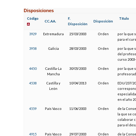
Disposiciones
Código
F.
Título
CC.AA.
Disposición
Disposición
3929
Extremadura
25/03/2003
Orden
por la que 
para el cur
3958
Galicia
28/03/2003
Orden
por la que
del profeso
curso 2003
4450
Castilla-La
30/05/2003
Orden
por la que 
Mancha
profesorado
4538
Castilla y
10/04/2013
Orden
EDU/237/201
León
correspondi
especialida
en el año 2
4559
País Vasco
11/06/2003
Orden
de la Conse
la que se c
colaborar c
para el des
4915
País Vasco
29/07/2003
Orden
de la Conse