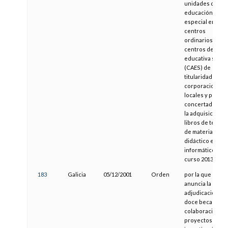
unidades de
educación
especial en
centros
ordinarios y los
centros de acci
educativa singul
(CAES) de
titularidad de
corporaciones
locales y privad
concertados pa
la adquisición d
libros de texto y
de material
didáctico e
informático en e
curso 2013-2014
183
Galicia
05/12/2001
Orden
por la que se
anuncia la
adjudicación de
doce becas de
colaboración en
proyectos de