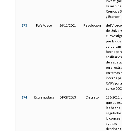
investigación e
Humanidades,
Ciencias Social
y Económicas
173
País Vasco
26/11/2001
Resolución
del Viceconseje
de Universidad
e Investigación,
por la que se
adjudican nuev
becas para
realizar estudio
de especializac
en el extranjero
en temas de
interés para la
CAPV para el
curso 2001/2002
174
Extremadura
04/09/2013
Decreto
166/2013, por el
que se estable
las bases
reguladoras par
la concesión de
ayudas
destinadas a