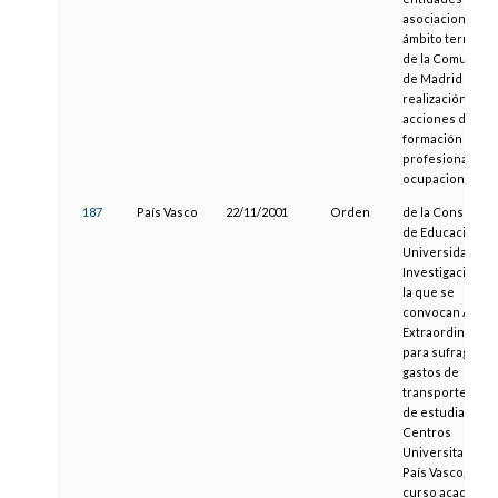
asociaciones de
ámbito territoria
de la Comunida
de Madrid para l
realización de
acciones de
formación
profesional
ocupacional
187
País Vasco
22/11/2001
Orden
de la Consejera
de Educación,
Universidades 
Investigación, p
la que se
convocan Ayud
Extraordinarias
para sufragar
gastos de
transporte diari
de estudiantes 
Centros
Universitarios d
País Vasco, para 
curso académic