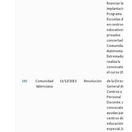
financiar la
implantación de
Programa
Escuelas de I+D
en centros
educativos
privados
concertados de 
Comunidad
Autónoma de
Extremadura y s
realiza la
convocatoria pa
el curso 2013-20
182
Comunidad
11/12/2013
Resolución
de la Dirección
Valenciana
General de
Centros y
Personal
Docente, de la
convocatoria de
ayudas para los
centros de
educación
especial, las