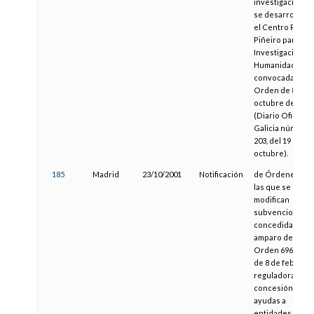
investigación q
se desarrollan 
el Centro Ramó
Piñeiro para la
Investigación e
Humanidades,
convocadas por
Orden de 8 de
octubre de 2001
(Diario Oficial d
Galicia número
203, del 19 de
octubre).
185
Madrid
23/10/2001
Notificación
de Órdenes por
las que se
modifican
subvenciones
concedidas al
amparo de la
Orden 696/2000,
de 8 de febrero,
reguladora de la
concesión de
ayudas a
entidades o