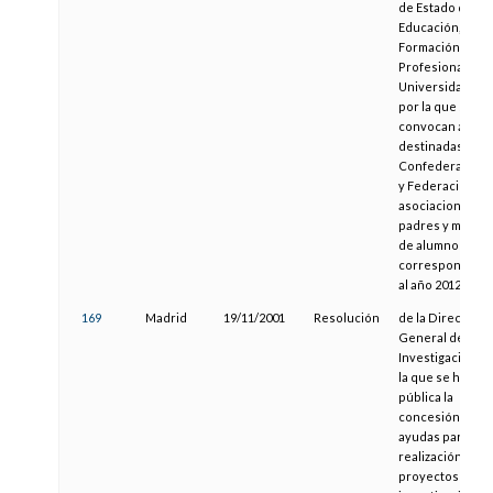
de Estado de
Educación,
Formación
Profesional y
Universidades,
por la que se
convocan ayuda
destinadas a las
Confederacion
y Federaciones
asociaciones de
padres y madre
de alumnos
correspondient
al año 2012
169
Madrid
19/11/2001
Resolución
de la Dirección
General de
Investigación, p
la que se hace
pública la
concesión de
ayudas para la
realización de
proyectos de