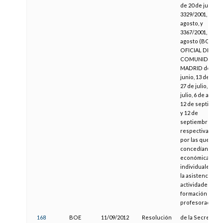
de 20 de julio,
3329/2001, de 2 
agosto, y
3367/2001, de 3 
agosto (BOLETÍ
OFICIAL DE LA
COMUNIDAD D
MADRID de 29 d
junio, 13 de julio,
27 de julio, 30 de
julio, 6 de agosto
12 de septiembr
y 12 de
septiembre,
respectivamente
por las que se
concedían ayud
económicas
individuales par
la asistencia a
actividades de
formación del
profesorado
168
BOE
11/09/2012
Resolución
de la Secretaría