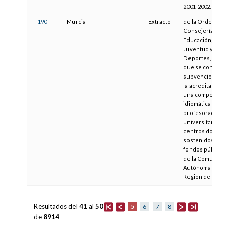
2001-2002.
190
Murcia
Extracto
de la Orden de l
Consejería de
Educación,
Juventud y
Deportes, por la
que se convoca
subvenciones p
la acreditación 
una competenci
idiomática del
profesorado no
universitario de
centros docent
sostenidos con
fondos públicos
de la Comunida
Autónoma de la
Región de Murci
Resultados del
41
al
50
5
6
7
8
de
8914