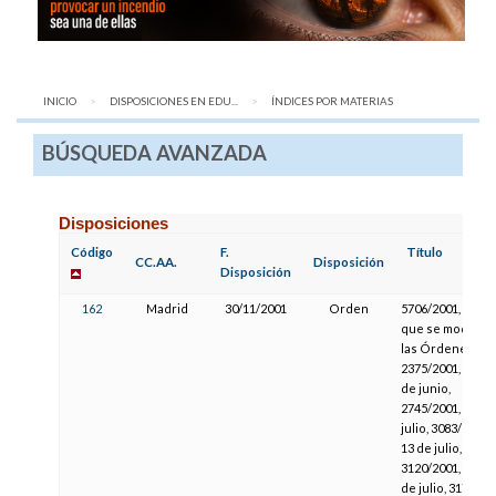
INICIO
DISPOSICIONES EN EDU...
AQUÍ:
ÍNDICES POR MATERIAS
BÚSQUEDA AVANZADA
Disposiciones
Código
F.
Título
CC.AA.
Disposición
Disposición
162
Madrid
30/11/2001
Orden
5706/2001, por la
que se modifica
las Órdenes
2375/2001, de 14
de junio,
2745/2001, de 4 
julio, 3083/2001,
13 de julio,
3120/2001, de 17
de julio, 3174/20