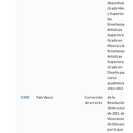
deportivas de
Grado Medio
y Superior y
las
Enseñanzas
Artísticas
Superiores de
Grado en
Música y las
Enseñanzas
Artísticas
Superiores de
Grado en
Diseño para el
curso
académico
2012-2013
51898
País Vasco
Corrección
de la
de errores
Resolución de
20 de octubre
de 2011, de la
Viceconsejera
de Educación,
por la que se