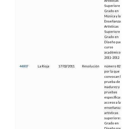
Artísticas
Superiores de
Grado en
Música y las
Enseñanzas
Artísticas
Superiores de
Grado en
Diseño para el
curso
académico
2011-2012
44807
La Rioja
17/02/2011
Resolución
número 825,
por la que se
convocan la
prueba de
madurez y las
pruebas
específicas de
acceso a las
enseñanzas
artísticas
superiores de
Grado en
Diseño para el