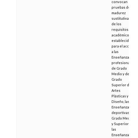
convocan
pruebas de
madurez
sustitutivas
de los
requisitos
académicos
establecidos
para el acceso
a las
Enseñanzas
profesionales
de Grado
Medio y de
Grado
Superior de
Artes
Plásticas y
Diseño, las
Enseñanzas
deportivas de
Grado Medio
y Superior y
las
Enseñanzas