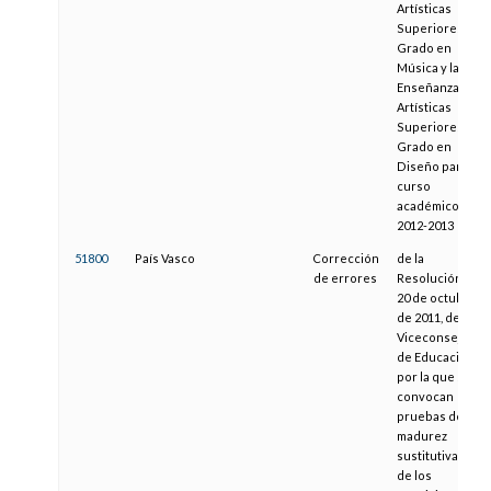
Artísticas
Superiores de
Grado en
Música y las
Enseñanzas
Artísticas
Superiores de
Grado en
Diseño para el
curso
académico
2012-2013
51800
País Vasco
Corrección
de la
de errores
Resolución de
20 de octubre
de 2011, de la
Viceconsejera
de Educación,
por la que se
convocan
pruebas de
madurez
sustitutivas
de los