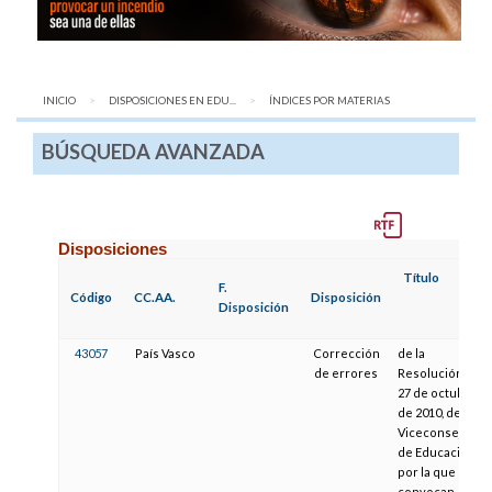
INICIO
DISPOSICIONES EN EDU...
AQUÍ:
ÍNDICES POR MATERIAS
BÚSQUEDA AVANZADA
Disposiciones
Título
F.
Código
CC.AA.
Disposición
Disposición
43057
País Vasco
Corrección
de la
de errores
Resolución de
27 de octubre
de 2010, de la
Viceconsejera
de Educación,
por la que se
convocan