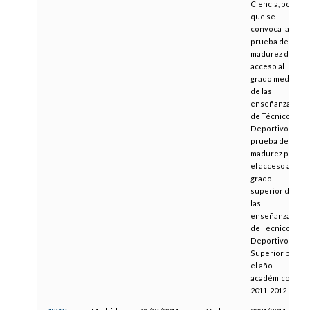
Ciencia, por la
que se
convoca la
prueba de
madurez de
acceso al
grado medio
de las
enseñanzas
de Técnico
Deportivo y la
prueba de
madurez para
el acceso al
grado
superior de
las
enseñanzas
de Técnico
Deportivo
Superior para
el año
académico
2011-2012