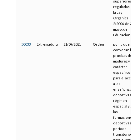
superiores
reguladas por
la Ley
Orgánica
2/2006, de 3 de
mayo, de
Educación
50033
Extremadura
21/09/2011
Orden
por la que se
convocan las
pruebas de
madurez y de
carácter
específico
para el acceso
a las
enseñanzas
deportivas de
régimen
especial y a
las
formaciones
deportivas en
periodo
transitorio,
para el curso