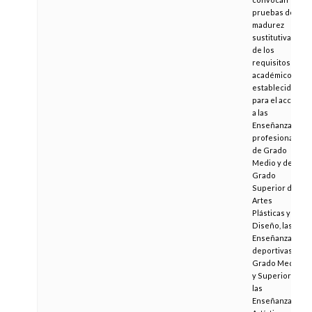
pruebas de
madurez
sustitutivas
de los
requisitos
académicos
establecidos
para el acceso
a las
Enseñanzas
profesionales
de Grado
Medio y de
Grado
Superior de
Artes
Plásticas y
Diseño, las
Enseñanzas
deportivas de
Grado Medio
y Superior y
las
Enseñanzas