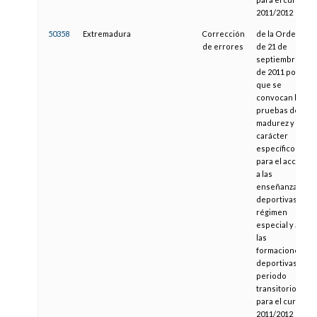
2011/2012
50358
Extremadura
Corrección
de la Orden
de errores
de 21 de
septiembre
de 2011 por la
que se
convocan las
pruebas de
madurez y de
carácter
específico
para el acceso
a las
enseñanzas
deportivas de
régimen
especial y a
las
formaciones
deportivas en
periodo
transitorio,
para el curso
2011/2012