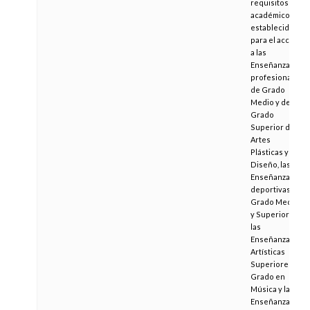
requisitos
académicos
establecidos
para el acceso
a las
Enseñanzas
profesionales
de Grado
Medio y de
Grado
Superior de
Artes
Plásticas y
Diseño, las
Enseñanzas
deportivas de
Grado Medio
y Superior y
las
Enseñanzas
Artísticas
Superiores de
Grado en
Música y las
Enseñanzas