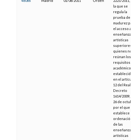
48086
Madrid
01/06/2011
Orden
2221/2011, por
la que se
regula la
prueba de
madurez para
el acceso a las
enseñanzas
artísticas
superiores de
quienes no
reúnan los
requisitos
académicos
establecidos
en el artículo
12 del Real
Decreto
1614/2009, de
26 de octubre,
por el que se
establece la
ordenación
de las
enseñanzas
artísticas