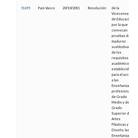
51695
País Vasco
20/10/2011
Resolución
de la
Viceconsejera
de Educación,
por la que se
convocan
pruebas de
madurez
sustitutivas
de los
requisitos
académicos
establecidos
para el acceso
a las
Enseñanzas
profesionales
de Grado
Medio y de
Grado
Superior de
Artes
Plásticas y
Diseño, las
Enseñanzas