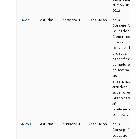
curso 2011-
2012
46298
Asturias
14/04/2011
Resolución
de la
Consejería de
Educación y
Ciencia, por la
que se
convocan las
pruebas,
específicas y
de madurez,
de acceso a
las
enseñanzas
artísticas
superiores de
Grado para el
año
académico
2011-2012
46260
Asturias
18/04/2011
Resolución
de la
Consejería de
Educación y