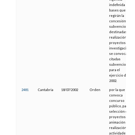
indefinida las
bases que
regirán la
concesión de
subvenciones
destinadas a la
realización de
proyectos de
investigación, y
se convocan las
citadas
subvenciones
para el
ejercicio de
2002.
2481
Cantabria
18/07/2002
Orden
por la que se
convoca
concurso
público, para la
selección de
proyectos de
animación y
realización de
actividades