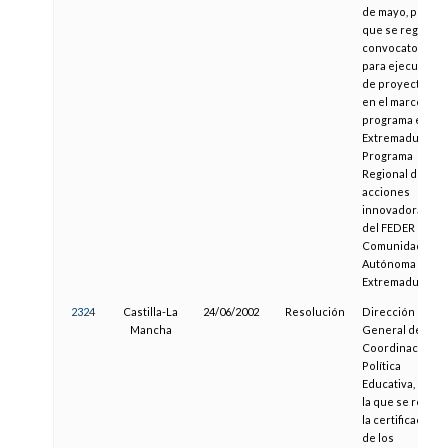
de mayo, por el
que se regula la
convocatoria
para ejecución
de proyectos
en el marco del
programa e-
Extremadura:
Programa
Regional de
acciones
innovadoras
del FEDER en la
Comunidad
Autónoma de
Extremadura
2324
Castilla-La
24/06/2002
Resolución
Dirección
Mancha
General de
Coordinación y
Política
Educativa, por
la que se regula
la certificación
de los