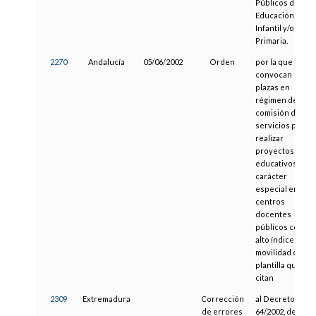
Públicos de
Educación
Infantil y/o
Primaria.
2270
Andalucía
05/06/2002
Orden
por la que se
convocan
plazas en
régimen de
comisión de
servicios para
realizar
proyectos
educativos de
carácter
especial en los
centros
docentes
públicos con
alto índice de
movilidad de
plantilla que se
citan
2309
Extremadura
Corrección
al Decreto
de errores
64/2002, de 28