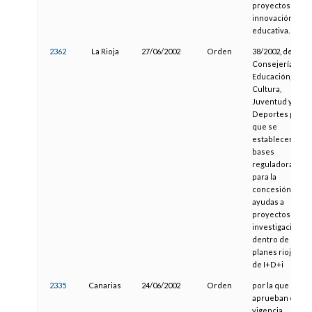
proyectos de
innovación
educativa.
2362
La Rioja
27/06/2002
Orden
38/2002, de la
Consejería de
Educación,
Cultura,
Juventud y
Deportes por la
que se
establecen las
bases
reguladoras
para la
concesión de
ayudas a
proyectos de
investigación
dentro de los
planes riojanos
de I+D+i
2335
Canarias
24/06/2002
Orden
por la que se
aprueban con
vigencia