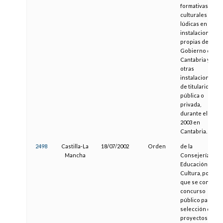
formativas,
culturales y
lúdicas en
instalaciones
propias del
Gobierno de
Cantabria y en
otras
instalaciones
de titularidad
pública o
privada,
durante el año
2003 en
Cantabria.
2498
Castilla-La
18/07/2002
Orden
de la
Mancha
Consejería de
Educación y
Cultura, por la
que se convoca
concurso
público para la
selección de
proyectos de