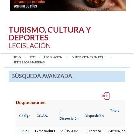
TURISMO, CULTURA Y
DEPORTES
LEGISLACIÓN
INICIO
TCD
LEGISLACIÓN
DISPOSICIONES EN EDU...
AQUÍ:
ÍNDICES POR MATERIAS
BÚSQUEDA AVANZADA
Disposiciones
Título
F.
Código
CC.AA.
Disposición
Disposición
2123
Extremadura
28/05/2002
Decreto
64/2002, por el