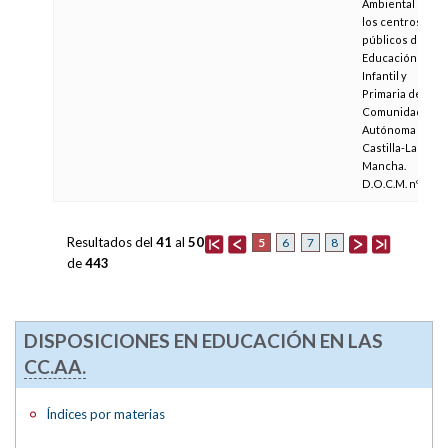
Ambiental en
los centros
públicos de
Educación
Infantil y
Primaria de la
Comunidad
Autónoma de
Castilla-La
Mancha.
D.O.C.M. nº 97
Resultados del
41
al
50
5
6
7
8
de
443
DISPOSICIONES EN EDUCACIÓN EN LAS
CC.AA.
Índices por materias