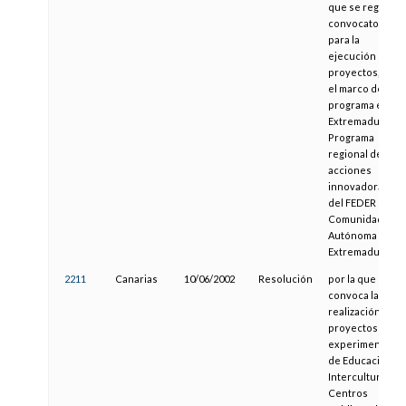
que se regula la
convocatoria
para la
ejecución de
proyectos, en
el marco del
programa e-
Extremadura:
Programa
regional de
acciones
innovadoras
del FEDER en la
Comunidad
Autónoma de
Extremadura.
2211
Canarias
10/06/2002
Resolución
por la que se
convoca la
realización de
proyectos
experimentales
de Educación
Intercultural en
Centros