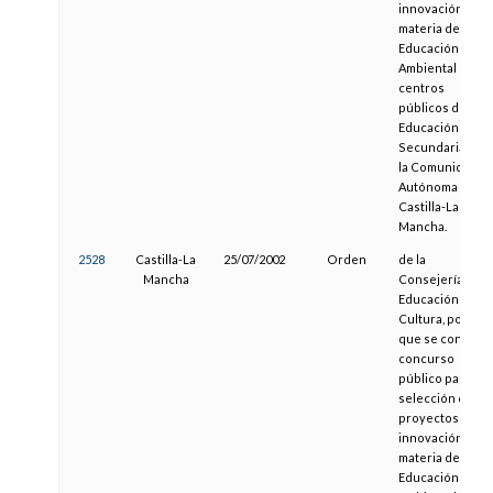
innovación en
materia de
Educación
Ambiental en
centros
públicos de
Educación
Secundaria de
la Comunidad
Autónoma de
Castilla-La
Mancha.
2528
Castilla-La
25/07/2002
Orden
de la
Mancha
Consejería de
Educación y
Cultura, por la
que se convoca
concurso
público para la
selección de
proyectos de
innovación en
materia de
Educación