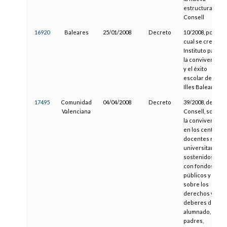
estructura del
Consell
16920
Baleares
25/01/2008
Decreto
10/2008, por el
cual se crea el
Instituto para
la convivencia
y el éxito
escolar de las
Illes Balears
17495
Comunidad
04/04/2008
Decreto
39/2008, del
Valenciana
Consell, sobre
la convivencia
en los centros
docentes no
universitarios
sostenidos
con fondos
públicos y
sobre los
derechos y
deberes del
alumnado,
padres,