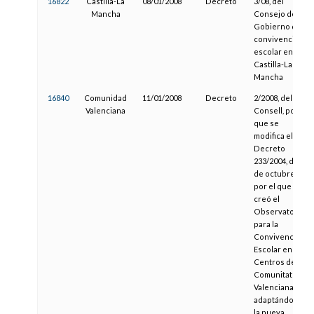
16822
Castilla-La
08/01/2008
Decreto
3/08, del
Mancha
Consejo de
Gobierno de la
convivencia
escolar en
Castilla-La
Mancha
16840
Comunidad
11/01/2008
Decreto
2/2008, del
Valenciana
Consell, por el
que se
modifica el
Decreto
233/2004, de 22
de octubre,
por el que se
creó el
Observatorio
para la
Convivencia
Escolar en los
Centros de la
Comunitat
Valenciana,
adaptándolo a
la nueva