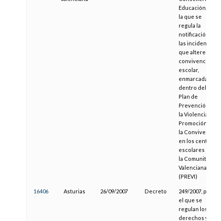
Educación, por
la que se
regula la
notificación de
las incidencias
que alteren la
convivencia
escolar,
enmarcada
dentro del
Plan de
Prevención de
la Violencia y
Promoción de
la Convivencia
en los centros
escolares de
la Comunitat
Valenciana
(PREVI)
16406
Asturias
26/09/2007
Decreto
249/2007, por
el que se
regulan los
derechos y