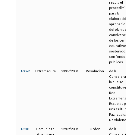
regula el
procedimiento
para la
elaboración y
aprobación
del plan de
convivencia
de los centros
educativos
sostenidos
con fondos
públicos
16069
Extremadura
23/07/2007
Resolución
de la
Consejera, por
la que se
constituye la
Red
Extremeña de
Escuelas por
una Cultura de
Paz, Igualdad y
No violencia
16281
Comunidad
12/09/2007
Orden
de la
Valenciana
Conselleria de