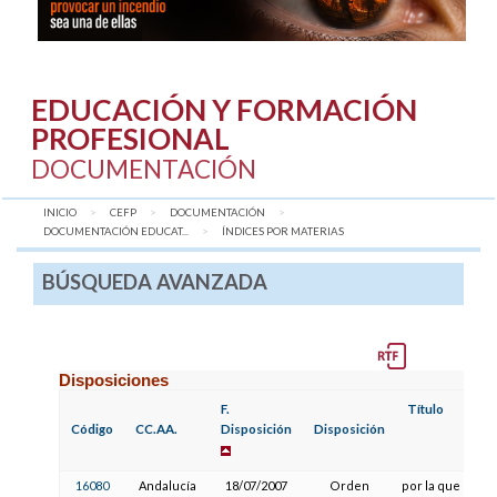
EDUCACIÓN Y FORMACIÓN
PROFESIONAL
DOCUMENTACIÓN
INICIO
CEFP
DOCUMENTACIÓN
DOCUMENTACIÓN EDUCAT...
AQUÍ:
ÍNDICES POR MATERIAS
BÚSQUEDA AVANZADA
Disposiciones
F.
Título
Código
CC.AA.
Disposición
Disposición
16080
Andalucía
18/07/2007
Orden
por la que se