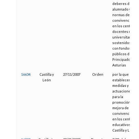
deberes del
alumnado y
normas de
convivencia
en los centros
docentes no
universitarios
sostenidos
con fondos
públicos del
Principado de
Asturias
16634
Castilla y
27/11/2007
Orden
por la que se
León
establecen
medidas y
actuaciones
para la
promoción y
mejora de la
convivencia
en los centros
educativos de
Castilla y León