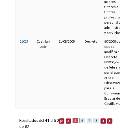
madres,
tutores o
tutoras,
profesorado y
personal de
administración
y servicios
21029
Castilla y
21/08/2008
Decreto
60/2008 por el
León
que se
modifica el
Decreto
8/2006, de 16
de febrero,
por el que se
crea el
Observatorio
para la
Convivencia
Escolar de
Castilla y León
Resultados del
41
al
50
5
6
7
8
de
87