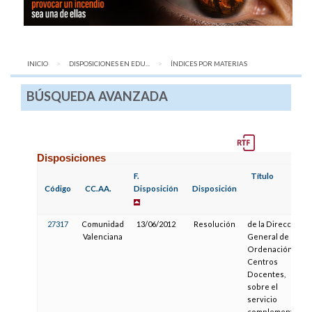
INICIO
DISPOSICIONES EN EDU...
AQUÍ:
ÍNDICES POR MATERIAS
BÚSQUEDA AVANZADA
Disposiciones
F.
Título
Código
CC.AA.
Disposición
Disposición
27317
Comunidad
13/06/2012
Resolución
de la Dirección
Valenciana
General de
Ordenación y
Centros
Docentes,
sobre el
servicio
complementario