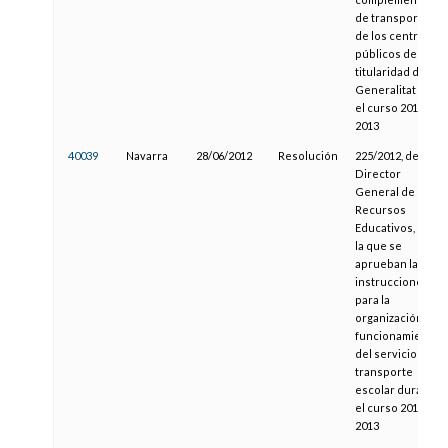
de transporte
de los centros
públicos de
titularidad de la
Generalitat para
el curso 2012-
2013
40039
Navarra
28/06/2012
Resolución
225/2012, del
Director
General de
Recursos
Educativos, por
la que se
aprueban las
instrucciones
para la
organización y
funcionamiento
del servicio de
transporte
escolar durante
el curso 2012-
2013