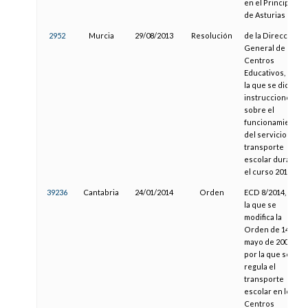
en el Principado
de Asturias
2952
Murcia
29/08/2013
Resolución
de la Dirección
General de
Centros
Educativos, por
la que se dictan
instrucciones
sobre el
funcionamiento
del servicio de
transporte
escolar durante
el curso 2013-14
39236
Cantabria
24/01/2014
Orden
ECD 8/2014, por
la que se
modifica la
Orden de 14 de
mayo de 2003,
por la que se
regula el
transporte
escolar en los
Centros