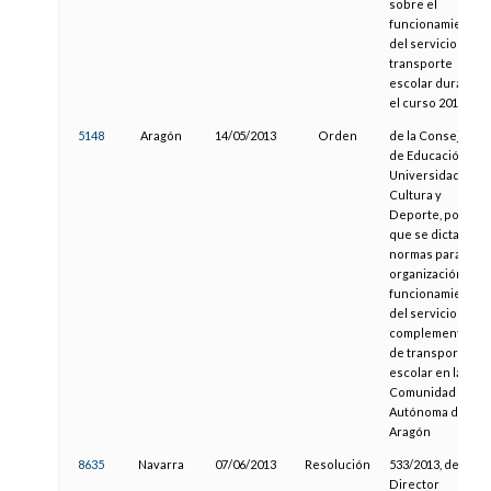
sobre el
funcionamiento
del servicio de
transporte
escolar durante
el curso 2012-13
5148
Aragón
14/05/2013
Orden
de la Consejera
de Educación,
Universidad,
Cultura y
Deporte, por la
que se dictan
normas para la
organización y
funcionamiento
del servicio
complementario
de transporte
escolar en la
Comunidad
Autónoma de
Aragón
8635
Navarra
07/06/2013
Resolución
533/2013, del
Director