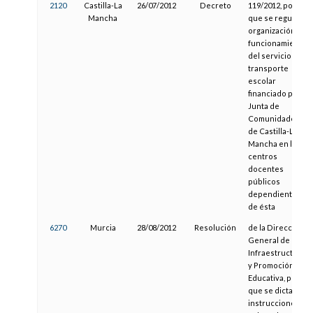
2120
Castilla-La
26/07/2012
Decreto
119/2012, por el
Mancha
que se regula la
organización y
funcionamiento
del servicio de
transporte
escolar
financiado por la
Junta de
Comunidades
de Castilla-La
Mancha en los
centros
docentes
públicos
dependientes
de ésta
6270
Murcia
28/08/2012
Resolución
de la Dirección
General de
Infraestructuras
y Promoción
Educativa, por la
que se dictan
instrucciones