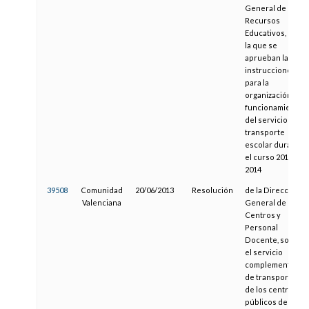
General de
Recursos
Educativos, por
la que se
aprueban las
instrucciones
para la
organización y
funcionamiento
del servicio de
transporte
escolar durante
el curso 2013-
2014
39508
Comunidad
20/06/2013
Resolución
de la Dirección
Valenciana
General de
Centros y
Personal
Docente, sobre
el servicio
complementario
de transporte
de los centros
públicos de