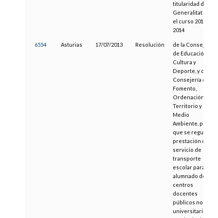
titularidad de la
Generalitat para
el curso 2013-
2014
6554
Asturias
17/07/2013
Resolución
de la Consejería
de Educación,
Cultura y
Deporte, y de la
Consejería de
Fomento,
Ordenación del
Territorio y
Medio
Ambiente, por la
que se regula la
prestación del
servicio de
transporte
escolar para el
alumnado de
centros
docentes
públicos no
universitarios