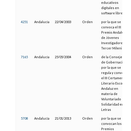
educativos
digitales en
software libre
4251
Andalucía
22/04/2003
Orden
por la que se
convoca el III
Premio Andalucía
de Jóvenes
Investigadores/as
Tercer Milenio
7165
Andalucía
25/05/2004
Orden
de la Consejería
de Gobernación,
por la que se
regula y convoca
el III Certamen
Literario Escolar
Andaluz en
materia de
Voluntariado
Solidaridad en
Letras
5708
Andalucía
21/01/2013
Orden
por la que se
convocan los
Premios