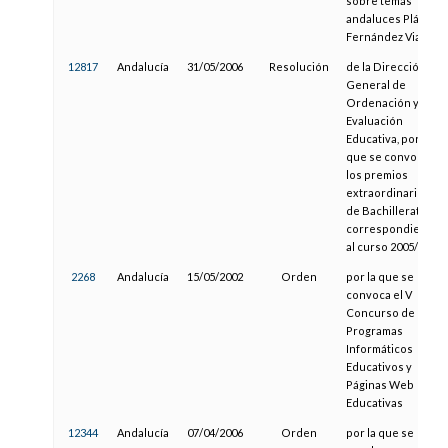
sobre temas
andaluces Plácido
Fernández Viagas
12817
Andalucía
31/05/2006
Resolución
de la Dirección
General de
Ordenación y
Evaluación
Educativa, por la
que se convocan
los premios
extraordinarios
de Bachillerato
correspondientes
al curso 2005/2006
2268
Andalucía
15/05/2002
Orden
por la que se
convoca el V
Concurso de
Programas
Informáticos
Educativos y
Páginas Web
Educativas
12344
Andalucía
07/04/2006
Orden
por la que se