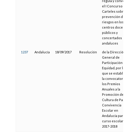
regula y convoca
el I Concurso de
Carteles sobre la
prevención de
riesgos en los
centros docentes
públicos y
concertados
andaluces
1237
Andalucía
18/09/2017
Resolución
de la Dirección
General de
Participación y
Equidad, por la
que se establece
la convocatoria de
los Premios
Anuales a la
Promoción de la
Cultura de Paz y la
Convivencia
Escolar en
Andalucía para el
curso escolar
2017-2018