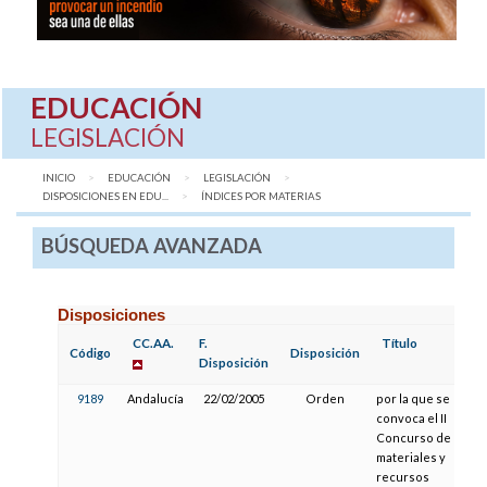
EDUCACIÓN
LEGISLACIÓN
INICIO
EDUCACIÓN
LEGISLACIÓN
DISPOSICIONES EN EDU...
AQUÍ:
ÍNDICES POR MATERIAS
BÚSQUEDA AVANZADA
Disposiciones
CC.AA.
F.
Título
Código
Disposición
Disposición
9189
Andalucía
22/02/2005
Orden
por la que se
convoca el II
Concurso de
materiales y
recursos