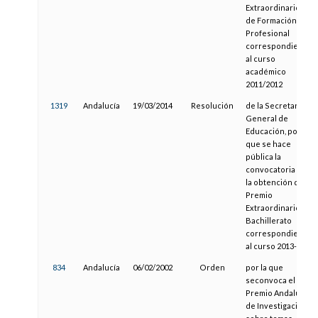
Extraordinarios
de Formación
Profesional
correspondientes
al curso
académico
2011/2012
1319
Andalucía
19/03/2014
Resolución
de la Secretaría
General de
Educación, por la
que se hace
pública la
convocatoria para
la obtención de
Premio
Extraordinario de
Bachillerato
correspondiente
al curso 2013-2014
834
Andalucía
06/02/2002
Orden
por la que
seconvoca el IX
Premio Andalucía
de Investigación