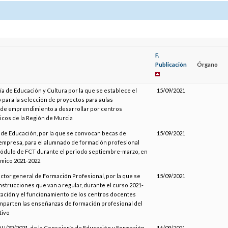
F.
Publicación
Órgano
ía de Educación y Cultura por la que se establece el
15/09/2021
para la selección de proyectos para aulas
 de emprendimiento a desarrollar por centros
cos de la Región de Murcia
de Educación, por la que se convocan becas de
15/09/2021
 empresa, para el alumnado de formación profesional
módulo de FCT durante el periodo septiembre-marzo, en
émico 2021-2022
rector general de Formación Profesional, por la que se
15/09/2021
nstrucciones que van a regular, durante el curso 2021-
ización y el funcionamiento de los centros docentes
mparten las enseñanzas de formación profesional del
tivo
U/32/2021, de la Consejería de Educación y Formación
16/09/2021