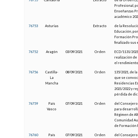
Profesional, p
Enseñanzas Pr
académico 202
76753
Asturias
Extracto
de la Resoluci
Educación, por
Formación Pro
finalizado sus
76752
Aragón
03/09/2021
Orden
ECD/1131/2021,
realización de
el rendimiento
76756
Castilla-
08/09/2021
Orden
135/2021, de l
La
que se convoc
Mancha
Residencias Es
2021/2022 y reg
pérdida de dic
76759
País
07/09/2021
Orden
del Consejero
Vasco
para desarrol
Régimen de Alt
Comunidad Aut
de Formación 
76760
País
07/09/2021
Orden
del Consejero