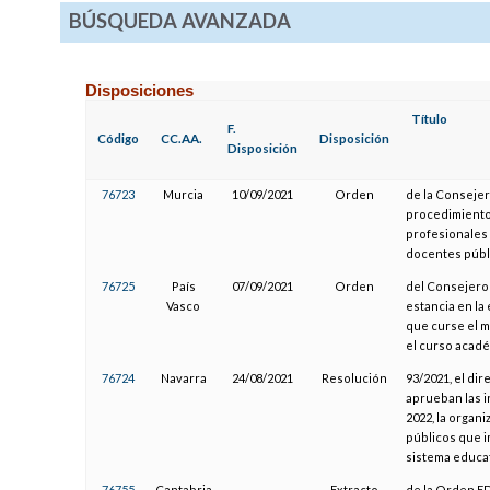
BÚSQUEDA AVANZADA
Disposiciones
Título
F.
Código
CC.AA.
Disposición
Disposición
76723
Murcia
10/09/2021
Orden
de la Consejer
procedimiento 
profesionales
docentes públi
76725
País
07/09/2021
Orden
del Consejero 
Vasco
estancia en la
que curse el 
el curso acad
76724
Navarra
24/08/2021
Resolución
93/2021, el di
aprueban las i
2022, la organ
públicos que i
sistema educa
76755
Cantabria
Extracto
de la Orden ED