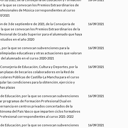
or la que se convocan los Premios Extraordinarios de
ofesionales de Música correspondientes al curso
0/2021
ón de 3 de septiembre de 2021, de la Consejería de
16/09/2021
 la que se convocan los Premios Extraordinarios de la
fesional de Grado Superior para el alumnado que haya
 estudios en el año 2020
 por la que se convocan subvenciones para la
16/09/2021
 olimpiadas educativas y otras actuaciones que valoran
 del alumnado en el curso 2020-2021
a Consejería de Educación, Cultura y Deportes, por la
16/09/2021
an plazas de becarios colaboradores en la Red de
colares Públicas de Castilla-La Mancha para el curso
ular las condiciones para la obtención, ejercicio y
has plazas
 de Educación, por la que se convocan subvenciones
16/09/2021
lar programas de Formación Profesional Dual en
ernancia en centros privados concertados de la
ónoma del País Vasco que imparten ciclos formativos
Profesional correspondientes al curso 2021-2022
 de Educación, por la que se convocan subvenciones
16/09/2021