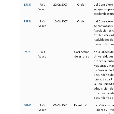
15937
País
22/06/2007
Orden
del Consejero 
Vasco
se fijan los pre
académicos uni
15936
País
13/06/2007
Orden
del Consejero 
Vasco
se convocan su
Asociaciones c
Centros Privado
Actividades de
desarrollar du
39323
País
Corrección
de la Orden de 
Vasco
de errores
Universidades 
procedimientos
Maestras y Mae
de Formación P
Secundaria, de
Idiomas y de P
la Comunidad A
adquisición de
funcionarias d
Secundaria de 
48162
País
02/06/2011
Resolución
de la Viceconse
Vasco
Públicas y Pri