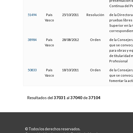
presentación d
Continua del 
51494
País
25/10/2011
Resolución
de la Directora
Vasco
pruebas libres 
Superior en la
correspondient
38984
País
28/08/2012
Orden
de la Consejera
Vasco
que se convoca
para obras y e
de titularidad 
Profesional
50833
País
18/10/2011
Orden
de la Consejera
Vasco
que se convoca 
fomentar la acti
Resultados del
37031
al
37040
de
37104
© Todos los derechos reservados.