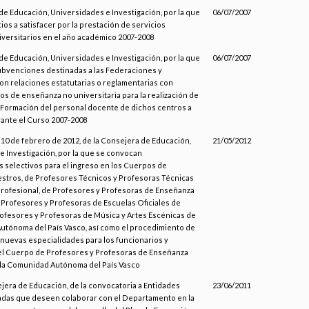
de Educación, Universidades e Investigación, por la que
06/07/2007
cios a satisfacer por la prestación de servicios
versitarios en el año académico 2007-2008
de Educación, Universidades e Investigación, por la que
06/07/2007
bvenciones destinadas a las Federaciones y
on relaciones estatutarias o reglamentarias con
s de enseñanza no universitaria para la realización de
 Formación del personal docente de dichos centros a
rante el Curso 2007-2008
10 de febrero de 2012, de la Consejera de Educación,
21/05/2012
e Investigación, por la que se convocan
 selectivos para el ingreso en los Cuerpos de
stros, de Profesores Técnicos y Profesoras Técnicas
rofesional, de Profesores y Profesoras de Enseñanza
 Profesores y Profesoras de Escuelas Oficiales de
rofesores y Profesoras de Música y Artes Escénicas de
utónoma del País Vasco, así como el procedimiento de
 nuevas especialidades para los funcionarios y
el Cuerpo de Profesores y Profesoras de Enseñanza
la Comunidad Autónoma del País Vasco
jera de Educación, de la convocatoria a Entidades
23/06/2011
vadas que deseen colaborar con el Departamento en la