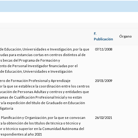
F.
Órgano
Publicación
de Educación, Universidades e Investigación, por la que
07/11/2008
das para estancias cortas en centros distintos al de
las becas del Programa de Formación y
nto de Personal Investigador financiadas por el
e Educación, Universidades e Investigación
ero de Formación Profesional y Aprendizaje
20/01/2009
r la que se establece la coordinación entre los centros
ucación de Personas Adultas y centros y entidades que
mas de Cualificación Profesional Inicial y no están
ra la expedición del título de Graduado en Educación
igatoria
 Planificación y Organización, por la que se convocan
26/02/2021
a la obtención de los títulos de técnica o técnico y
or o técnico superior en la Comunidad Autónoma del
rrespondientes al año 2021