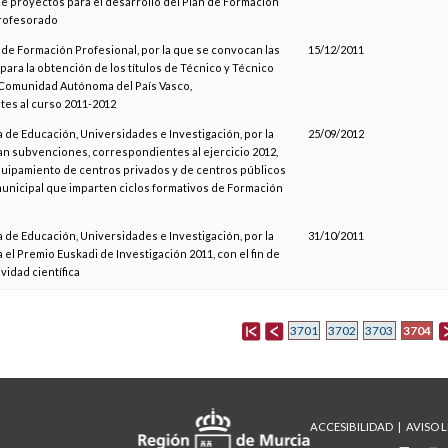
e proyectos para el desarrollo del Plan de Formación
Profesorado
 de Formación Profesional, por la que se convocan las
15/12/2011
para la obtención de los títulos de Técnico y Técnico
 Comunidad Autónoma del País Vasco,
es al curso 2011-2012
 de Educación, Universidades e Investigación, por la
25/09/2012
n subvenciones, correspondientes al ejercicio 2012,
quipamiento de centros privados y de centros públicos
municipal que imparten ciclos formativos de Formación
 de Educación, Universidades e Investigación, por la
31/10/2011
el Premio Euskadi de Investigación 2011, con el fin de
vidad científica
3704
3701
3702
3703
ACCESIBILIDAD
AVISO 