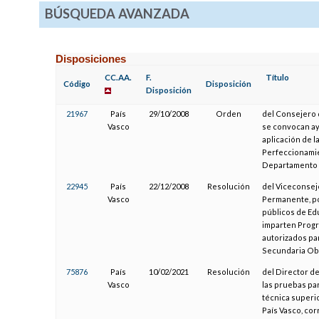
BÚSQUEDA AVANZADA
Disposiciones
CC.AA.
F.
Título
Código
Disposición
Disposición
21967
País
29/10/2008
Orden
del Consejero 
Vasco
se convocan ayu
aplicación de 
Perfeccionamie
Departamento d
22945
País
22/12/2008
Resolución
del Viceconsej
Vasco
Permanente, po
públicos de Ed
imparten Progra
autorizados pa
Secundaria Obl
75876
País
10/02/2021
Resolución
del Director de
Vasco
las pruebas par
técnica superi
País Vasco, co