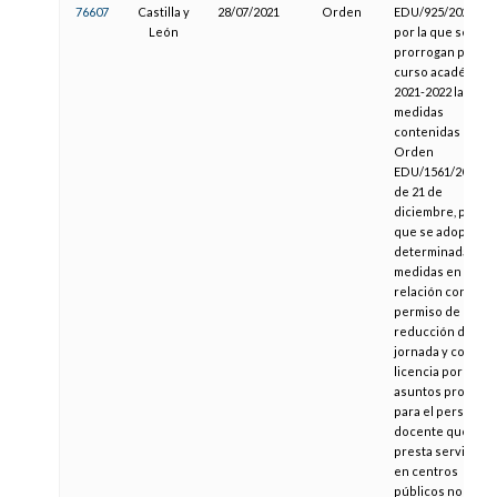
76607
Castilla y
28/07/2021
Orden
EDU/925/2021,
León
por la que se
prorrogan para el
curso académico
2021-2022 las
medidas
contenidas en la
Orden
EDU/1561/2020,
de 21 de
diciembre, por la
que se adoptan
determinadas
medidas en
relación con el
permiso de
reducción de
jornada y con la
licencia por
asuntos propios,
para el personal
docente que
presta servicios
en centros
públicos no