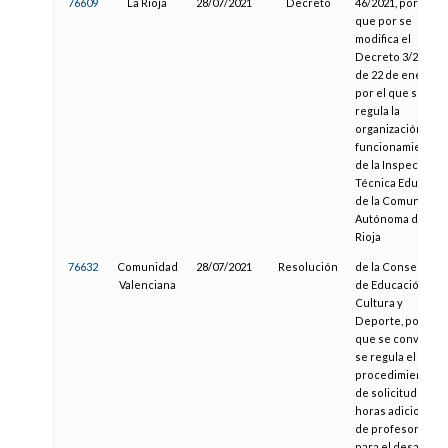
76609
La Rioja
28/07/2021
Decreto
46/2021, por el
que por se
modifica el
Decreto 3/2010,
de 22 de enero,
por el que se
regula la
organización y
funcionamiento
de la Inspección
Técnica Educativ
de la Comunidad
Autónoma de La
Rioja
76632
Comunidad
28/07/2021
Resolución
de la Consellería
Valenciana
de Educación,
Cultura y
Deporte, por la
que se convoca y
se regula el
procedimiento
de solicitud de
horas adicionale
de profesorado
para el desarroll