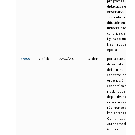
programas
didácticos en la
enseñanza
secundaria y la
difusión en las
universidades
canarias de la
figura de Juan
Negrín López y su
época
76608
Galicia
22/07/2021
Orden
por la que se
desarrollan
determinados
aspectos de la
ordenación
académica en las
modalidades
deportivas de
enseñanzas de
régimen especial
implantadas en la
Comunidad
Autónoma de
Galicia