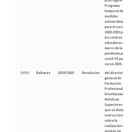
prorroga el
Programa
temporal de
medidas
extraordinarias
para el curso
2020-2021 para
los centros
educativos en el
marco de la
pandemia por la
covid-19, para el
curso 2021-2022
76593
Baleares
23/07/2021
Resolución
del director
general de
Formación
Profesional y
Enseñanzas
Artísticas
Superiores por la
que se dictan las
instrucciones
sobre la
realización del
módulo de