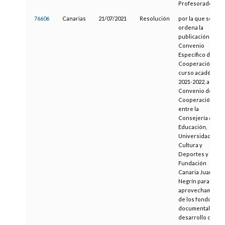
Profesorado
76606
Canarias
21/07/2021
Resolución
por la que se
ordena la
publicación del
Convenio
Específico de
Cooperación,
curso académico
2021-2022, al
Convenio de
Cooperación
entre la
Consejería de
Educación,
Universidades,
Cultura y
Deportes y la
Fundación
Canaria Juan
Negrín para el
aprovechamient
de los fondos
documentales, el
desarrollo de