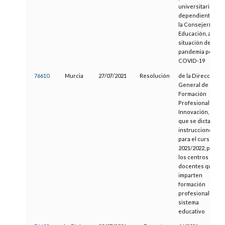
universitarios
dependientes de
la Consejería de
Educación, ante l
situación de
pandemia por el
COVID-19
76610
Murcia
27/07/2021
Resolución
de la Dirección
General de
Formación
Profesional e
Innovación, por la
que se dictan
instrucciones
para el curso
2021/2022, para
los centros
docentes que
imparten
formación
profesional del
sistema
educativo