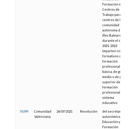
Formación en
Centros de
Trabajo para los
centros de la
comunidad
autónoma de las
Illes Balears que
durante el curso
2021-2022
imparten ciclos
formativos de
formación
profesional
básica, de grado
medio o de grado
superior de
formación
profesional del
sistema
educativo
76599
Comunidad
26/07/2021
Resolución
del secretario
Valenciana
autonómico de
Educación y
Formación