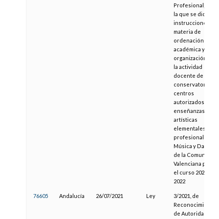
Profesional, por
la que se dictan
instrucciones en
materia de
ordenación
académica y de
organización de
la actividad
docente de los
conservatorios y
centros
autorizados de
enseñanzas
artísticas
elementales y
profesionales de
Música y Danza
de la Comunitat
Valenciana para
el curso 2021-
2022
76605
Andalucía
26/07/2021
Ley
3/2021, de
Reconocimiento
de Autoridad del