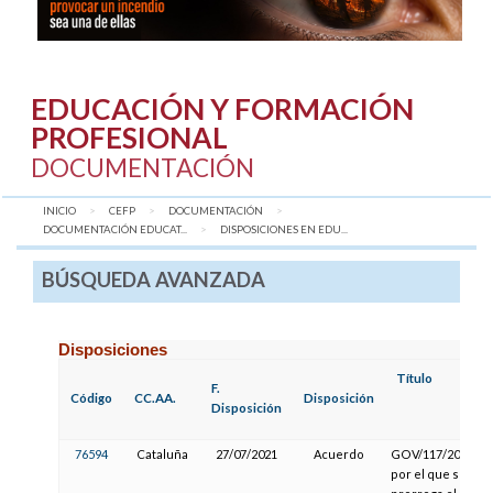
EDUCACIÓN Y FORMACIÓN
PROFESIONAL
DOCUMENTACIÓN
INICIO
CEFP
DOCUMENTACIÓN
DOCUMENTACIÓN EDUCAT...
AQUÍ:
DISPOSICIONES EN EDU...
BÚSQUEDA AVANZADA
Disposiciones
Título
F.
Código
CC.AA.
Disposición
Disposición
76594
Cataluña
27/07/2021
Acuerdo
GOV/117/2021,
por el que se