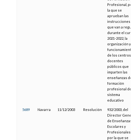
Profesional, por
la que se
aprueban las
instrucciones
que van a regular,
durante el curso
2021-2022, la
organización y el
funcionamiento
de los centros
docentes
públicos que
imparten las
enseñanzas de
formación
profesional del
sistema
educativo
5689
Navarra
11/12/2003
Resolución
932/2003, del
Director General
de Enseñanzas
Escolares y
Profesionales,
por la que se