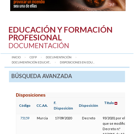
EDUCACIÓN Y FORMACIÓN
PROFESIONAL
DOCUMENTACIÓN
INICIO
CEFP
DOCUMENTACIÓN
DOCUMENTACIÓN EDUCAT...
AQUÍ:
DISPOSICIONES EN EDU...
BÚSQUEDA AVANZADA
Disposiciones
F.
Título
Código
CC.AA.
Disposición
Disposición
75159
Murcia
17/09/2020
Decreto
93/2020, por el
que se modifica el
Decreto n.º