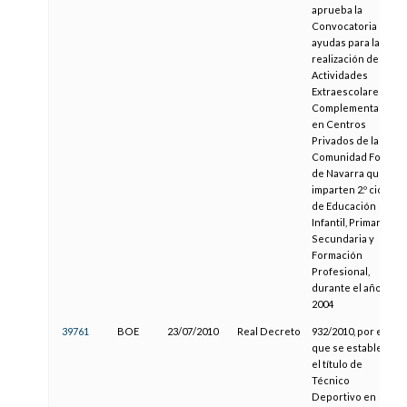
aprueba la
Convocatoria de
ayudas para la
realización de
Actividades
Extraescolares y
Complementarias
en Centros
Privados de la
Comunidad Foral
de Navarra que
imparten 2.º ciclo
de Educación
Infantil, Primaria,
Secundaria y
Formación
Profesional,
durante el año
2004
39761
BOE
23/07/2010
Real Decreto
932/2010, por el
que se establece
el título de
Técnico
Deportivo en