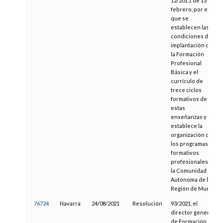
12/2015, de 13 de
febrero, por el
que se
establecen las
condiciones de
implantación de
la Formación
Profesional
Básica y el
currículo de
trece ciclos
formativos de
estas
enseñanzas y se
establece la
organización de
los programas
formativos
profesionales en
la Comunidad
Autónoma de la
Región de Murcia
76724
Navarra
24/08/2021
Resolución
93/2021, el
director general
de Formación