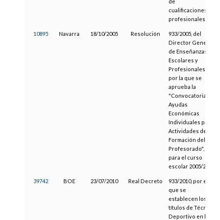
de
cualificaciones
profesionales
10895
Navarra
18/10/2005
Resolución
933/2005, del
Director General
de Enseñanzas
Escolares y
Profesionales,
por la que se
aprueba la
"Convocatoria de
Ayudas
Económicas
Individuales para
Actividades de
Formación del
Profesorado",
para el curso
escolar 2005/2006
39742
BOE
23/07/2010
Real Decreto
933/2010, por el
que se
establecen los
títulos de Técnico
Deportivo en las