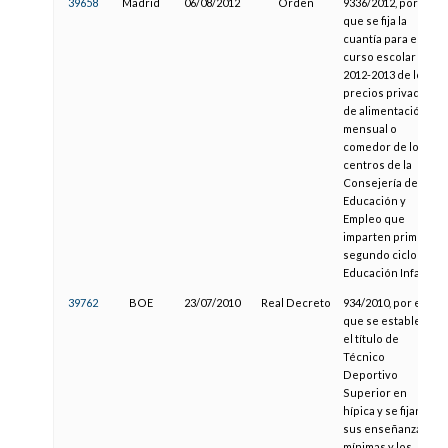
39658
Madrid
06/08/2012
Orden
9336/2012, por la
que se fija la
cuantía para el
curso escolar
2012-2013 de los
precios privados
de alimentación
mensual o
comedor de los
centros de la
Consejería de
Educación y
Empleo que
imparten primer y
segundo ciclo de
Educación Infantil
39762
BOE
23/07/2010
Real Decreto
934/2010, por el
que se establece
el título de
Técnico
Deportivo
Superior en
hípica y se fijan
sus enseñanzas
mínimas y los