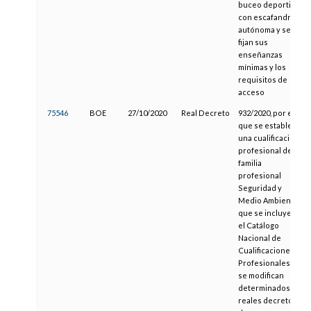
buceo deportivo
con escafandra
autónoma y se
fijan sus
enseñanzas
mínimas y los
requisitos de
acceso
75546
BOE
27/10/2020
Real Decreto
932/2020, por el
que se establece
una cualificación
profesional de la
familia
profesional
Seguridad y
Medio Ambiente,
que se incluye en
el Catálogo
Nacional de
Cualificaciones
Profesionales, y
se modifican
determinados
reales decretos