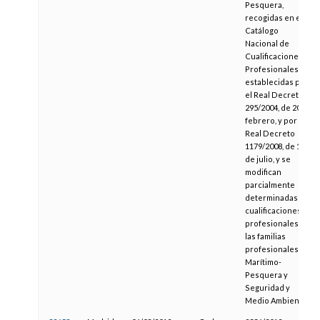
Pesquera,
recogidas en el
Catálogo
Nacional de
Cualificaciones
Profesionales,
establecidas por
el Real Decreto
295/2004, de 20 de
febrero, y por el
Real Decreto
1179/2008, de 11
de julio, y se
modifican
parcialmente
determinadas
cualificaciones
profesionales de
las familias
profesionales
Marítimo-
Pesquera y
Seguridad y
Medio Ambiente