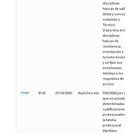
disciplinas
hípicas de salto,
doma y concurso
completo y
Técnico
Deportivo en las
disciplinas
hípicas de
resistencia,
orientación y
turismo ecuestre,
y se fijan sus
enseñanzas
mínimas y los
requisitos de
acceso
75547
BOE
27/10/2020
Real Decreto
933/2020, por el
que se actualizan
determinadas
cualificaciones
profesionales de
la familia
profesional
Marítimo-