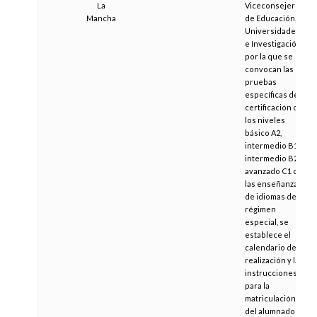
La
Viceconsejería
Mancha
de Educación,
Universidades
e Investigación,
por la que se
convocan las
pruebas
específicas de
certificación de
los niveles
básico A2,
intermedio B1,
intermedio B2 y
avanzado C1 de
las enseñanzas
de idiomas de
régimen
especial, se
establece el
calendario de
realización y las
instrucciones
para la
matriculación
del alumnado