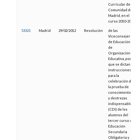
Curricular de la
Comunidad de
Madrid, en el
curso 2010-2011
53321
Madrid
29/02/2012
Resolución
de las
Viceconsejerías
de Educación y
de
Organización
Educativa, por la
que se dictan
instrucciones
para la
celebración de
la prueba de
conocimientos
y destrezas
indispensables
(CDI) de los
alumnos del
tercer curso de
Educación
Secundaria
Obligatoria y