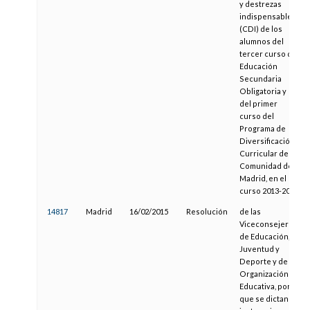
y destrezas
indispensables
(CDI) de los
alumnos del
tercer curso de
Educación
Secundaria
Obligatoria y
del primer
curso del
Programa de
Diversificación
Curricular de la
Comunidad de
Madrid, en el
curso 2013-2014
14817
Madrid
16/02/2015
Resolución
de las
Viceconsejerías
de Educación,
Juventud y
Deporte y de
Organización
Educativa, por la
que se dictan