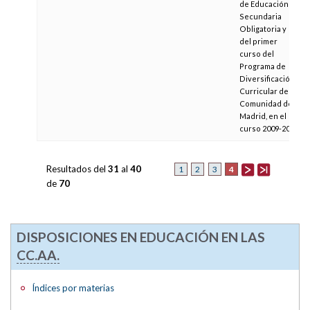
de Educación
Secundaria
Obligatoria y
del primer
curso del
Programa de
Diversificación
Curricular de la
Comunidad de
Madrid, en el
curso 2009-2010
Resultados del
31
al
40
4
1
2
3
de
70
DISPOSICIONES EN EDUCACIÓN EN LAS
CC.AA.
Índices por materias