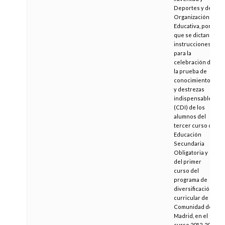
Deportes y de
Organización
Educativa, por la
que se dictan
instrucciones
para la
celebración de
la prueba de
conocimientos
y destrezas
indispensables
(CDI) de los
alumnos del
tercer curso de
Educación
Secundaria
Obligatoria y
del primer
curso del
programa de
diversificación
curricular de la
Comunidad de
Madrid, en el
curso 2012-2013