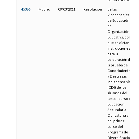
45366
Madrid
09/03/2011
Resolución
de las
Viceconsejerías
de Educación y
de
Organización
Educativa, por la
que se dictan
instrucciones
para la
celebración de
la prueba de
Conocimientos
y Destrezas
Indispensables
(CDI) de los
alumnos del
tercer curso de
Educación
Secundaria
Obligatoria y
del primer
curso del
Programa de
Diversificación