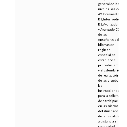
general de los
niveles Básico
A2, Intermedio
B1, Intermedio
B2, Avanzado C1
y Avanzado C2
de las
enseñanzas de
idiomas de
régimen
especial, se
establece el
procedimiento
y el calendario
de realización
de las pruebas y
las
instrucciones
para la solicitud
de participación
en las mismas
del alumnado
de la modalidad
a distancia en la
comunidad