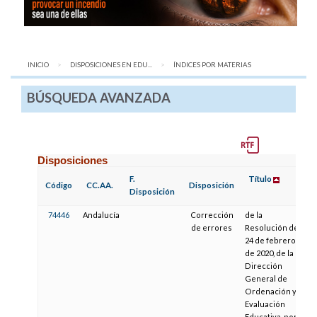
INICIO
DISPOSICIONES EN EDU...
AQUÍ:
ÍNDICES POR MATERIAS
BÚSQUEDA AVANZADA
Disposiciones
F.
Título
Código
CC.AA.
Disposición
Disposición
74446
Andalucía
Corrección
de la
de errores
Resolución de
24 de febrero
de 2020, de la
Dirección
General de
Ordenación y
Evaluación
Educativa, por la