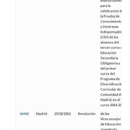
instrucciones
para la
celebración de
la Prueba de
Conocimientos
y Destrezas
Indispensables
(CDI) de los
alumnos del
tercer curso de
Educación
Secundaria
Obligatoria y
del primer
curso del
Programa de
Diversificación
Curricular de la
Comunidad de
Madrid, en el
curso 2014-2015
46968
Madrid
25/02/2013
Resolución
de las
Viceconsejerías
de Educación,
Juventud y