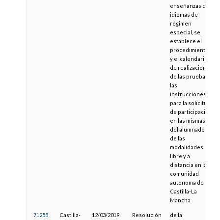
enseñanzas de
idiomas de
régimen
especial, se
establece el
procedimiento
y el calendario
de realización
de las pruebas y
las
instrucciones
para la solicitud
de participación
en las mismas
del alumnado
de las
modalidades
libre y a
distancia en la
comunidad
autónoma de
Castilla-La
Mancha
71258
Castilla-
12/03/2019
Resolución
de la