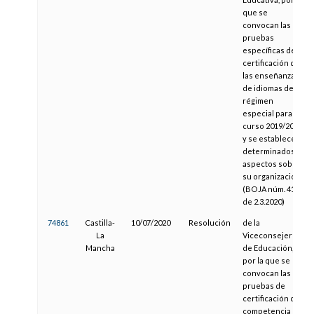
que se
convocan las
pruebas
específicas de
certificación de
las enseñanzas
de idiomas de
régimen
especial para el
curso 2019/2020
y se establecen
determinados
aspectos sobre
su organización
(BOJA núm. 41,
de 2.3.2020)
74861
Castilla-
10/07/2020
Resolución
de la
La
Viceconsejería
Mancha
de Educación,
por la que se
convocan las
pruebas de
certificación de
competencia