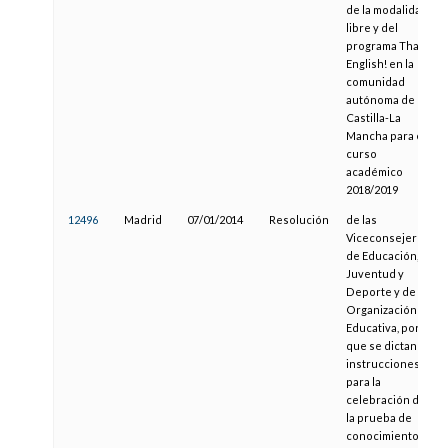
de la modalidad
libre y del
programa That´s
English! en la
comunidad
autónoma de
Castilla-La
Mancha para el
curso
académico
2018/2019
12496
Madrid
07/01/2014
Resolución
de las
Viceconsejerías
de Educación,
Juventud y
Deporte y de
Organización
Educativa, por la
que se dictan
instrucciones
para la
celebración de
la prueba de
conocimientos