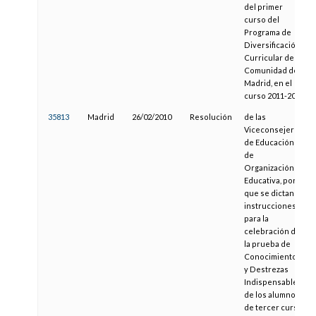
del primer
curso del
Programa de
Diversificación
Curricular de la
Comunidad de
Madrid, en el
curso 2011-2012
35813
Madrid
26/02/2010
Resolución
de las
Viceconsejerías
de Educación y
de
Organización
Educativa, por la
que se dictan
instrucciones
para la
celebración de
la prueba de
Conocimientos
y Destrezas
Indispensables
de los alumnos
de tercer curso