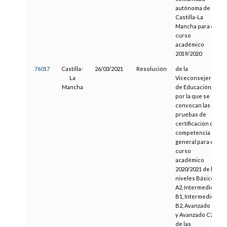
autónoma de
Castilla-La
Mancha para el
curso
académico
2019/2020
76017
Castilla-
26/03/2021
Resolución
de la
La
Viceconsejería
Mancha
de Educación,
por la que se
convocan las
pruebas de
certificación de
competencia
general para el
curso
académico
2020/2021 de los
niveles Básico
A2, Intermedio
B1, Intermedio
B2, Avanzado C1
y Avanzado C2
de las