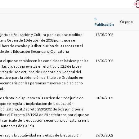
F.
Órgano
Publicación
jería de Educación y Cultura, por la que se modifica
17/07/2002
e la Orden de 10 de abril de 2002 por la que se
 horario escolar y la distribución de las áreas en el
lo de la Educación Secundaria Obligatoria
or el que se establecen las condiciones básicas por las
16/02/2002
 las pruebas previstas en el artículo 52.3 de la Ley
1990, de 3 de octubre, de Ordenación General del
cativo, para la obtención del título de Graduado en
Secundaria por las personas mayores de dieciocho
ad.
se adapta lo dispuesto en la Orden de 19 de junio de
31/07/2002
a que se regula la implantación de la educación
bligatoria, al Decreto 233/2002, de 6 de junio, por el
fica el Decreto 78/1993, de 25 de febrero, por el que se
l currículo de la educación secundaria obligatoria en la
Autónoma de Galicia.
e regula la optatividad en la etapa de la educación
29/08/2002