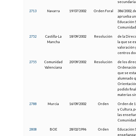
secundaria 
2713
Navarra
19/07/2002
Orden Foral
386/2002, d
aprueba un 
Educación S
Comunidad 
2752
Castilla-La
18/09/2002
Resolución
de la Direc
Mancha
la que se e
valoración 
centros doc
2755
Comunidad
20/09/2002
Resolución
de los dir
Valenciana
Ordenación 
que se esta
alumnado q
Orientación
podido fina
materias si
2788
Murcia
16/09/2002
Orden
Orden de 16
y Cultura, p
las enseñan
Comunidad 
2808
BOE
28/02/1996
Orden
Educación S
enseñanzas 