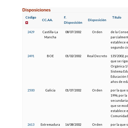
Disposiciones
Código
F.
Título
CC.AA.
Disposición
Disposición
2429
Castilla-La
08/07/2002
Orden
de la Conse
Mancha
parcialment
establece el
segundo cic
2491
BOE
01/02/2002
Real Decreto
135/2002, p
que se rigen
Orgánica 1/
Sistema Edu
Educación 
años de ed
2500
Galicia
01/07/2002
Orden
por la que 
1996, por l
secundaria o
que se modi
establece e
Comunidad 
2613
Extremadura
16/08/2002
Orden
por la que s