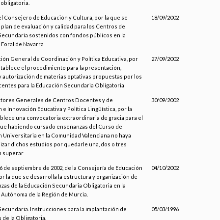
obligatoria.
el Consejero de Educación y Cultura, por la que se
18/09/2002
plan de evaluación y calidad para los Centros de
ecundaria sostenidos con fondos públicos en la
Foral de Navarra
ción General de Coordinación y Política Educativa, por
27/09/2002
stablece el procedimiento para la presentación,
y autorización de materias optativas propuestas por los
entes para la Educación Secundaria Obligatoria
ectores Generales de Centros Docentes y de
30/09/2002
e Innovación Educativa y Política Lingüística, por la
blece una convocatoria extraordinaria de gracia para el
ue habiendo cursado enseñanzas del Curso de
 Universitaria en la Comunidad Valenciana no haya
lizar dichos estudios por quedarle una, dos o tres
n superar
 de septiembre de 2002, de la Consejería de Educación
04/10/2002
or la que se desarrolla la estructura y organización de
zas de la Educación Secundaria Obligatoria en la
Autónoma de la Región de Murcia.
ecundaria. Instrucciones para la implantación de
05/03/1996
de la Obligatoria.