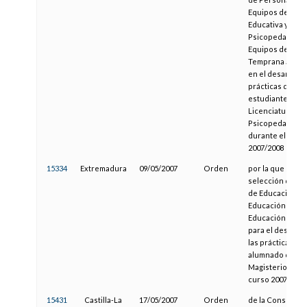
Equipos de Orie
Educativa y
Psicopedagógic
Equipos de Aten
Temprana a part
en el desarrollo
prácticas de los
estudiantes de l
Licenciatura en
Psicopedagogía
durante el curs
2007/2008
15334
Extremadura
09/05/2007
Orden
por la que se co
selección de ce
de Educación Inf
Educación Prima
Educación Espec
para el desarrol
las prácticas del
alumnado de
Magisterio dura
curso 2007/2008
15431
Castilla-La
17/05/2007
Orden
de la Consejería