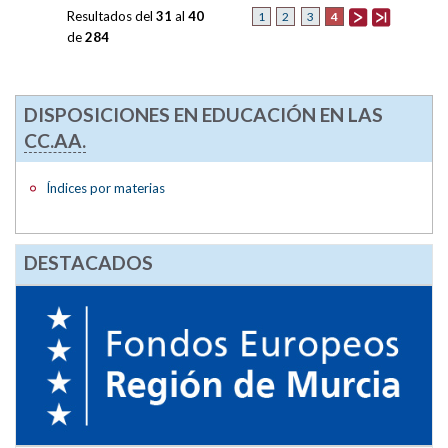
Resultados del
31
al
40
4
1
2
3
de
284
DISPOSICIONES EN EDUCACIÓN EN LAS
CC.AA.
Índices por materias
DESTACADOS