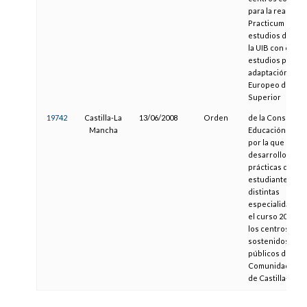
para la realizaci
Practicum de lo
estudios de mae
la UIB con el pla
estudios previo 
adaptación al Es
Europeo de Edu
Superior
19742
Castilla-La
13/06/2008
Orden
de la Consejería
Mancha
Educación y Cien
por la que se reg
desarrollo de la
prácticas de los
estudiantes de
distintas
especialidades,
el curso 2008-20
los centros doc
sostenidos con
públicos de la
Comunidad Aut
de Castilla-La 