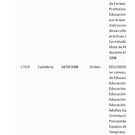
de Formación
Profesional y
Educación Perm
por la que se di
instrucciones pa
desarrollo de la
prácticas escol
los estudiantes 
título de Maestr
durante el curso
2008
17428
Cantabria
24/03/2008
Orden
EDU/20/2008, por
se convoca a ce
de Educación Inf
Educación Prima
Educación Espec
Educación Secun
Educación Oblig
Educación de P
Adultas, Equipo
Orientación Edu
Psicopedagógic
Equipos de Aten
Temprana a part