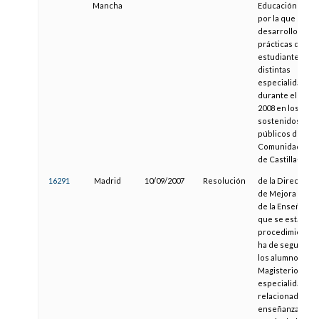
Mancha
Educación y Cien
por la que se reg
desarrollo de la
prácticas de los
estudiantes de
distintas
especialidades,
durante el curso
2008 en los cent
sostenidos con
públicos de la
Comunidad Aut
de Castilla-La 
16291
Madrid
10/09/2007
Resolución
de la Dirección
de Mejora de la 
de la Enseñanza,
que se establec
procedimiento 
ha de seguir pa
los alumnos de
Magisterio y
especialidades
relacionadas con
enseñanza,