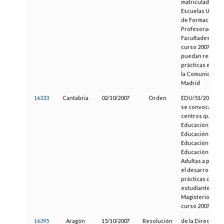
matriculados en
Escuelas Unives
de Formación de
Profesorado y
Facultades dura
curso 2007/2008
puedan realizar 
prácticas en ce
la Comunidad d
Madrid
16333
Cantabria
02/10/2007
Orden
EDU/51/2007, por
se convoca a los
centros que imp
Educación Infanti
Educación Prima
Educación Espec
Educación de P
Adultas a partic
el desarrollo de 
prácticas de los
estudiantes de
Magisterio dura
curso 2007/2008
16395
Aragón
15/10/2007
Resolución
de la Dirección