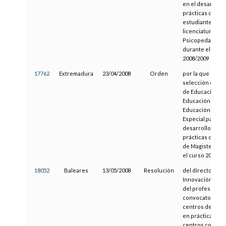
en el desarrollo
prácticas de los
estudiantes de l
licenciatura en
Psicopedagogía
durante el curs
2008/2009
17762
Extremadura
23/04/2008
Orden
por la que se co
selección de ce
de Educación Inf
Educación Prima
Educación
Especial,para el
desarrollo de la
prácticas del a
de Magisterio d
el curso 2008/20
18052
Baleares
13/05/2008
Resolución
del director gen
Innovación y Fo
del profesorado
convocatoria de
centros de form
en prácticas o d
centros colabo