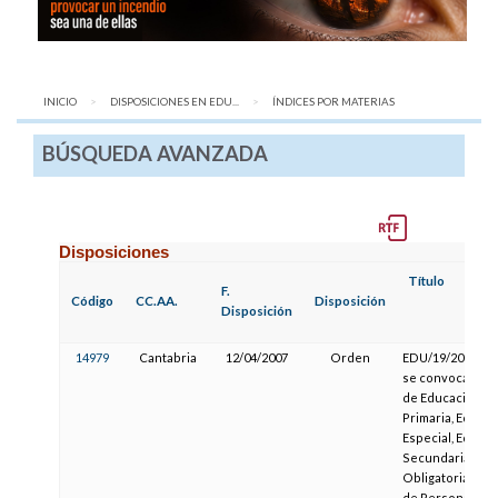
INICIO
DISPOSICIONES EN EDU...
AQUÍ:
ÍNDICES POR MATERIAS
BÚSQUEDA AVANZADA
Disposiciones
Título
F.
Código
CC.AA.
Disposición
Disposición
14979
Cantabria
12/04/2007
Orden
EDU/19/2007, por
se convoca a ce
de Educación Inf
Primaria, Educa
Especial, Educa
Secundaria, Edu
Obligatoria, Ed
de Personas Adu