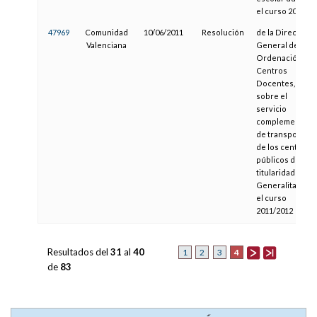
el curso 2010-11
47969
Comunidad
10/06/2011
Resolución
de la Dirección
Valenciana
General de
Ordenación y
Centros
Docentes,
sobre el
servicio
complementari
de transporte
de los centros
públicos de
titularidad de la
Generalitat par
el curso
2011/2012
Resultados del
31
al
40
4
1
2
3
de
83