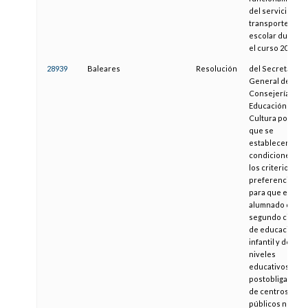
del servicio de
transporte
escolar durante
el curso 2009-10
28939
Baleares
Resolución
del Secretario
General de la
Consejería de
Educación y
Cultura por la
que se
establecen las
condiciones y
los criterios de
preferencia
para que el
alumnado de
segundo ciclo
de educación
infantil y de
niveles
educativos
postobligatorio
de centros
públicos no