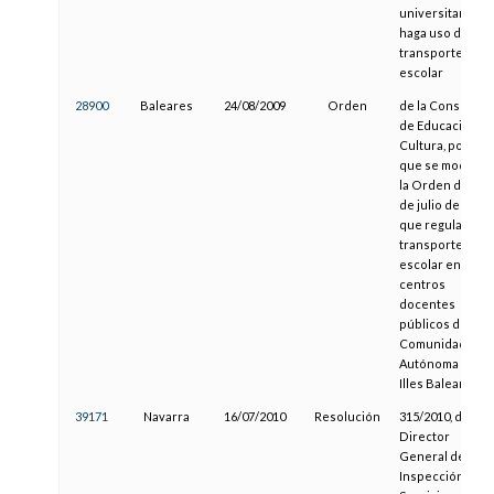
universitarios
haga uso del
transporte
escolar
28900
Baleares
24/08/2009
Orden
de la Consejera
de Educación y
Cultura, por la
que se modifica
la Orden de 21
de julio de 2005,
que regula el
transporte
escolar en los
centros
docentes
públicos de la
Comunidad
Autónoma de la
Illes Balears
39171
Navarra
16/07/2010
Resolución
315/2010, del
Director
General de
Inspección y