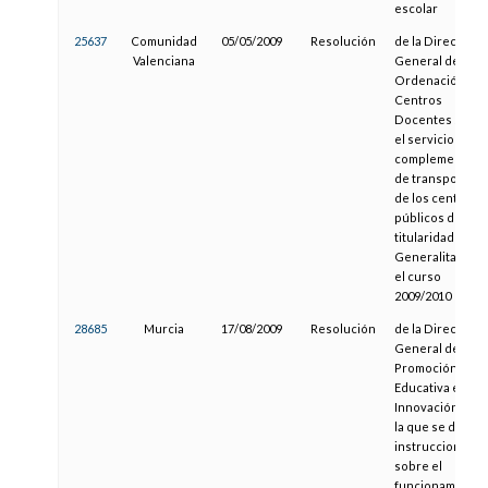
escolar
25637
Comunidad
05/05/2009
Resolución
de la Dirección
Valenciana
General de
Ordenación y
Centros
Docentes sobr
el servicio
complementari
de transporte
de los centros
públicos de
titularidad de la
Generalitat par
el curso
2009/2010
28685
Murcia
17/08/2009
Resolución
de la Dirección
General de
Promoción
Educativa e
Innovación por
la que se dictan
instrucciones
sobre el
funcionamiento