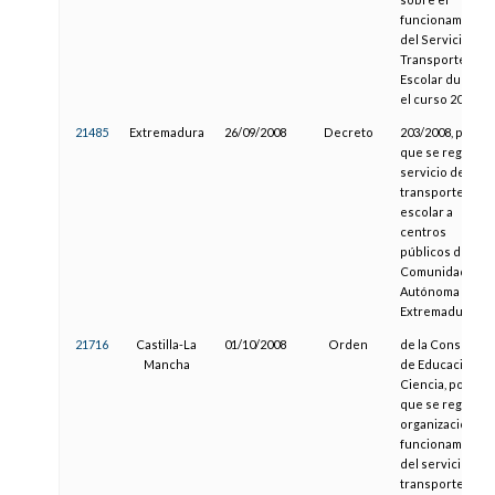
funcionamiento
del Servicio de
Transporte
Escolar durante
el curso 2008-09
21485
Extremadura
26/09/2008
Decreto
203/2008, por el
que se regula el
servicio de
transporte
escolar a
centros
públicos de la
Comunidad
Autónoma de
Extremadura
21716
Castilla-La
01/10/2008
Orden
de la Consejería
Mancha
de Educación y
Ciencia, por la
que se regula la
organización y
funcionamiento
del servicio de
transporte