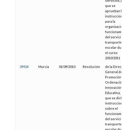
Servicios, por la
que se
aprueban las
instrucciones
para la
organización y
funcionamiento
del servicio de
transporte
escolar durante
el curso
2010/2011
39924
Murcia
01/09/2010
Resolución
de la Dirección
General de
Promoción,
Ordenación e
Innovación
Educativa, por la
que se dictan
instrucciones
sobre el
funcionamiento
del servicio de
transporte
escolar durante