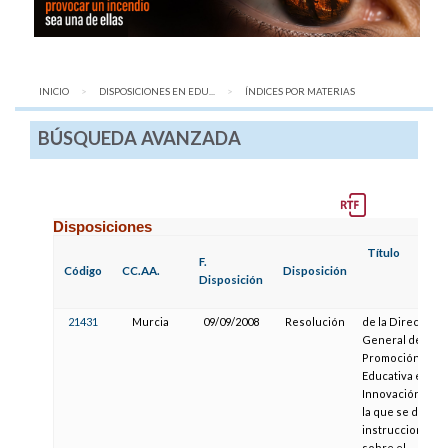
INICIO
DISPOSICIONES EN EDU...
AQUÍ:
ÍNDICES POR MATERIAS
BÚSQUEDA AVANZADA
Disposiciones
Título
F.
Código
CC.AA.
Disposición
Disposición
21431
Murcia
09/09/2008
Resolución
de la Dirección
General de
Promoción
Educativa e
Innovación, por
la que se dictan
instrucciones
sobre el