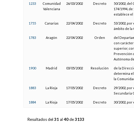
1233
Comunidad
26/03/2002
Decreto
50/2002, del
Valenciana
174/1994, de 
establece el
1755
Canarias
22/04/2002
Decreto
53/2002, por 
ámbito de la
1783
Aragón
22/04/2002
Orden
del Departam
con carácter 
superior, co
Prevención d
Autónoma de
1900
Madrid
03/05/2002
Resolución
de la Direcc
determina el 
la Comunida
1883
La Rioja
17/05/2002
Decreto
29/2002, por 
Secundaria O
1884
La Rioja
17/05/2002
Decreto
30/2002, por 
Resultados del
31
al
40
de
3133