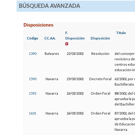
BÚSQUEDA AVANZADA
Disposiciones
F.
Título
Código
CC.AA.
Disposición
Disposición
1390
Baleares
22/03/2002
Resolución
del consejer
revisión y d
centros educ
educación in
1590
Navarra
25/03/2002
Decreto Foral
62/2002, por 
Bachillerato
1592
Navarra
26/03/2002
Orden Foral
88/2002, del 
aprueba la pu
del Bachille
1631
Navarra
26/03/2002
Orden Foral
87/2002, del 
aprueba la pu
de Educación
Navarra.