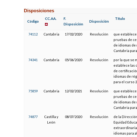
Disposiciones
CC.AA.
F.
Título
Código
Disposición
Disposición
74112
Cantabria
17/02/2020
Resolución
que establece 
pruebas de cer
de idiomas de
Cantabria para
74341
Cantabria
05/06/2020
Resolución
por la que se 
establece las 
de certificaci
idiomas de ré
para el curso 
75859
Cantabria
12/02/2021
Resolución
que establece 
pruebas de cer
de idiomas de
Cantabria para
74877
Castilla y
08/07/2020
Resolución
de la Direcció
León
Equidad Educati
extraordinaria
idiomas para a