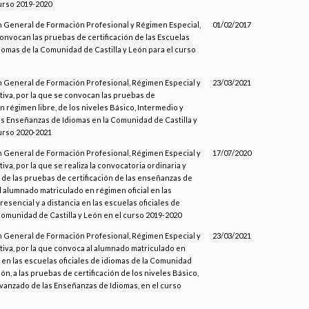
urso 2019-2020
n General de Formación Profesional y Régimen Especial,
01/02/2017
convocan las pruebas de certificación de las Escuelas
diomas de la Comunidad de Castilla y León para el curso
n General de Formación Profesional, Régimen Especial y
23/03/2021
iva, por la que se convocan las pruebas de
en régimen libre, de los niveles Básico, Intermedio y
s Enseñanzas de Idiomas en la Comunidad de Castilla y
urso 2020-2021
n General de Formación Profesional, Régimen Especial y
17/07/2020
va, por la que se realiza la convocatoria ordinaria y
 de las pruebas de certificación de las enseñanzas de
l alumnado matriculado en régimen oficial en las
esencial y a distancia en las escuelas oficiales de
Comunidad de Castilla y León en el curso 2019-2020
n General de Formación Profesional, Régimen Especial y
23/03/2021
iva, por la que convoca al alumnado matriculado en
l en las escuelas oficiales de idiomas de la Comunidad
eón, a las pruebas de certificación de los niveles Básico,
vanzado de las Enseñanzas de Idiomas, en el curso