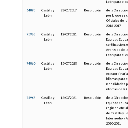
León para el c
64895
Castilla y
23/01/2017
Resolución
de la Direcció
León
por la que se 
Oficiales de I
2016-2017
75968
Castilla y
12/03/2021
Resolución
de la Direcció
León
Equidad Educat
certificación, 
Avanzado de la
León para el c
74860
Castilla y
15/07/2020
Resolución
de la Direcció
León
Equidad Educati
extraordinaria
idiomas para e
modalidades pr
idiomas de la 
75967
Castilla y
12/03/2021
Resolución
de la Direcció
León
Equidad Educat
régimen oficia
de Castilla y L
Intermedio y A
2020-2021