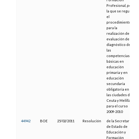
Profesional, por
la que se regula
el
procedimiento
para la
realización de la
evaluación de
diagnóstico de
las
competencias
básicas en
educación
primaria y en
educación
secundaria
obligatoria en
las ciudades de
Ceuta y Melilla
para el curso
2009-2010
44942
BOE
25/02/2011
Resolución
de la Secretaría
de Estado de
Educación y
Formación