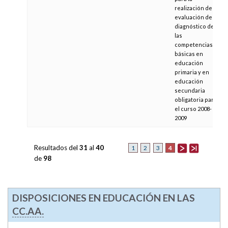
realización de la
evaluación de
diagnóstico de
las
competencias
básicas en
educación
primaria y en
educación
secundaria
obligatoria para
el curso 2008-
2009
Resultados del
31
al
40
4
1
2
3
de
98
DISPOSICIONES EN EDUCACIÓN EN LAS
CC.AA.