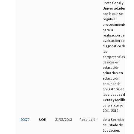
Profesional y
Universidades,
por la que se
regula el
procedimiento
para la
realización de la
evaluación de
diagnóstico de
las
competencias
básicas en
educación
primaria y en
educación
secundaria
obligatoria en
las ciudades de
Ceuta y Melilla
para el curso
2011-2012
50075
BOE
21/03/2013
Resolución
de la Secretaría
de Estado de
Educación,