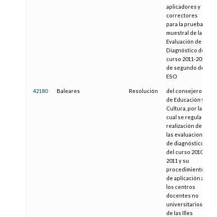
aplicadores y
correctores
para la prueba
muestral de la
Evaluación de
Diagnóstico del
curso 2011-2012
de segundo de
ESO
42180
Baleares
Resolución
del consejero
de Educación y
Cultura, por la
cual se regula la
realización de
las evaluaciones
de diagnóstico
del curso 2010-
2011 y su
procedimiento
de aplicación a
los centros
docentes no
universitarios
de las Illes