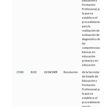
Educación y
Formación
Profesional, por
la que se
establece el
procedimiento
para la
realización de la
evaluación de
diagnóstico de
las
competencias
básicas en
educación
primaria y en
educación
25388
BOE
21/04/2009
Resolución
de la Secretaría
de Estado de
Educación y
Formación
Profesional, por
la que se
establece el
procedimiento
para la