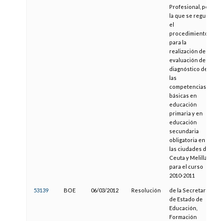
Profesional, por
la que se regula
el
procedimiento
para la
realización de la
evaluación de
diagnóstico de
las
competencias
básicas en
educación
primaria y en
educación
secundaria
obligatoria en
las ciudades de
Ceuta y Melilla
para el curso
2010-2011
53139
BOE
06/03/2012
Resolución
de la Secretaría
de Estado de
Educación,
Formación