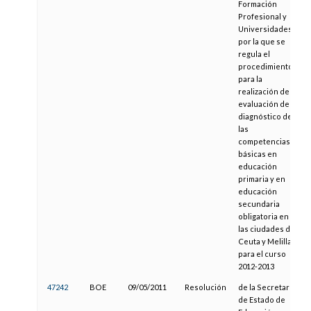
Formación
Profesional y
Universidades,
por la que se
regula el
procedimiento
para la
realización de la
evaluación de
diagnóstico de
las
competencias
básicas en
educación
primaria y en
educación
secundaria
obligatoria en
las ciudades de
Ceuta y Melilla
para el curso
2012-2013
47242
BOE
09/05/2011
Resolución
de la Secretaría
de Estado de