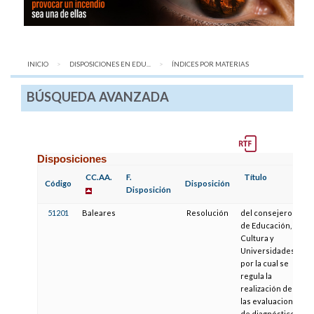
INICIO
DISPOSICIONES EN EDU...
AQUÍ:
ÍNDICES POR MATERIAS
BÚSQUEDA AVANZADA
Disposiciones
CC.AA.
F.
Título
Código
Disposición
Disposición
51201
Baleares
Resolución
del consejero
de Educación,
Cultura y
Universidades,
por la cual se
regula la
realización de
las evaluaciones
de diagnóstico