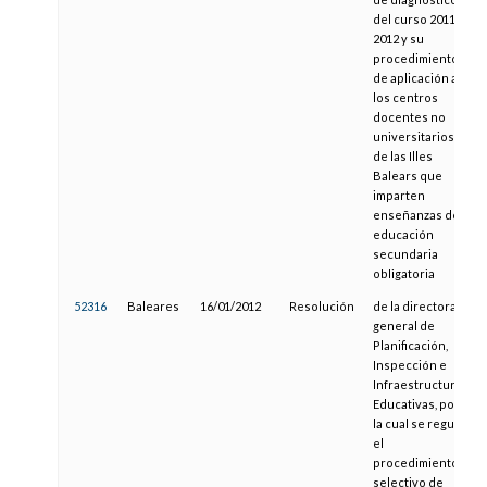
del curso 2011-
2012 y su
procedimiento
de aplicación a
los centros
docentes no
universitarios
de las Illes
Balears que
imparten
enseñanzas de
educación
secundaria
obligatoria
52316
Baleares
16/01/2012
Resolución
de la directora
general de
Planificación,
Inspección e
Infraestructuras
Educativas, por
la cual se regula
el
procedimiento
selectivo de