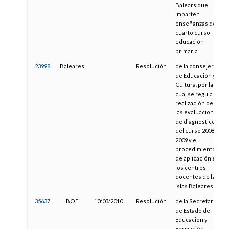
Balears que
imparten
enseñanzas de
cuarto curso
educación
primaria
23998
Baleares
Resolución
de la consejera
de Educación y
Cultura, por la
cual se regula la
realización de
las evaluaciones
de diagnóstico
del curso 2008-
2009 y el
procedimiento
de aplicación en
los centros
docentes de las
Islas Baleares
35637
BOE
10/03/2010
Resolución
de la Secretaría
de Estado de
Educación y
Formación