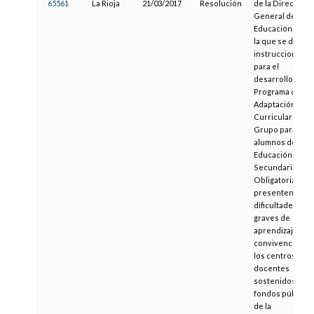
65561
La Rioja
21/03/2017
Resolución
de la Dirección
General de
Educación, por
la que se dictan
instrucciones
para el
desarrollo del
Programa de
Adaptación
Curricular en
Grupo para
alumnos de
Educación
Secundaria
Obligatoria que
presenten
dificultades
graves de
aprendizaje y
convivencia en
los centros
docentes
sostenidos con
fondos públicos
de la