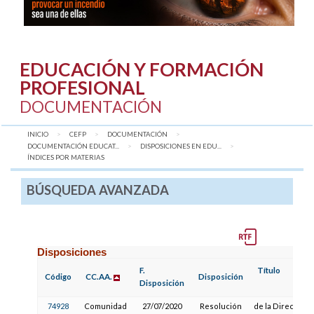
EDUCACIÓN Y FORMACIÓN
PROFESIONAL
DOCUMENTACIÓN
INICIO
CEFP
DOCUMENTACIÓN
DOCUMENTACIÓN EDUCAT...
DISPOSICIONES EN EDU...
AQUÍ:
ÍNDICES POR MATERIAS
BÚSQUEDA AVANZADA
Disposiciones
F.
Título
Código
CC.AA.
Disposición
Disposición
74928
Comunidad
27/07/2020
Resolución
de la Dirección