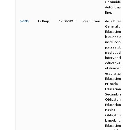
Comunidad
Autónoma de La
Rioja
69336
La Rioja
17/07/2018
Resolución
de la Dirección
General de
Educación, por
la que se dictan
instrucciones
para establecer
medidas de
intervención
educativa para
el alumnado
escolarizado en
Educación
Primaria,
Educación
Secundaria
Obligatoria,
Educación
Básica
Obligatoria de
la modalidad de
Educación