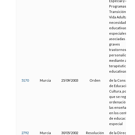
Especial y en
Programas de
Transición a la
Vida Adulta con
necesidades
educativas
especiales
asociadas a
graves
trastornos de
personalidad
mediante aulas
terapéutico-
educativas
5170
Murcia
25/09/2003
Orden
de la Consejería
de Educación y
Cultura, por la
que se regula la
ordenación de
las enseñanzas
en los centros
de educación
especial
2792
Murcia
30/05/2002
Resolución
de la Dirección