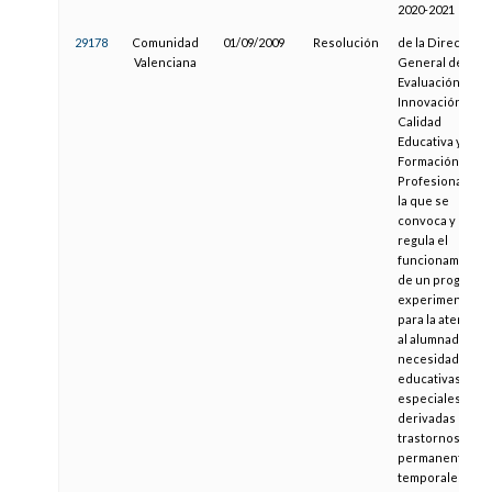
2020-2021
29178
Comunidad
01/09/2009
Resolución
de la Dirección
Valenciana
General de
Evaluación,
Innovación y
Calidad
Educativa y de la
Formación
Profesional, por
la que se
convoca y
regula el
funcionamiento
de un programa
experimental
para la atención
al alumnado con
necesidades
educativas
especiales
derivadas de
trastornos
permanentes o
temporales de