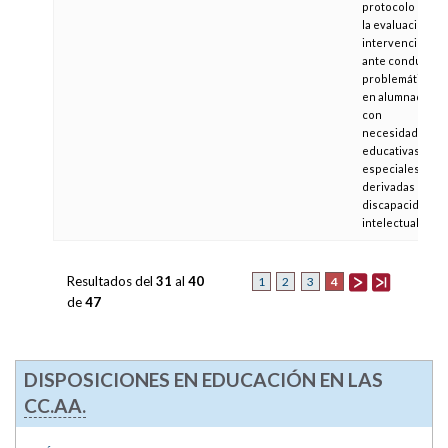
protocolo para
la evaluación e
intervención
ante conductas
problemáticas
en alumnado
con
necesidades
educativas
especiales
derivadas de
discapacidad
intelectual
Resultados del
31
al
40
4
1
2
3
de
47
DISPOSICIONES EN EDUCACIÓN EN LAS
CC.AA.