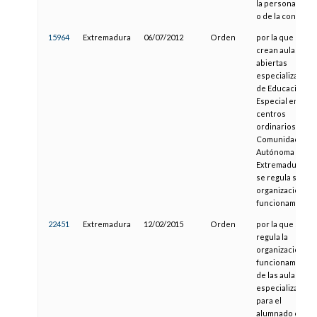
la personalidad
o de la conducta
15964
Extremadura
06/07/2012
Orden
por la que se
crean aulas
abiertas
especializadas
de Educación
Especial en
centros
ordinarios de la
Comunidad
Autónoma de
Extremadura y
se regula su
organización y
funcionamiento
22451
Extremadura
12/02/2015
Orden
por la que se
regula la
organización y
funcionamiento
de las aulas
especializadas
para el
alumnado con