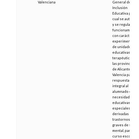
Valenciana
General de
Inclusión
Educativa por la
cual se autoriza
y se regula el
funcionamiento,
con carácter
experimental,
de unidades
educativas
terapéuticas en
las provincias
de Alicante y
Valencia para la
respuesta
integral al
alumnado con
necesidades
educativas
especiales
derivadas de
trastornos
graves de salud
mental, para el
curso escolar