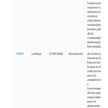
trastornos del
espectro del
autismo en
centros
educativos
sostenidos con
fondos públicos
de la
Comunidad
Autónoma de
Extremadura
69337
La Rioja
17/07/2018
Resolución
de la Dirección
General de
Educación, por
la que se dictan
instrucciones
para el
establecimiento
y
funcionamiento
de las aulas
especializadas
para el
alumnado con