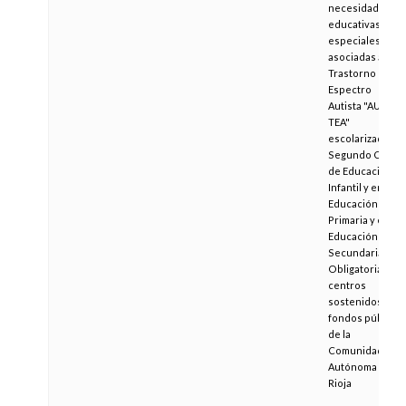
necesidades
educativas
especiales
asociadas a
Trastorno de
Espectro
Autista "AULAS
TEA"
escolarizado en
Segundo Ciclo
de Educación
Infantil y en
Educación
Primaria y en
Educación
Secundaria
Obligatoria en
centros
sostenidos con
fondos públicos
de la
Comunidad
Autónoma de La
Rioja