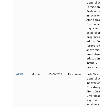
General de
Formación
Profesional,
Innovación y
Atención a la
Diversidad por
la que se
establecen los
programas de
educación
temprana y
apoyo familiar
en centros de
educación
infantil y
primaria.
62569
Murcia
15/04/2016
Resolución
de la Dirección
General de
Innovación
Educativa y
Atención a la
Diversidad, por
la que se
establece un