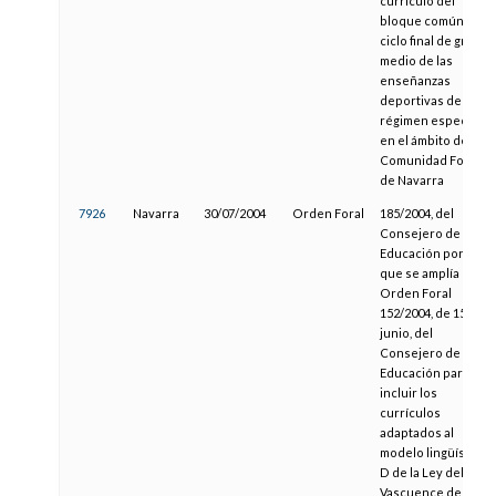
currículo del
bloque común del
ciclo final de grado
medio de las
enseñanzas
deportivas de
régimen especial
en el ámbito de la
Comunidad Foral
de Navarra
7926
Navarra
30/07/2004
Orden Foral
185/2004, del
Consejero de
Educación por la
que se amplía la
Orden Foral
152/2004, de 15 de
junio, del
Consejero de
Educación para
incluir los
currículos
adaptados al
modelo lingüístico
D de la Ley del
Vascuence de las