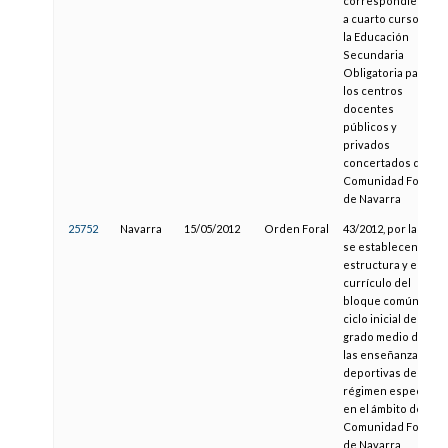
correspondientes
a cuarto curso de
la Educación
Secundaria
Obligatoria para
los centros
docentes
públicos y
privados
concertados de la
Comunidad Foral
de Navarra
25752
Navarra
15/05/2012
Orden Foral
43/2012, por la que
se establecen la
estructura y el
currículo del
bloque común del
ciclo inicial de
grado medio de
las enseñanzas
deportivas de
régimen especial
en el ámbito de la
Comunidad Foral
de Navarra