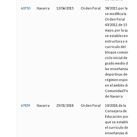
60750
Navarra
12/06/2015
Orden Foral
58/2015, por la que
se modifica la
Orden Foral
43/2012, de 15 de
mayo, por la que
se establecen la
estructura y el
currículo del
bloque común del
ciclo inicial de
grado medio de
las enseñanzas
deportivas de
régimen especial
en el ámbito de la
Comunidad Foral
de Navarra
67859
Navarra
25/01/2018
Orden Foral
10/2018, de la
Consejera de
Educación, por la
que se establece
el currículo de las
enseñanzas de