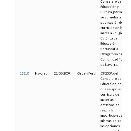
Consejero de
Educación y
Cultura, por la que
se aprueba la
publicación del
currículo de la
materia Religión
Católica de
Educación
Secundaria
Obligatoria para la
Comunidad Foral
de Navarra.
15610
Navarra
23/05/2007
Orden Foral
53/2007, del
Consejero de
Educación, por la
que se aprueba el
currículo de
materias
optativas, se
regula la
impartición de las
mismas, así como
las opciones