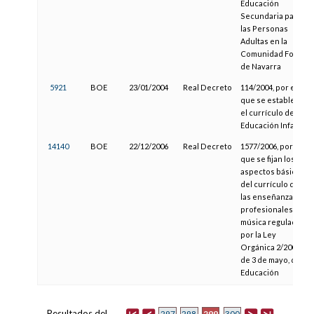
Educación
Secundaria para
las Personas
Adultas en la
Comunidad Foral
de Navarra
5921
BOE
23/01/2004
Real Decreto
114/2004, por el
que se establece
el currículo de la
Educación Infantil
14140
BOE
22/12/2006
Real Decreto
1577/2006, por el
que se fijan los
aspectos básicos
del currículo de
las enseñanzas
profesionales de
música reguladas
por la Ley
Orgánica 2/2006,
de 3 de mayo, de
Educación
Resultados del
299
297
298
300