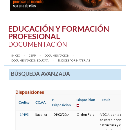
EDUCACIÓN Y FORMACIÓN
PROFESIONAL
DOCUMENTACIÓN
INICIO
CEFP
DOCUMENTACIÓN
DOCUMENTACIÓN EDUCAT...
AQUÍ:
ÍNDICES POR MATERIAS
BÚSQUEDA AVANZADA
Disposiciones
F.
Disposición
Título
Código
CC.AA.
Disposición
14493
Navarra
04/02/2014
Orden Foral
4/2014, por la que
se establecen la
estructura y el