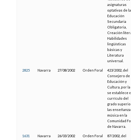
asignaturas
optativas de la
Educación
Secundaria
Obligatoria,
Creación literaria,
Habilidades
lingüísticas
básicas y
Literatura
universal.
2825
Navarra
27/08/2002
Orden Foral
423/2002, del
Consejero de
Educación y
Cultura, por la que
se establece el
currículo del
grado superior de
las enseñanzas de
música en la
Comunidad Foral
de Navarra.
1631
Navarra
26/03/2002
Orden Foral
87/2002, del