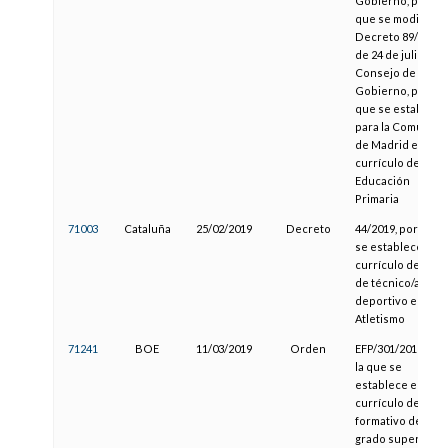
Gobierno, por el
que se modifica e
Decreto 89/2014,
de 24 de julio, del
Consejo de
Gobierno, por el
que se establece
para la Comunida
de Madrid el
currículo de la
Educación
Primaria
71003
Cataluña
25/02/2019
Decreto
44/2019, por el qu
se establece el
currículo del títul
de técnico/a
deportivo en
Atletismo
71241
BOE
11/03/2019
Orden
EFP/301/2019, por
la que se
establece el
currículo del cicl
formativo de
grado superior