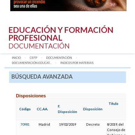
EDUCACIÓN Y FORMACIÓN
PROFESIONAL
DOCUMENTACIÓN
INICIO
CEFP
DOCUMENTACIÓN
DOCUMENTACIÓN EDUCAT...
AQUÍ:
ÍNDICES POR MATERIAS
BÚSQUEDA AVANZADA
Disposiciones
Título
F.
Código
CC.AA.
Disposición
Disposición
70981
Madrid
19/02/2019
Decreto
8/2019, del
Consejo de