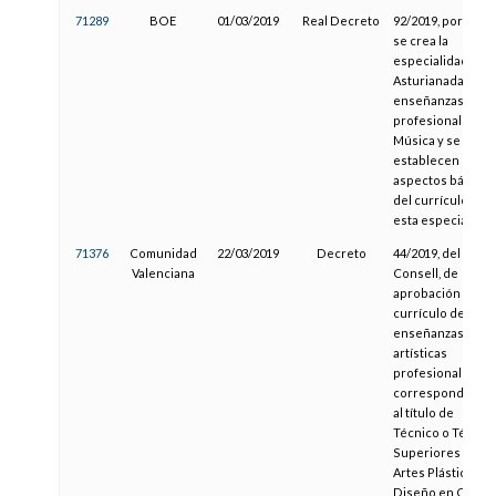
71289
BOE
01/03/2019
Real Decreto
92/2019, por el qu
se crea la
especialidad de
Asturianada en la
enseñanzas
profesionales de
Música y se
establecen los
aspectos básicos
del currículo de
esta especialidad
71376
Comunidad
22/03/2019
Decreto
44/2019, del
Valenciana
Consell, de
aprobación del
currículo de las
enseñanzas
artísticas
profesionales
correspondiente
al título de
Técnico o Técnic
Superiores de
Artes Plásticas y
Diseño en Cómic