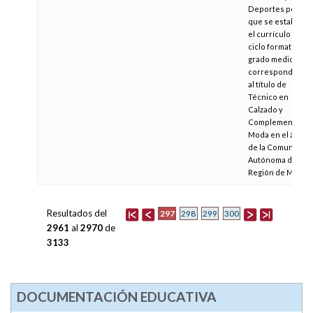
Deportes por la
que se establece
el currículo del
ciclo formativo d
grado medio
correspondiente
al título de
Técnico en
Calzado y
Complementos d
Moda en el ámbit
de la Comunidad
Autónoma de la
Región de Murcia
Resultados del
297
298
299
300
2961
al
2970
de
3133
DOCUMENTACIÓN EDUCATIVA