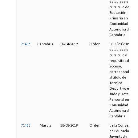
establece el
currículo de la
Educación
Primaria en la
Comunidad
Autónoma de
Cantabria
71435
Cantabria
02/04/2019
Orden
ECD/20/2019, que
establece el
currículo y los
requisitos de
acceso,
correspondiente
al título de
Técnico
Deportivo en
Judo y Defensa
Personal en la
Comunidad
Autónoma de
Cantabria
71463
Murcia
28/03/2019
Orden
de la Consejería
de Educación,
Juventud y