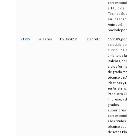
correspondiente
al título de
Técnico Superior
en Enseñanza y
Animación
Sociodeportiva
71235
Baleares
15/03/2019
Decreto
15/2019, por el qu
se establecen los
currículos, en el
ámbito de las Illes
Balears, de los
ciclos formativos
de grado medio d
técnico de Artes
Plásticas y Diseñ
en Asistencia al
Producto Gráfico
Impreso, y de los
grados
superiores
correspondiente
a los títulos de
técnico superior
de Artes Plástica