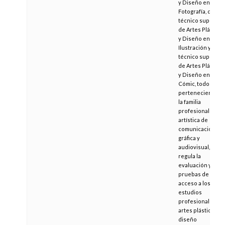
y Diseño en
Fotografía, de
técnico superior
de Artes Plástica
y Diseño en
Ilustración y de
técnico superior
de Artes Plástica
y Diseño en
Cómic, todos ello
pertenecientes a
la familia
profesional
artística de
comunicación
gráfica y
audiovisual, y se
regula la
evaluación y las
pruebas de
acceso a los
estudios
profesionales de
artes plásticas y
diseño