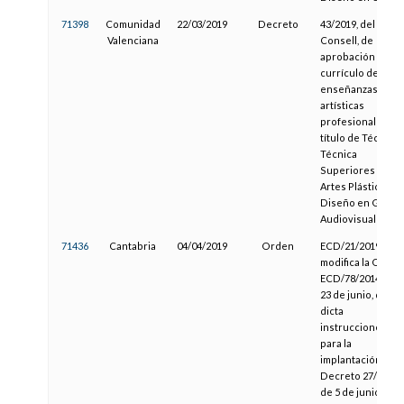
71398
Comunidad
22/03/2019
Decreto
43/2019, del
Valenciana
Consell, de
aprobación del
currículo de las
enseñanzas
artísticas
profesionales de
título de Técnico 
Técnica
Superiores de
Artes Plásticas y
Diseño en Gráfic
Audiovisual
71436
Cantabria
04/04/2019
Orden
ECD/21/2019, que
modifica la Orden
ECD/78/2014, de
23 de junio, que
dicta
instrucciones
para la
implantación del
Decreto 27/2014,
de 5 de junio, que