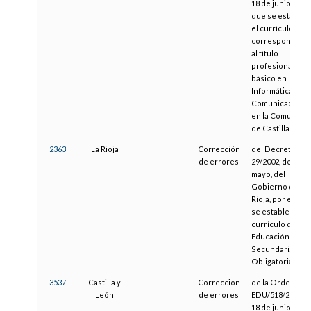
18 de junio, por l
que se establec
el currículo
correspondient
al título
profesional
básico en
Informática y
Comunicacione
en la Comunida
de Castilla y Le
2363
La Rioja
Corrección
del Decreto
de errores
29/2002, de 17 d
mayo, del
Gobierno de La
Rioja, por el que
se establece el
currículo de la
Educación
Secundaria
Obligatoria
3537
Castilla y
Corrección
de la Orden
León
de errores
EDU/518/2014, d
18 de junio, por l