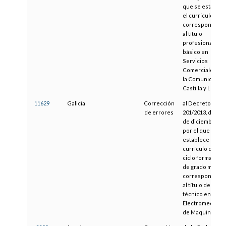
que se establec
el currículo
correspondient
al título
profesional
básico en
Servicios
Comerciales en
la Comunidad d
Castilla y León
11629
Galicia
Corrección
al Decreto
de errores
201/2013, de 27
de diciembre,
por el que se
establece el
currículo del
ciclo formativo
de grado medio
correspondient
al título de
técnico en
Electromecánic
de Maquinaria