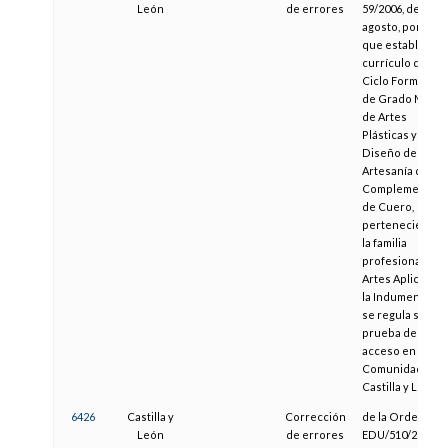
León
de errores
59/2006, de 31 d
agosto, por el
que establece e
currículo del
Ciclo Formativo
de Grado Medio
de Artes
Plásticas y
Diseño de
Artesanía de
Complementos
de Cuero,
perteneciente a
la familia
profesional de
Artes Aplicadas 
la Indumentaria,
se regula su
prueba de
acceso en la
Comunidad de
Castilla y León.
6426
Castilla y
Corrección
de la Orden
León
de errores
EDU/510/2014, d