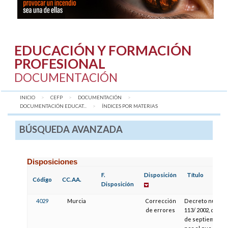
EDUCACIÓN Y FORMACIÓN
PROFESIONAL
DOCUMENTACIÓN
INICIO
CEFP
DOCUMENTACIÓN
DOCUMENTACIÓN EDUCAT...
AQUÍ:
ÍNDICES POR MATERIAS
BÚSQUEDA AVANZADA
Disposiciones
F.
Disposición
Título
Código
CC.AA.
Disposición
4029
Murcia
Corrección
Decreto númer
de errores
113/ 2002, de 13
de septiembre,