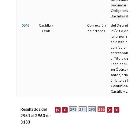
Secundaria
Obligatoria y de
Bachillerato
5846
Castilla y
Corrección
del Decreto
León
de errores
93/2003, de 31 d
julio, por el que
se establece el
currículo
correspondient
al Título de
Técnico Superio
en Óptica de
Anteojería en el
ámbito de la
Comunidad de
Castilla y León
Resultados del
296
293
294
295
2951
al
2960
de
3133