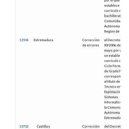
por el que se
establece el
currículo del
bachillerato en l
Comunidad
Autónoma de la
Región de Murci
12504
Extremadura
Corrección
al Decreto
de errores
83/2006, de 2 de
mayo, por el que
se establece el
currículo del
Ciclo Formativo
de Grado Medio
correspondient
al título de
Técnico en
Explotación de
Sistemas
Informáticos, en
la Comunidad
Autónoma de
Extremadura.
13702
Castilla y
Corrección
del Decreto