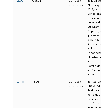
2200
Aragón
Corrección
de la Orden de
de errores
21 de mayo de
2012, de la
Consejera de
Educación,
Universidad,
Cultura y
Deporte, por la
que se establec
el currículo del
título de Técnic
en Instalacione
Frigoríficas y de
Climatización
para la
Comunidad
Autónoma de
Aragón
13748
BOE
Corrección
del Real Decret
de errores
1105/2014, de 26
de diciembre,
por el que se
establece el
currículo básico
de la Educación