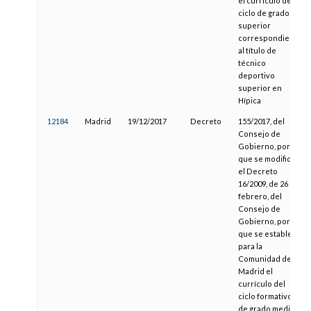
el currículo del
ciclo de grado
superior
correspondiente
al título de
técnico
deportivo
superior en
Hípica
12184
Madrid
19/12/2017
Decreto
155/2017, del
Consejo de
Gobierno, por el
que se modifica
el Decreto
16/2009, de 26 de
febrero, del
Consejo de
Gobierno, por el
que se establece
para la
Comunidad de
Madrid el
currículo del
ciclo formativo
de grado medio