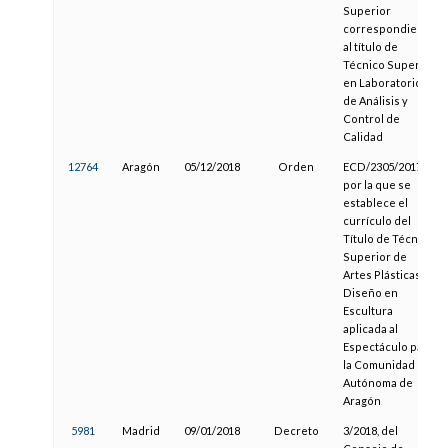
Superior
correspondiente
al título de
Técnico Superior
en Laboratorio
de Análisis y
Control de
Calidad
12764
Aragón
05/12/2018
Orden
ECD/2305/2017,
por la que se
establece el
currículo del
Título de Técnico
Superior de
Artes Plásticas y
Diseño en
Escultura
aplicada al
Espectáculo para
la Comunidad
Autónoma de
Aragón
5981
Madrid
09/01/2018
Decreto
3/2018, del