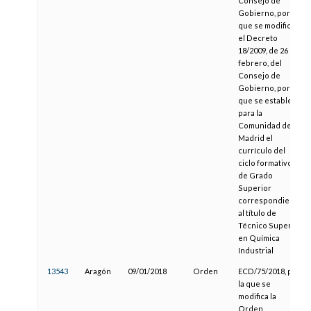
Consejo de
Gobierno, por el
que se modifica
el Decreto
18/2009, de 26 de
febrero, del
Consejo de
Gobierno, por el
que se establece
para la
Comunidad de
Madrid el
currículo del
ciclo formativo
de Grado
Superior
correspondiente
al título de
Técnico Superior
en Química
Industrial
13543
Aragón
09/01/2018
Orden
ECD/75/2018, por
la que se
modifica la
Orden