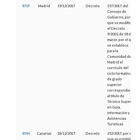
8707
Madrid
19/12/2017
Decreto
157/2017, del
Consejo de
Gobierno, por el
que se modifica
el Decreto
9/2010, de 18 de
marzo, por el que
se establece
para la
Comunidad de
Madrid el
currículo del
ciclo formativo
de grado
superior
correspondiente
al título de
Técnico Superior
en Guía,
Información y
Asistencias
Turísticas
8594
Canarias
26/12/2017
Decreto
252/2017, por el
que se establece