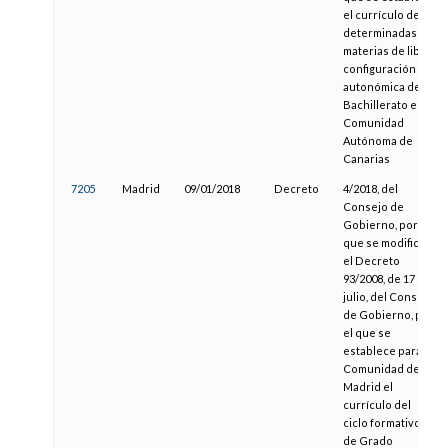
el currículo de
determinadas
materias de libre
configuración
autonómica de
Bachillerato en la
Comunidad
Autónoma de
Canarias
7205
Madrid
09/01/2018
Decreto
4/2018, del
Consejo de
Gobierno, por el
que se modifica
el Decreto
93/2008, de 17 de
julio, del Consejo
de Gobierno, por
el que se
establece para la
Comunidad de
Madrid el
currículo del
ciclo formativo
de Grado