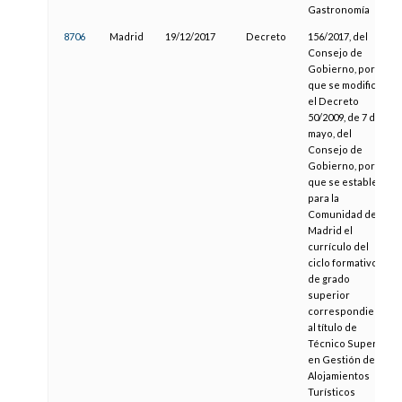
Gastronomía
8706
Madrid
19/12/2017
Decreto
156/2017, del
Consejo de
Gobierno, por el
que se modifica
el Decreto
50/2009, de 7 de
mayo, del
Consejo de
Gobierno, por el
que se establece
para la
Comunidad de
Madrid el
currículo del
ciclo formativo
de grado
superior
correspondiente
al título de
Técnico Superior
en Gestión de
Alojamientos
Turísticos