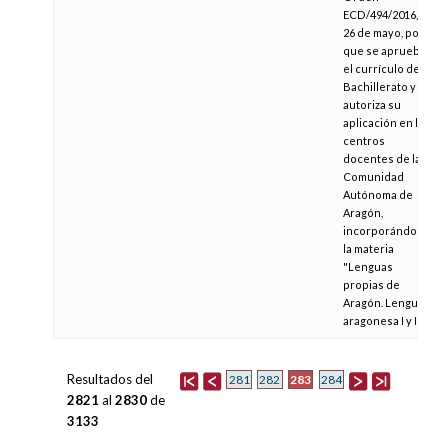
ECD/494/2016, de
26 de mayo, por la
que se aprueba
el currículo del
Bachillerato y se
autoriza su
aplicación en los
centros
docentes de la
Comunidad
Autónoma de
Aragón,
incorporándose
la materia
"Lenguas
propias de
Aragón. Lengua
aragonesa I y II."
Resultados del
283
281
282
284
2821
al
2830
de
3133