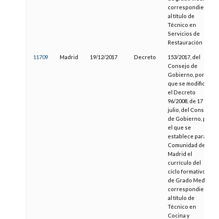
correspondiente
al título de
Técnico en
Servicios de
Restauración
11709
Madrid
19/12/2017
Decreto
153/2017, del
Consejo de
Gobierno, por el
que se modifica
el Decreto
96/2008, de 17 de
julio, del Consejo
de Gobierno, por
el que se
establece para la
Comunidad de
Madrid el
currículo del
ciclo formativo
de Grado Medio
correspondiente
al título de
Técnico en
Cocina y