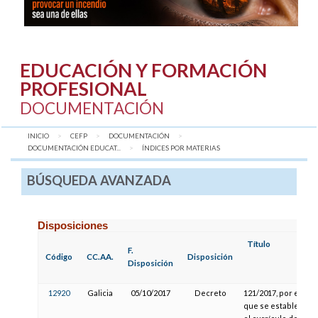
EDUCACIÓN Y FORMACIÓN
PROFESIONAL
DOCUMENTACIÓN
INICIO
CEFP
DOCUMENTACIÓN
DOCUMENTACIÓN EDUCAT...
AQUÍ:
ÍNDICES POR MATERIAS
BÚSQUEDA AVANZADA
Disposiciones
Título
F.
Código
CC.AA.
Disposición
Disposición
12920
Galicia
05/10/2017
Decreto
121/2017, por el
que se establece