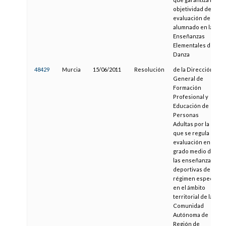
objetividad de la
evaluación del
alumnado en las
Enseñanzas
Elementales de
Danza
48429
Murcia
15/06/2011
Resolución
de la Dirección
General de
Formación
Profesional y
Educación de
Personas
Adultas por la
que se regula la
evaluación en el
grado medio de
las enseñanzas
deportivas de
régimen especial
en el ámbito
territorial de la
Comunidad
Autónoma de
Región de