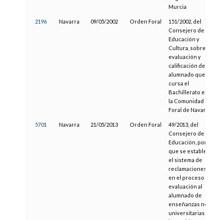
Murcia
2196
Navarra
09/05/2002
Orden Foral
151/2002, del
Consejero de
Educación y
Cultura, sobre
evaluación y
calificación del
alumnado que
cursa el
Bachillerato en
la Comunidad
Foral de Navarra
5701
Navarra
21/05/2013
Orden Foral
49/2013, del
Consejero de
Educación, por la
que se establece
el sistema de
reclamaciones
en el proceso de
evaluación al
alumnado de
enseñanzas no
universitarias