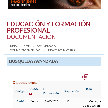
EDUCACIÓN Y FORMACIÓN
PROFESIONAL
DOCUMENTACIÓN
INICIO
CEFP
DOCUMENTACIÓN
DOCUMENTACIÓN EDUCAT...
AQUÍ:
ÍNDICES POR MATERIAS
BÚSQUEDA AVANZADA
Disposiciones
CC.AA.
F.
Título
Código
Disposición
Disposición
36420
Murcia
26/03/2010
Orden
de la Consejería
de Educación,