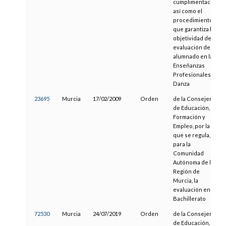
cumplimentación
así como el
procedimiento
que garantiza la
objetividad de la
evaluación del
alumnado en las
Enseñanzas
Profesionales de
Danza
23695
Murcia
17/02/2009
Orden
de la Consejería
de Educación,
Formación y
Empleo, por la
que se regula,
para la
Comunidad
Autónoma de la
Región de
Murcia, la
evaluación en
Bachillerato
72530
Murcia
24/07/2019
Orden
de la Consejería
de Educación,