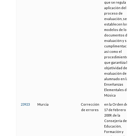
que se regula la
aplicación del
proceso de
evaluación, se
establecen los
modelos de los
documentos de
evaluación y su
cumplimentación
así como el
procedimiento
que garantiza la
objetividad de la
evaluación del
alumnado en las
Enseñanzas
Elementales de
Música
23923
Murcia
Corrección
en la Orden de
de errores
17 de febrero de
2009, de la
Consejería de
Educación,
Formación y