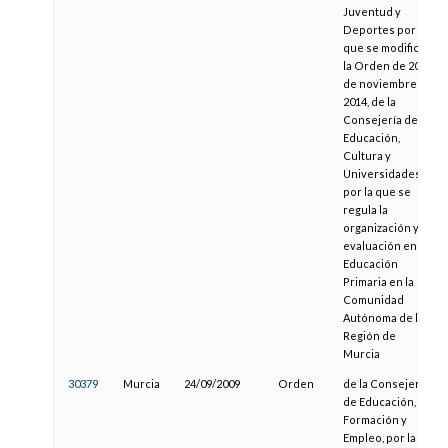
Juventud y
Deportes por la
que se modifica
la Orden de 20
de noviembre de
2014, de la
Consejería de
Educación,
Cultura y
Universidades
por la que se
regula la
organización y la
evaluación en la
Educación
Primaria en la
Comunidad
Autónoma de la
Región de
Murcia
30379
Murcia
24/09/2009
Orden
de la Consejería
de Educación,
Formación y
Empleo, por la