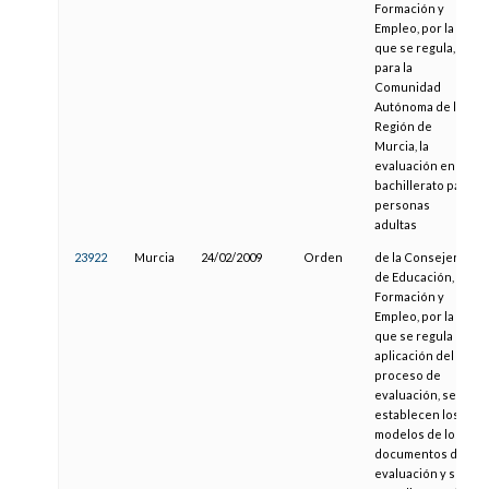
Formación y
Empleo, por la
que se regula,
para la
Comunidad
Autónoma de la
Región de
Murcia, la
evaluación en
bachillerato para
personas
adultas
23922
Murcia
24/02/2009
Orden
de la Consejería
de Educación,
Formación y
Empleo, por la
que se regula la
aplicación del
proceso de
evaluación, se
establecen los
modelos de los
documentos de
evaluación y su