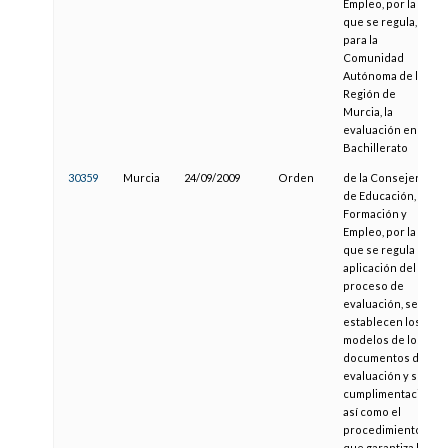
Empleo, por la
que se regula,
para la
Comunidad
Autónoma de la
Región de
Murcia, la
evaluación en
Bachillerato
30359
Murcia
24/09/2009
Orden
de la Consejería
de Educación,
Formación y
Empleo, por la
que se regula la
aplicación del
proceso de
evaluación, se
establecen los
modelos de los
documentos de
evaluación y su
cumplimentación
así como el
procedimiento
que garantiza la