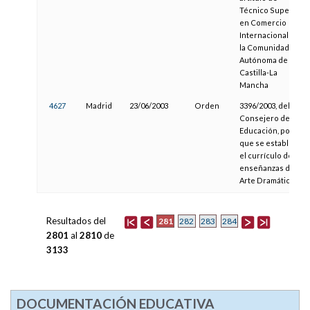
Técnico Superior
en Comercio
Internacional en
la Comunidad
Autónoma de
Castilla-La
Mancha
4627
Madrid
23/06/2003
Orden
3396/2003, del
Consejero de
Educación, por la
que se establece
el currículo de las
enseñanzas de
Arte Dramático
Resultados del
281
282
283
284
2801
al
2810
de
3133
DOCUMENTACIÓN EDUCATIVA