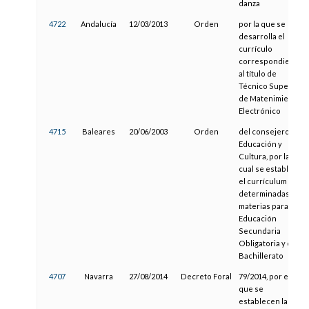
danza
4722
Andalucía
12/03/2013
Orden
por la que se
desarrolla el
currículo
correspondiente
al título de
Técnico Superior
de Matenimiento
Electrónico
4715
Baleares
20/06/2003
Orden
del consejero de
Educación y
Cultura, por la
cual se establece
el currículum de
determinadas
materias para la
Educación
Secundaria
Obligatoria y el
Bachillerato
4707
Navarra
27/08/2014
Decreto Foral
79/2014, por el
que se
establecen la