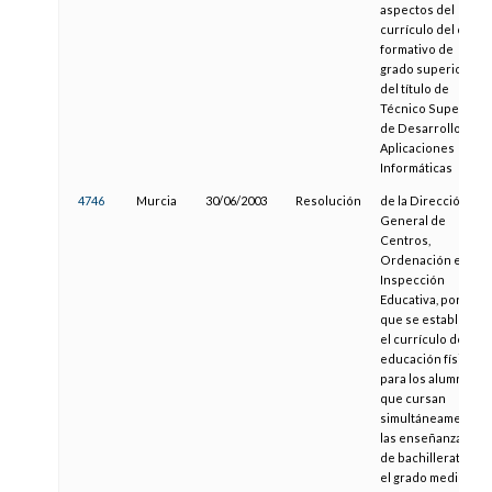
aspectos del
currículo del ciclo
formativo de
grado superior
del título de
Técnico Superior
de Desarrollo de
Aplicaciones
Informáticas
4746
Murcia
30/06/2003
Resolución
de la Dirección
General de
Centros,
Ordenación e
Inspección
Educativa, por la
que se establece
el currículo de
educación física
para los alumnos
que cursan
simultáneamente
las enseñanzas
de bachillerato y
el grado medio de