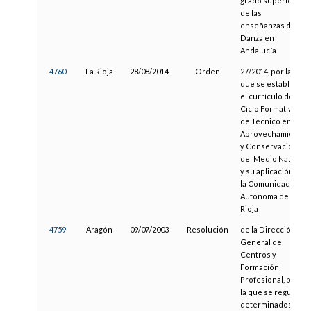
grado superior
de las
enseñanzas de
Danza en
Andalucía
4760
La Rioja
28/08/2014
Orden
27/2014, por la
que se establece
el currículo del
Ciclo Formativo
de Técnico en
Aprovechamiento
y Conservación
del Medio Natural
y su aplicación en
la Comunidad
Autónoma de La
Rioja
4759
Aragón
09/07/2003
Resolución
de la Dirección
General de
Centros y
Formación
Profesional, por
la que se regulan
determinados