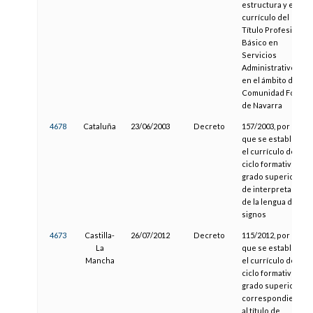
estructura y el
currículo del
Título Profesional
Básico en
Servicios
Administrativos
en el ámbito de la
Comunidad Foral
de Navarra
4678
Cataluña
23/06/2003
Decreto
157/2003, por el
que se establece
el currículo del
ciclo formativo de
grado superior
de interpretación
de la lengua de
signos
4673
Castilla-
26/07/2012
Decreto
115/2012, por el
La
que se establece
Mancha
el currículo del
ciclo formativo de
grado superior
correspondiente
al título de