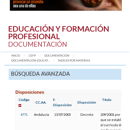
EDUCACIÓN Y FORMACIÓN
PROFESIONAL
DOCUMENTACIÓN
INICIO
CEFP
DOCUMENTACIÓN
DOCUMENTACIÓN EDUCAT...
AQUÍ:
ÍNDICES POR MATERIAS
BÚSQUEDA AVANZADA
Disposiciones
Código
F.
Título
CC.AA.
Disposición
Disposición
4771
Andalucía
15/07/2003
Decreto
209/2003, por el
que se establece
el currículo del